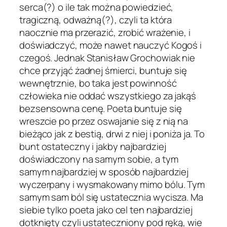
serca(?) o ile tak można powiedzieć,
tragiczną, odważną(?), czyli ta która
naocznie ma przerazić, zrobić wrażenie, i
doświadczyć, może nawet nauczyć Kogoś i
czegoś. Jednak Stanisław Grochowiak nie
chce przyjąć żadnej śmierci, buntuje się
wewnętrznie, bo taka jest powinność
człowieka nie oddać wszystkiego za jakąś
bezsensowna cenę. Poeta buntuje się
wreszcie po przez oswajanie się z nią na
bieżąco jak z bestią, drwi z niej i poniża ja. To
bunt ostateczny i jakby najbardziej
doświadczony na samym sobie, a tym
samym najbardziej w sposób najbardziej
wyczerpany i wysmakowany mimo bólu. Tym
samym sam ból się ustatecznia wycisza. Ma
siebie tylko poeta jako cel ten najbardziej
dotknięty czyli ustateczniony pod ręką, wie