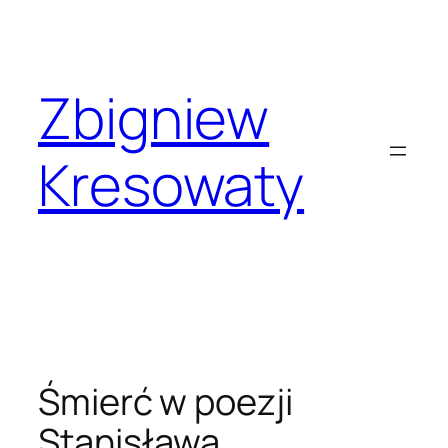
Przejdź
do
treści
Zbigniew
Kresowaty
Śmierć w poezji
Stanisława