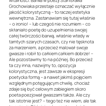
witalności. Barwa w poezji Stanisława
Grochowiaka przestaje oznaczać wyłącznie
jakość kolorystyczną – to raczej estetyka
wewnętrzna. Zastanawiam się tutaj właśnie
– o ironio! – lub czegoś nie rozumiem – co
skłaniało poetę do uzupełnienia swojej
całej twórczości barwą, właśnie wtedy w
tamtych szarych czasach, czy nie tęsknota
za marzeniem, a przecież malował swoje
gwasze i robił to całkiem całkiem dobrze! –
Ale pozostawmy to na później. Bo przecież
ta czy inna, nazwijmy to, opozycja
kolorystyczna, jest zawsze w ekspresji
poetycka formą – a nawet jakimś pojęciem
względnym potęgującym chwilę, chociaż
zdaje się być celowym zabiegiem skoro
poeta poezjował gwaszami także. Ale czy
tak istotnie jest? – tego też nie wiem, ale tak