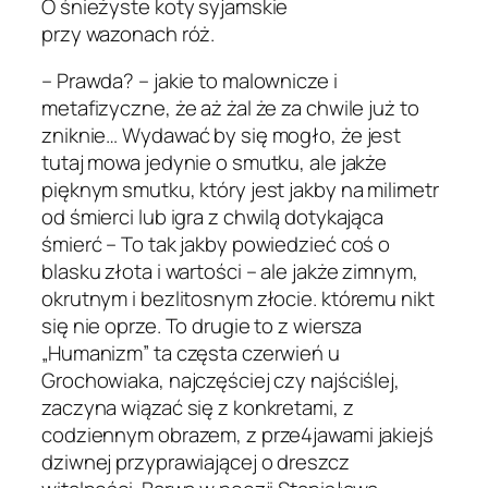
O śnieżyste koty syjamskie
przy wazonach róż.
– Prawda? – jakie to malownicze i
metafizyczne, że aż żal że za chwile już to
zniknie… Wydawać by się mogło, że jest
tutaj mowa jedynie o smutku, ale jakże
pięknym smutku, który jest jakby na milimetr
od śmierci lub igra z chwilą dotykająca
śmierć – To tak jakby powiedzieć coś o
blasku złota i wartości – ale jakże zimnym,
okrutnym i bezlitosnym złocie. któremu nikt
się nie oprze. To drugie to z wiersza
„Humanizm” ta częsta czerwień u
Grochowiaka, najczęściej czy najściślej,
zaczyna wiązać się z konkretami, z
codziennym obrazem, z prze4jawami jakiejś
dziwnej przyprawiającej o dreszcz