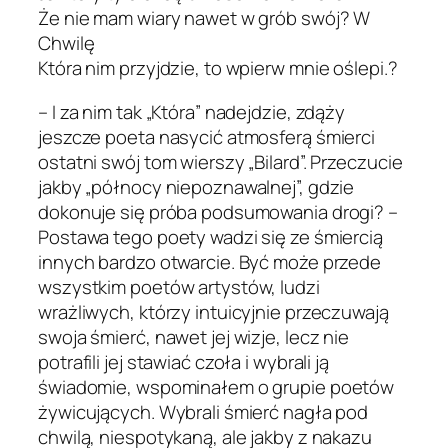
Że nie mam wiary nawet w grób swój? W
Chwilę
Która nim przyjdzie, to wpierw mnie oślepi.?
– I za nim tak „Która” nadejdzie, zdąży
jeszcze poeta nasycić atmosferą śmierci
ostatni swój tom wierszy „Bilard”. Przeczucie
jakby „północy niepoznawalnej”, gdzie
dokonuje się próba podsumowania drogi? –
Postawa tego poety wadzi się ze śmiercią
innych bardzo otwarcie. Być może przede
wszystkim poetów artystów, ludzi
wrażliwych, którzy intuicyjnie przeczuwają
swoja śmierć, nawet jej wizje, lecz nie
potrafili jej stawiać czoła i wybrali ją
świadomie, wspominałem o grupie poetów
żywicujących. Wybrali śmierć nagła pod
chwilą, niespotykaną, ale jakby z nakazu