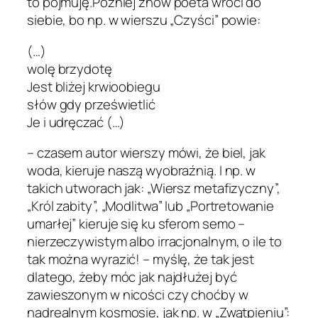
to pojmuję.Później znów poeta wróci do
siebie, bo np. w wierszu „Czyści” powie:
(…)
wolę brzydotę
Jest bliżej krwioobiegu
słów gdy prześwietlić
Je i udręczać (…)
– czasem autor wierszy mówi, że biel, jak
woda, kieruje naszą wyobraźnią. I np. w
takich utworach jak: „Wiersz metafizyczny”,
„Król zabity”, „Modlitwa” lub „Portretowanie
umarłej” kieruje się ku sferom semo –
nierzeczywistym albo irracjonalnym, o ile to
tak można wyrazić! – myślę, że tak jest
dlatego, żeby móc jak najdłużej być
zawieszonym w nicości czy choćby w
nadrealnym kosmosie, jak np. w „Zwątpieniu”: