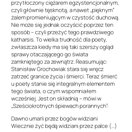
przytłoczony ciężarem egzystencjonalnym,
czyli głównie tęsknotą, a nawet „pięknym”
żalem promieniującym w czystość duchową.
Nie może się jednak oczyścić poprzez ten
sposób – czyli przeżyć tego prawdziwego
katharsis. To wielka trudność dla poety,
zwłaszcza kiedy ma się taki szerszy ogląd
sprawy otaczającego go świata
zamkniętego za zewnątrz. Reasumując:
Stanisław Grochowiak stara się wręcz
zatrzeć granice życia i śmierci. Teraz śmierć
u poety stanie się integralnym elementem
tego świata, o czym wspomniałem
wcześniej. Jest on składnią – mówi w
„Sześciokrotnych śpiewach porannych”:
Dawno umarli przez bogów widziani
Wiecznie żyć będą widziani przez palce (…)