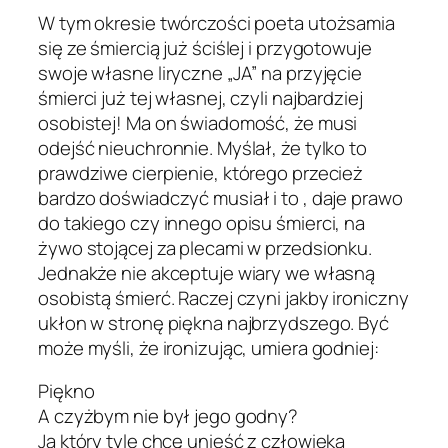
W tym okresie twórczości poeta utożsamia
się ze śmiercią już ściślej i przygotowuje
swoje własne liryczne „JA” na przyjęcie
śmierci już tej własnej, czyli najbardziej
osobistej! Ma on świadomość, że musi
odejść nieuchronnie. Myślał, że tylko to
prawdziwe cierpienie, którego przecież
bardzo doświadczyć musiał i to , daje prawo
do takiego czy innego opisu śmierci, na
żywo stojącej za plecami w przedsionku.
Jednakże nie akceptuje wiary we własną
osobistą śmierć. Raczej czyni jakby ironiczny
ukłon w stronę piękna najbrzydszego. Być
może myśli, że ironizując, umiera godniej:
Piękno
A czyżbym nie był jego godny?
Ja który tyle chcę unieść z człowieka