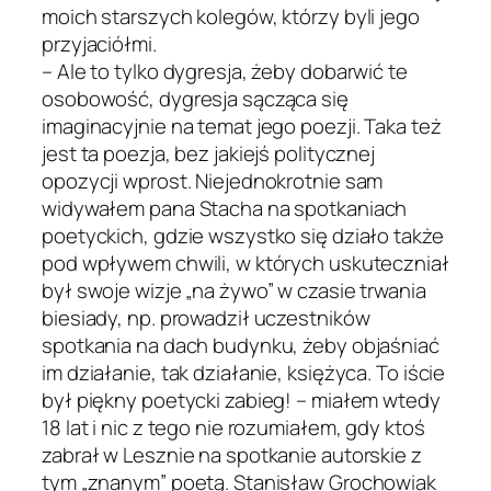
moich starszych kolegów, którzy byli jego
przyjaciółmi.
– Ale to tylko dygresja, żeby dobarwić te
osobowość, dygresja sącząca się
imaginacyjnie na temat jego poezji. Taka też
jest ta poezja, bez jakiejś politycznej
opozycji wprost. Niejednokrotnie sam
widywałem pana Stacha na spotkaniach
poetyckich, gdzie wszystko się działo także
pod wpływem chwili, w których uskuteczniał
był swoje wizje „na żywo” w czasie trwania
biesiady, np. prowadził uczestników
spotkania na dach budynku, żeby objaśniać
im działanie, tak działanie, księżyca. To iście
był piękny poetycki zabieg! – miałem wtedy
18 lat i nic z tego nie rozumiałem, gdy ktoś
zabrał w Lesznie na spotkanie autorskie z
tym „znanym” poetą. Stanisław Grochowiak