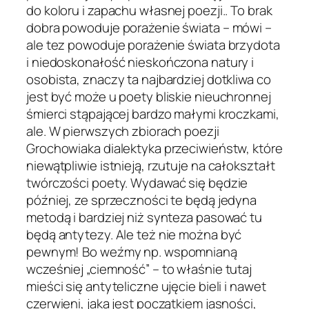
do koloru i zapachu własnej poezji.. To brak
dobra powoduje porażenie świata – mówi –
ale tez powoduje porażenie świata brzydota
i niedoskonałość nieskończona natury i
osobista, znaczy ta najbardziej dotkliwa co
jest być może u poety bliskie nieuchronnej
śmierci stąpającej bardzo małymi kroczkami,
ale. W pierwszych zbiorach poezji
Grochowiaka dialektyka przeciwieństw, które
niewątpliwie istnieją, rzutuje na całokształt
twórczości poety. Wydawać się będzie
później, ze sprzeczności te będą jedyna
metodą i bardziej niż synteza pasować tu
będą antytezy. Ale też nie można być
pewnym! Bo weźmy np. wspomnianą
wcześniej „ciemność” – to właśnie tutaj
mieści się antyteliczne ujęcie bieli i nawet
czerwieni, jaka jest początkiem jasności,