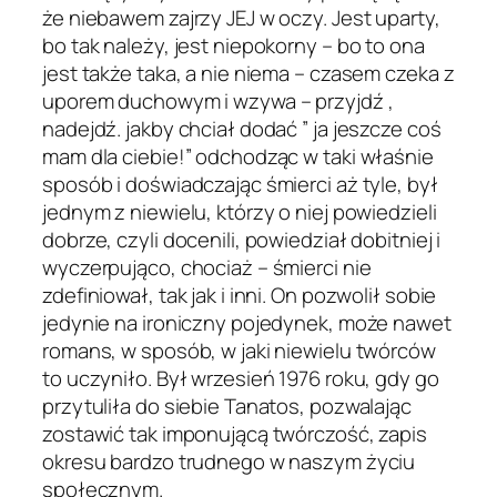
że niebawem zajrzy JEJ w oczy. Jest uparty,
bo tak należy, jest niepokorny – bo to ona
jest także taka, a nie niema – czasem czeka z
uporem duchowym i wzywa – przyjdź ,
nadejdź. jakby chciał dodać ” ja jeszcze coś
mam dla ciebie!” odchodząc w taki właśnie
sposób i doświadczając śmierci aż tyle, był
jednym z niewielu, którzy o niej powiedzieli
dobrze, czyli docenili, powiedział dobitniej i
wyczerpująco, chociaż – śmierci nie
zdefiniował, tak jak i inni. On pozwolił sobie
jedynie na ironiczny pojedynek, może nawet
romans, w sposób, w jaki niewielu twórców
to uczyniło. Był wrzesień 1976 roku, gdy go
przytuliła do siebie Tanatos, pozwalając
zostawić tak imponującą twórczość, zapis
okresu bardzo trudnego w naszym życiu
społecznym.