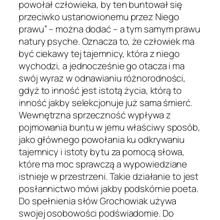
powołał człowieka, by ten buntował się
przeciwko ustanowionemu przez Niego
prawu” – można dodać – a tym samym prawu
natury psyche. Oznacza to, że człowiek ma
być ciekawy tej tajemnicy, która z niego
wychodzi, a jednocześnie go otacza i ma
swój wyraz w odnawianiu różnorodności,
gdyż to inność jest istotą życia, którą to
inność jakby selekcjonuje już sama śmierć.
Wewnętrzna sprzeczność wypływa z
pojmowania buntu w jemu właściwy sposób,
jako głównego powołania ku odkrywaniu
tajemnicy i istoty bytu za pomocą słowa,
które ma moc sprawczą a wypowiedziane
istnieje w przestrzeni. Takie działanie to jest
posłannictwo mówi jakby podskórnie poeta.
Do spełnienia słów Grochowiak używa
swojej osobowości podświadomie. Do