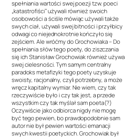
spełniania wartości swej poezji tzw. poeci
„katastrofiści” używali również swoich
osobowości a ściśle mówiąc używali także
swych ciał, używali swej bitności i przyłbicy
odwagi co niejednokrotnie kończyło się
zejściem. Ale wróćmy do Grochowiaka – Do
spełniania słów tego poety, do ziszczania
się ich Stanisław Grochowiak również używa
swej cielesności. Tym samym centralny
paradoks metafizyki tego poety uzyskuje
swoisty, racjonalny, czyli potrzebny, a może
wręcz kapitalny wymiar. Nie wiem, czy tak
rzeczywiście było i czy tak jest, a przede
wszystkim czy tak myślał sam poeta(?)
Oczywiście jako odbiorca nigdy nie mogę
być tego pewien, bo prawdopodobnie sam
autor nie był pewien wartości emanacji
swych kwestii poetyckich. Grochowiak był