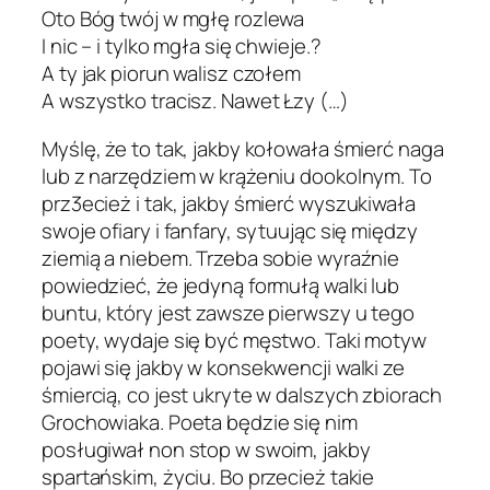
Oto Bóg twój w mgłę rozlewa
I nic – i tylko mgła się chwieje.?
A ty jak piorun walisz czołem
A wszystko tracisz. Nawet Łzy (…)
Myślę, że to tak, jakby kołowała śmierć naga
lub z narzędziem w krążeniu dookolnym. To
prz3ecież i tak, jakby śmierć wyszukiwała
swoje ofiary i fanfary, sytuując się między
ziemią a niebem. Trzeba sobie wyraźnie
powiedzieć, że jedyną formułą walki lub
buntu, który jest zawsze pierwszy u tego
poety, wydaje się być męstwo. Taki motyw
pojawi się jakby w konsekwencji walki ze
śmiercią, co jest ukryte w dalszych zbiorach
Grochowiaka. Poeta będzie się nim
posługiwał non stop w swoim, jakby
spartańskim, życiu. Bo przecież takie