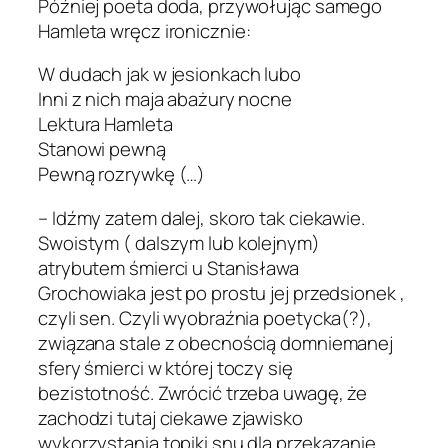
Później poeta doda, przywołując samego
Hamleta wręcz ironicznie:
W dudach jak w jesionkach lubo
Inni z nich maja abażury nocne
Lektura Hamleta
Stanowi pewną
Pewną rozrywkę (…)
– Idźmy zatem dalej, skoro tak ciekawie.
Swoistym ( dalszym lub kolejnym)
atrybutem śmierci u Stanisława
Grochowiaka jest po prostu jej przedsionek ,
czyli sen. Czyli wyobraźnia poetycka(?),
związana stale z obecnością domniemanej
sfery śmierci w której toczy się
bezistotność. Zwrócić trzeba uwagę, że
zachodzi tutaj ciekawe zjawisko
wykorzystania topiki snu dla przekazanie