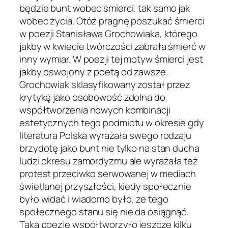
będzie bunt wobec śmierci, tak samo jak
wobec życia. Otóż pragnę poszukać śmierci
w poezji Stanisława Grochowiaka, którego
jakby w kwiecie twórczości zabrała śmierć w
inny wymiar. W poezji tej motyw śmierci jest
jakby oswojony z poetą od zawsze.
Grochowiak sklasyfikowany został przez
krytykę jako osobowość zdolna do
współtworzenia nowych kombinacji
estetycznych tego podmiotu w okresie gdy
literatura Polska wyrażała swego rodzaju
brzydotę jako bunt nie tylko na stan ducha
ludzi okresu zamordyzmu ale wyrażała też
protest przeciwko serwowanej w mediach
świetlanej przyszłości, kiedy społecznie
było widać i wiadomo było, ze tego
społecznego stanu się nie da osiągnąć.
Taką poezję współtworzyło jeszcze kilku