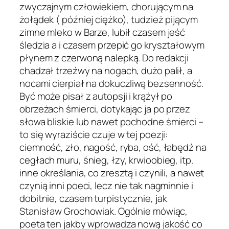
zwyczajnym człowiekiem, chorującym na
żołądek ( później ciężko), tudzież pijącym
zimne mleko w Barze, lubił czasem jeść
śledzia a i czasem przepić go kryształowym
płynem z czerwoną nalepką. Do redakcji
chadzał trzeźwy na nogach, dużo palił, a
nocami cierpiał na dokuczliwą bezsenność.
Być może pisał z autopsji i krążył po
obrzeżach śmierci, dotykając ja po przez
słowa bliskie lub nawet pochodne śmierci –
to się wyraziście czuje w tej poezji:
ciemność, zło, nagość, ryba, ość, łabędź na
cegłach muru, śnieg, łzy, krwioobieg, itp.
inne określania, co zresztą i czynili, a nawet
czynią inni poeci, lecz nie tak nagminnie i
dobitnie, czasem turpistycznie, jak
Stanisław Grochowiak. Ogólnie mówiąc,
poeta ten jakby wprowadza nową jakość co