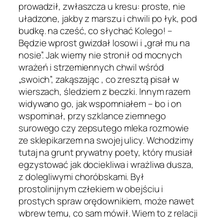
prowadził, zwłaszcza u kresu: proste, nie
uładzone, jakby z marszu i chwili po łyk, pod
budkę. na cześć, co słychać Kolego! –
Będzie wprost gwizdał losowi i „grał mu na
nosie”. Jak wiemy nie stronił od mocnych
wrażeń i strzemiennych chwil wśród
„swoich”, zakąszając , co zresztą pisał w
wierszach, śledziem z beczki. Innym razem
widywano go, jak wspomniałem – bo i on
wspominał, przy szklance ziemnego
surowego czy zepsutego mleka rozmowie
ze sklepikarzem na swojej ulicy. Wchodzimy
tutaj na grunt prywatny poety, który musiał
egzystować jak dociekliwa i wrażliwa dusza,
z dolegliwymi choróbskami. Był
prostolinijnym człekiem w obejściu i
prostych spraw orędownikiem, może nawet
wbrew temu, co sam mówił. Wiem to z relacji