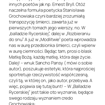
innych poetów jak np. Ernest Bryll. Otóż
naczelna formuła poetycka Stanisława
Grochowiaka czyni bardziej zrozumiałą
transpozycję śmierci, zawarta już w
pierwszych tomach jego wierszy, no. W
„balladzie Rycerskiej”, dalej w „Rozbieraniu
do snu” A już w „Modlitwie” poeta wprowadza
nas w aurę przedsionka śmierci, czyli wpierw
w aurę ciemności. Będąc tam, prosi o blask
Matkę Bożą, każdą matkę, która daje życie.
Dalej! – wnuk Sancho Pansy ( mówi o sobie
autor), poszukuje estetyki, która najprościej
sportretuje rzeczywistość współczesną,
czyli tą, w której on, jako autor, przebywa. A
więc, pojawia się tutaj bunt! – W „Balladzie
Rycerskiej” jest takie oto wyznanie, będące
swego rodzaju wyznaniem credo
Grochowiaka: