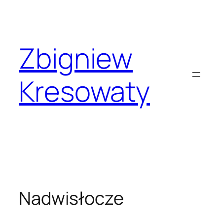
Przejdź
do
treści
Zbigniew
Kresowaty
Nadwisłocze