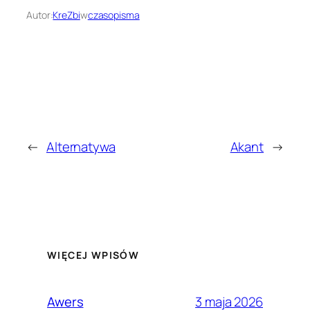
Autor:
KreZbi
w
czasopisma
←
Alternatywa
Akant
→
WIĘCEJ WPISÓW
3 maja 2026
Awers