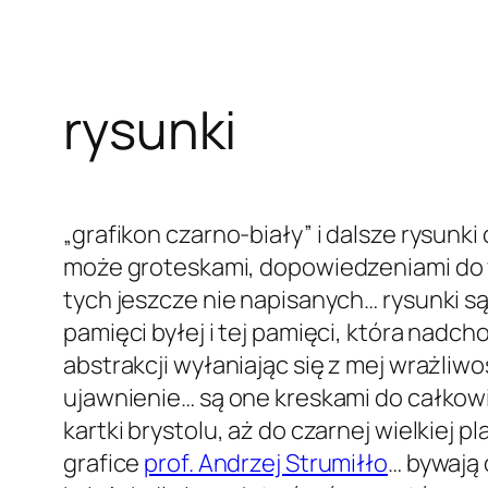
rysunki
„grafikon czarno-biały” i dalsze rysunki
może groteskami, dopowiedzeniami do 
tych jeszcze nie napisanych… rysunki są 
pamięci byłej i tej pamięci, która nadch
abstrakcji wyłaniając się z mej wrażliwoś
ujawnienie… są one kreskami do całkowi
kartki brystolu, aż do czarnej wielkiej p
grafice
prof. Andrzej Strumiłło
… bywają 