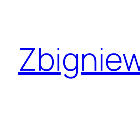
Przejdź
do
treści
Zbignie