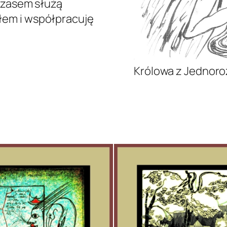
czasem służą
łem i współpracuję
Królowa z Jednor