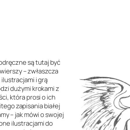
 odręczne są tutaj być
wierszy – zwłaszcza
ilustracjami i grą
odzi dużymi krokami z
ci, która prosi o ich
tego zapisania białej
lamy – jak mówi o swojej
one ilustracjami do