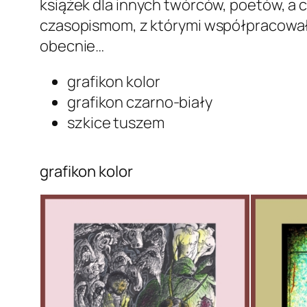
książek dla innych twórców, poetów, a 
czasopismom, z którymi współpracowa
obecnie…
grafikon kolor
grafikon czarno-biały
szkice tuszem
grafikon kolor