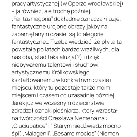
pracy artystycznej (w Operze wrocławskiej)
– ja również, ale trochę później.
„Fantasmagoria” dokładnie oznacza : iluzje,
fantastyczne urojone obrazy jakby na
zapamiętanym czasie, są to alegorie
fantastyczne… Trzeba wiedzieć, że płyta ta
powstała po latach bardzo wrażliwych, dla
nas obu, stad taka aluzja(?) i dzięki
niebywałemu talentowi i słuchowi
artystycznemu Królikowskiego
kształtowanemu w konkretnym czasie i
miejscu, który tu pozostaje także moim
miejscem i czasem co uzasadnię później.
Jarek już we wczesnym dzieciństwie
zdradzał oznaki pieśniarza, który wzrastał
na twórczości Czesława Niemena na :
„Ciuciubabce” i ” Starym niedźwiedź mocno
śpi”, „Malagenii”, „Besame mocios” (Niemen