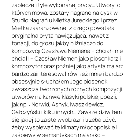
zaplecze i tyle wykonanej pracy… Utwory, o
których mowa, zostały nagrane na dysk w
Studio Nagrań u Mietka Jureckiego i przez
Mietka zaaranżowane, z czego powstała
oryginalna płyta nawiązująca, nawet z
tonacji, do głosu jakby bliźniaczo do
kompozycji Czesława Niemena – chciał- nie
chciał! – Czesław Niemen jako piosenkarz i
kompozytor oraz później jako artysta malarz
bardzo zainteresował również mnie i bardzo
obsesyjnie słuchałem Jego piosenek,
zwłaszcza tworzonych różnych kompozycji
utworów na kanwie klasyki polskiej poezji,
jak np. : Norwid, Asnyk, Iwaszkiewicz,
Gałczyński i kilku innych… Zawsze dziwiłem
się jakiej to zaiste wyobraźni trzeba użyć,
żeby wyśpiewać te klimaty młodopolskie i
zaśpiewy w semantykach malarsko –