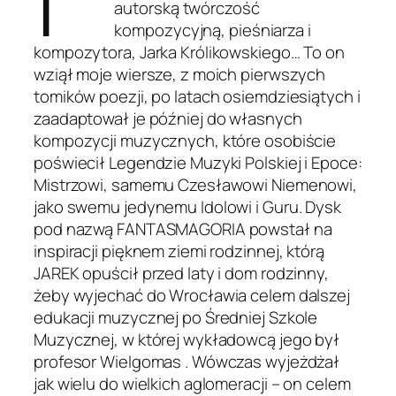
autorską twórczość
kompozycyjną, pieśniarza i
kompozytora, Jarka Królikowskiego… To on
wziął moje wiersze, z moich pierwszych
tomików poezji, po latach osiemdziesiątych i
zaadaptował je później do własnych
kompozycji muzycznych, które osobiście
poświecił Legendzie Muzyki Polskiej i Epoce:
Mistrzowi, samemu Czesławowi Niemenowi,
jako swemu jedynemu Idolowi i Guru. Dysk
pod nazwą FANTASMAGORIA powstał na
inspiracji pięknem ziemi rodzinnej, którą
JAREK opuścił przed laty i dom rodzinny,
żeby wyjechać do Wrocławia celem dalszej
edukacji muzycznej po Średniej Szkole
Muzycznej, w której wykładowcą jego był
profesor Wielgomas . Wówczas wyjeżdżał
jak wielu do wielkich aglomeracji – on celem