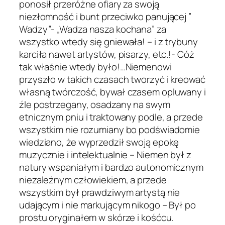
ponosił przeróżne ofiary za swoją
niezłomność i bunt przeciwko panującej ”
Wadzy”- „Wadza nasza kochana” za
wszystko wtedy się gniewała! – i z trybuny
karciła nawet artystów, pisarzy, etc.!- Cóż
tak właśnie wtedy było!…Niemenowi
przyszło w takich czasach tworzyć i kreować
własną twórczość, bywał czasem opluwany i
źle postrzegany, osadzany na swym
etnicznym pniu i traktowany podle, a przede
wszystkim nie rozumiany bo podświadomie
wiedziano, że wyprzedził swoją epokę
muzycznie i intelektualnie – Niemen był z
natury wspaniałym i bardzo autonomicznym
niezależnym człowiekiem, a przede
wszystkim był prawdziwym artystą nie
udającym i nie markującym nikogo – Był po
prostu oryginałem w skórze i kośćcu.