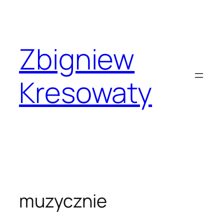
Przejdź
do
treści
Zbigniew
Kresowaty
muzycznie