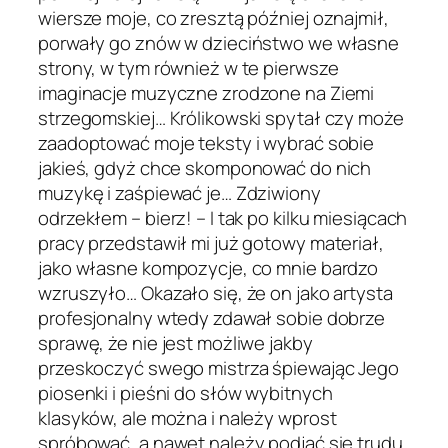
wiersze moje, co zresztą później oznajmił,
porwały go znów w dzieciństwo we własne
strony, w tym również w te pierwsze
imaginacje muzyczne zrodzone na Ziemi
strzegomskiej… Królikowski spytał czy może
zaadoptować moje teksty i wybrać sobie
jakieś, gdyż chce skomponować do nich
muzykę i zaśpiewać je… Zdziwiony
odrzekłem – bierz! – I tak po kilku miesiącach
pracy przedstawił mi już gotowy materiał,
jako własne kompozycje, co mnie bardzo
wzruszyło… Okazało się, że on jako artysta
profesjonalny wtedy zdawał sobie dobrze
sprawę, że nie jest możliwe jakby
przeskoczyć swego mistrza śpiewając Jego
piosenki i pieśni do słów wybitnych
klasyków, ale można i należy wprost
spróbować, a nawet należy podjąć się trudu