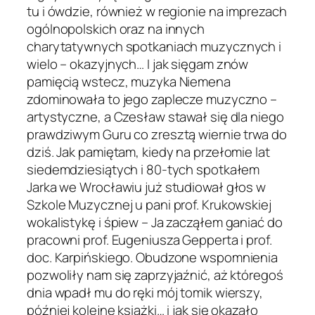
tu i ówdzie, również w regionie na imprezach
ogólnopolskich oraz na innych
charytatywnych spotkaniach muzycznych i
wielo – okazyjnych… I jak sięgam znów
pamięcią wstecz, muzyka Niemena
zdominowała to jego zaplecze muzyczno –
artystyczne, a Czesław stawał się dla niego
prawdziwym Guru co zresztą wiernie trwa do
dziś. Jak pamiętam, kiedy na przełomie lat
siedemdziesiątych i 80-tych spotkałem
Jarka we Wrocławiu już studiował głos w
Szkole Muzycznej u pani prof. Krukowskiej
wokalistykę i śpiew – Ja zacząłem ganiać do
pracowni prof. Eugeniusza Gepperta i prof.
doc. Karpińskiego. Obudzone wspomnienia
pozwoliły nam się zaprzyjaźnić, aż któregoś
dnia wpadł mu do ręki mój tomik wierszy,
później kolejne książki… i jak się okazało