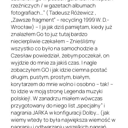
rzeźniczych / w gazetach albumach
fotografiach…” ( Tadeusz Różewicz ,
„Zawsze fragment” – recycling 1999 W. D.-
Wrocław) – I ja jak dziś pamiętam, kiedy już
znalazłem Go to juz tutaj bardzo
niecierpliwie czekałem – Znieśliśmy
wszystko co było na samochodzie a
Czesław powiedział, żebym poczekał, on
wyjdzie do mnie za jakiś czas. I nagle
zobaczyłem GO i jak idzie ciemna postać
długim, pustym, prostym, białym,
korytarzem do mnie wolno i osobno – tak! –
to idzie w moją stronę Legenda muzyki
polskiej!. W zanadrzu miałem wówczas
przygotowany do niego list „specjalny” i
nagrania JARKA w konfiguracji Dolby… (jak
wiemy wtedy to była największa wierność w
nagraniu i odtwarzaniu wszelkich nagrań