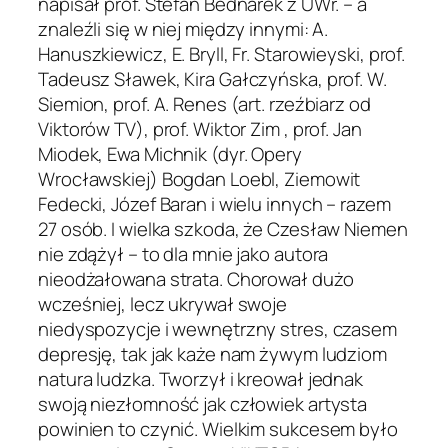
napisał prof. Stefan Bednarek z UWr. – a
znaleźli się w niej między innymi: A.
Hanuszkiewicz, E. Bryll, Fr. Starowieyski, prof.
Tadeusz Sławek, Kira Gałczyńska, prof. W.
Siemion, prof. A. Renes (art. rzeźbiarz od
Viktorów TV), prof. Wiktor Zim , prof. Jan
Miodek, Ewa Michnik (dyr. Opery
Wrocławskiej) Bogdan Loebl, Ziemowit
Fedecki, Józef Baran i wielu innych – razem
27 osób. I wielka szkoda, że Czesław Niemen
nie zdążył – to dla mnie jako autora
nieodżałowana strata. Chorował dużo
wcześniej, lecz ukrywał swoje
niedyspozycje i wewnętrzny stres, czasem
depresję, tak jak każe nam żywym ludziom
natura ludzka. Tworzył i kreował jednak
swoją niezłomność jak człowiek artysta
powinien to czynić. Wielkim sukcesem było