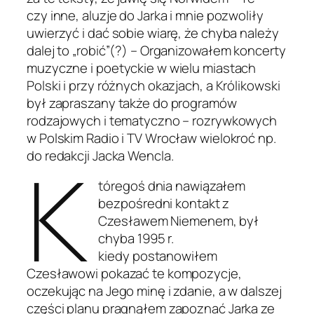
czy inne, aluzje do Jarka i mnie pozwoliły
uwierzyć i dać sobie wiarę, że chyba należy
dalej to „robić”(?) – Organizowałem koncerty
muzyczne i poetyckie w wielu miastach
Polski i przy różnych okazjach, a Królikowski
był zapraszany także do programów
rodzajowych i tematyczno – rozrywkowych
w Polskim Radio i TV Wrocław wielokroć np.
K
do redakcji Jacka Wencla.
tóregoś dnia nawiązałem
bezpośredni kontakt z
Czesławem Niemenem, był
chyba 1995 r.
kiedy postanowiłem
Czesławowi pokazać te kompozycje,
oczekując na Jego minę i zdanie, a w dalszej
części planu pragnąłem zapoznać Jarka ze