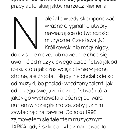
N
pracy autorskiej jakby na rzecz Niemena.
ależało wtedy skomponować
własne oryginalne utwory
nawiązujące do twórczości
muzycznej Czesława „N”.
Królikowski nie mógł nigdy, i
do dziś nie może, lub nawet nie chce się
uwolnić od muzyki swego dzieciństwa jak od
rzeki, która jak czas wciąż płynie w jedną
stronę, ale źródła… Nigdy nie chciał odejść
od muzyki, bo posiadł wrodzony talent, jak
od brzegu swej „rzeki dzieciństwa”, która
jakby go wychowała a później porwała
nurtem w rozległe morze, żeby już nim
zawładnąć na zawsze. Od roku 1998
zajmowałem się talentem muzycznym
JARKA, gdyż szkoda było zmarnować to