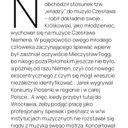
N
obchodził stosunek tzw.
„władzy” do muzyki Czesława
– robił dokładnie swoje…
Królikowski, jako młodzieniec,
wychował się na muzyce Czesława
Niemena. W pojęciowości owego młodego
człowieka zaczynającego śpiewać wpierw
był zaistniał oczywiście Mieczysław Fogg,
bo nikogo poza Połomskim jeszcze nie było,
a później od razu Niemen, czyli coś nowego
ekscentrycznego z czym się mógł wreszcie
niezależnie identyfikować… Jarek wygrywał
Konkursy Piosenki w regionie i w całej
Polsce… A więc, kiedy przybył tutaj do
Wrocławia, żeby podjąć pracę jako
profesjonalny śpiewak i pieśniarz w w/w
instytucjach muzycznych nie rozstawał się
nigdy z muzyką swego mistrza. Koncertował