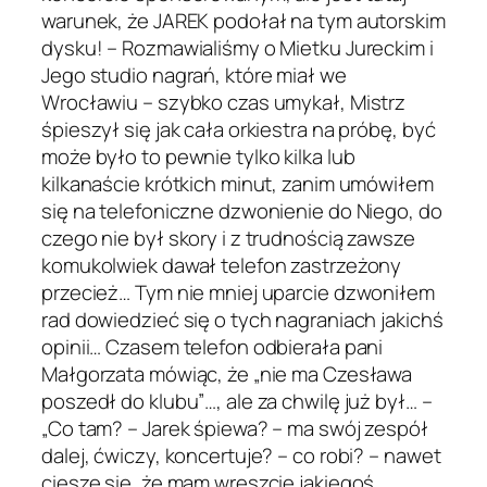
warunek, że JAREK podołał na tym autorskim
dysku! – Rozmawialiśmy o Mietku Jureckim i
Jego studio nagrań, które miał we
Wrocławiu – szybko czas umykał, Mistrz
śpieszył się jak cała orkiestra na próbę, być
może było to pewnie tylko kilka lub
kilkanaście krótkich minut, zanim umówiłem
się na telefoniczne dzwonienie do Niego, do
czego nie był skory i z trudnością zawsze
komukolwiek dawał telefon zastrzeżony
przecież… Tym nie mniej uparcie dzwoniłem
rad dowiedzieć się o tych nagraniach jakichś
opinii… Czasem telefon odbierała pani
Małgorzata mówiąc, że „nie ma Czesława
poszedł do klubu”…, ale za chwilę już był… –
„Co tam? – Jarek śpiewa? – ma swój zespół
dalej, ćwiczy, koncertuje? – co robi? – nawet
cieszę się, że mam wreszcie jakiegoś