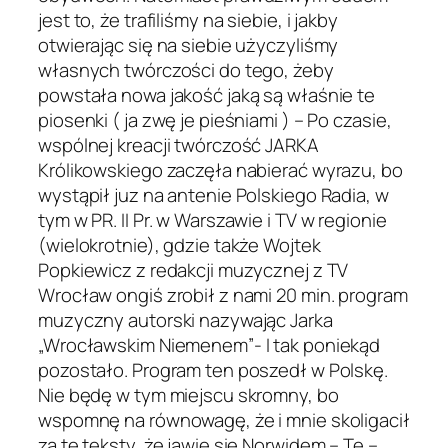
jest to, że trafiliśmy na siebie, i jakby
otwierając się na siebie użyczyliśmy
własnych twórczości do tego, żeby
powstała nowa jakość jaką są właśnie te
piosenki ( ja zwę je pieśniami ) – Po czasie,
wspólnej kreacji twórczość JARKA
Królikowskiego zaczęła nabierać wyrazu, bo
wystąpił juz na antenie Polskiego Radia, w
tym w PR. II Pr. w Warszawie i TV w regionie
(wielokrotnie), gdzie także Wojtek
Popkiewicz z redakcji muzycznej z TV
Wrocław ongiś zrobił z nami 20 min. program
muzyczny autorski nazywając Jarka
„Wrocławskim Niemenem”- I tak poniekąd
pozostało. Program ten poszedł w Polskę.
Nie będę w tym miejscu skromny, bo
wspomnę na równowagę, że i mnie skoligacił
za te teksty, że jawię się Norwidem – Te –