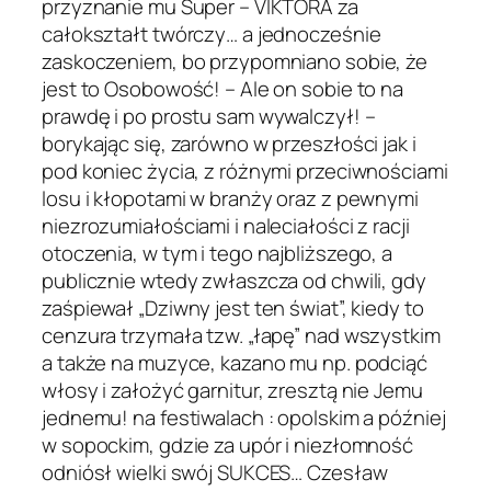
przyznanie mu Super – VIKTORA za
całokształt twórczy… a jednocześnie
zaskoczeniem, bo przypomniano sobie, że
jest to Osobowość! – Ale on sobie to na
prawdę i po prostu sam wywalczył! –
borykając się, zarówno w przeszłości jak i
pod koniec życia, z różnymi przeciwnościami
losu i kłopotami w branży oraz z pewnymi
niezrozumiałościami i naleciałości z racji
otoczenia, w tym i tego najbliższego, a
publicznie wtedy zwłaszcza od chwili, gdy
zaśpiewał „Dziwny jest ten świat”, kiedy to
cenzura trzymała tzw. „łapę” nad wszystkim
a także na muzyce, kazano mu np. podciąć
włosy i założyć garnitur, zresztą nie Jemu
jednemu! na festiwalach : opolskim a później
w sopockim, gdzie za upór i niezłomność
odniósł wielki swój SUKCES… Czesław