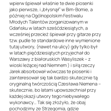
wpierw śpiewał właśnie te dwie piosenki
jako pierwsze, i „błysnął” w Bim-Bomie, a
później na Ogólnopolskim Festiwalu
Młodych Talentów zorganizowanym w
Gdańsku w latach sześćdziesiątych, a
wcześniej przecież śpiewał przy gitarze przy
tzw. pudle te standardowe inne wymienione
tutaj utwory, (nawet na ulicy) gdy tylko był
w latach pięćdziesiątych przyjechał do
Warszawy z białoruskich Wasyliszek – z
wioski leżącej nad Niemnem ) i siłą rzeczy
Jarek absorbował wówczas te piosenki i
zainteresował się tak bardzo skutecznie tą
oryginalną twórczością Czesława Niemena –
skutecznie, bo latami upowszechniał przy
każdej okazji utwory tego niebywałego
wykonawcy… Tak się złożyło, że obaj
pochodzimy ze Strzegomia, gdzie