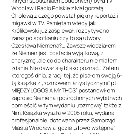
innych spotkaniach podobnych) była TV
Wrocław i Radio Polskie z Małgorzatą
Cholewą z czego powstał piękny reportaż i
migawki w TV. Pamiętam wtedy jak
Królikowski już zaśpiewał, rozpytywano
zaraz po spotkaniu czy to są utwory
Czesława Niemena?… Zawsze wiedziałem,
że Niemen jest postacią wyjątkową, z
charyzmą ,ale co do charakteru nie miałem
zdania. Nie dawał się blisko poznać… Zatem
któregoś dnia, z racji tej ,że pisałem swoją 6-
tą książkę z „rozmowami artystycznymi” pt.
MIĘDZY LOGOS A MYTHOS” postanowiłem
zaprosić Niemena i pośród innych wybitnych
pomieścić w tym wydaniu „rozmowę” także z
Nim. Książka wyszła w 2005 roku, wydana
profesjonalnie, dotowana przez Samorząd
Miasta Wrocławia, gdzie „słowo wstępne”