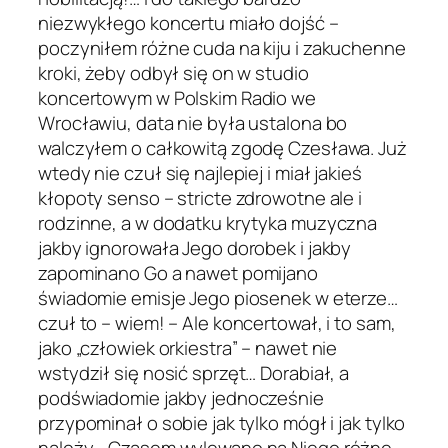
niezwykłego koncertu miało dojść –
poczyniłem różne cuda na kiju i zakuchenne
kroki, żeby odbył się on w studio
koncertowym w Polskim Radio we
Wrocławiu, data nie była ustalona bo
walczyłem o całkowitą zgodę Czesława. Już
wtedy nie czuł się najlepiej i miał jakieś
kłopoty senso – stricte zdrowotne ale i
rodzinne, a w dodatku krytyka muzyczna
jakby ignorowała Jego dorobek i jakby
zapominano Go a nawet pomijano
świadomie emisje Jego piosenek w eterze…
czuł to – wiem! – Ale koncertował, i to sam,
jako „człowiek orkiestra” – nawet nie
wstydził się nosić sprzęt… Dorabiał, a
podświadomie jakby jednocześnie
przypominał o sobie jak tylko mógł i jak tylko
należy… Czasem wylewano na Niego różne