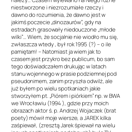
niestworzone i niezrozumiałe rzeczy i
dawno do rozumienia, że dawno jest w
jakimś poczecie „dinozaurów”, gdy na
estradach grasowały niedouczone „młode
wilki”… Wiem, że socjalnie nie wiodło mu się,
zwłaszcza wtedy , był rok 1995 (?) – o ile
pamiętam! – Natomiast ja wiem jak to
czasem jest przykro bez publicum, bo sam
tego doświadczałem drukując w latach
stanu wojennego w prasie podziemnej pod
pseudonimem, zanim przyszła odwilż, ale
już byłem po wielu spotkaniach jakie
stworzyłem pt. „Piórem i piórkiem” np. w BWA
we Wrocławiu (1994 ), gdzie przy moich
obrazach aktor ś. p. Andrzej Wojaczek (brat
poety) mówił moje wiersze, a JAREK kilka
zaśpiewał, (zresztą Jarek śpiewał na wielu