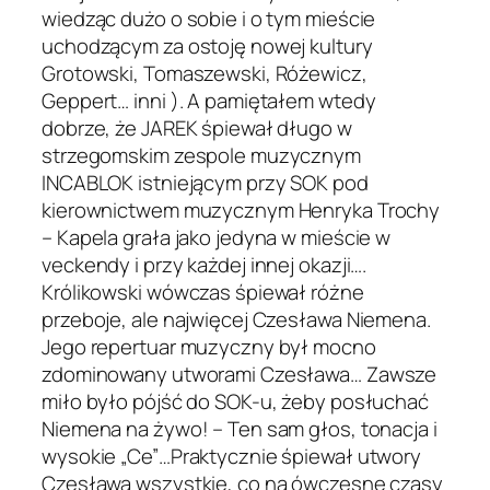
wiedząc dużo o sobie i o tym mieście
uchodzącym za ostoję nowej kultury
Grotowski, Tomaszewski, Różewicz,
Geppert… inni ). A pamiętałem wtedy
dobrze, że JAREK śpiewał długo w
strzegomskim zespole muzycznym
INCABLOK istniejącym przy SOK pod
kierownictwem muzycznym Henryka Trochy
– Kapela grała jako jedyna w mieście w
veckendy i przy każdej innej okazji….
Królikowski wówczas śpiewał różne
przeboje, ale najwięcej Czesława Niemena.
Jego repertuar muzyczny był mocno
zdominowany utworami Czesława… Zawsze
miło było pójść do SOK-u, żeby posłuchać
Niemena na żywo! – Ten sam głos, tonacja i
wysokie „Ce”…Praktycznie śpiewał utwory
Czesława wszystkie, co na ówczesne czasy