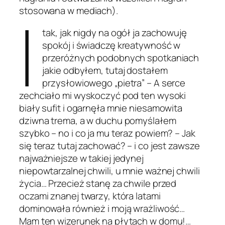
I
stosowana w mediach).
tak, jak nigdy na ogół ja zachowuję
spokój i świadczę kreatywność w
przeróżnych podobnych spotkaniach
jakie odbyłem, tutaj dostałem
przysłowiowego „pietra” – A serce
zechciało mi wyskoczyć pod ten wysoki
biały sufit i ogarnęła mnie niesamowita
dziwna trema, a w duchu pomyślałem
szybko – no i co ja mu teraz powiem? – Jak
się teraz tutaj zachować? – i co jest zawsze
najważniejsze w takiej jedynej
niepowtarzalnej chwili, u mnie ważnej chwili
życia… Przecież stanę za chwile przed
oczami znanej twarzy, która latami
dominowała również i moją wrażliwość…
Mam ten wizerunek na płytach w domu!…