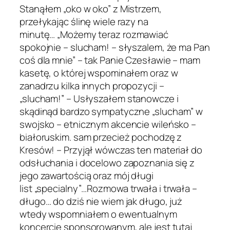
Stanąłem „oko w oko” z Mistrzem,
przełykając ślinę wiele razy na
minutę…
„Możemy teraz rozmawiać
spokojnie – slucham! – słyszalem, że ma Pan
coś dla mnie”
– tak Panie Czesławie – mam
kasetę, o której wspominałem oraz w
zanadrzu kilka innych propozycji –
„slucham!”
– Usłyszałem stanowcze i
skądinąd bardzo sympatyczne
„slucham”
w
swojsko – etnicznym akcencie wileńsko –
białoruskim. sam przecież pochodzę z
Kresów! – Przyjął wówczas ten materiał do
odsłuchania i docelowo zapoznania się z
jego zawartością oraz mój długi
list
„specialny”
…Rozmowa trwała i trwała –
długo… do dziś nie wiem jak długo, już
wtedy wspomniałem o ewentualnym
koncercie sponsorowanym, ale jest tutaj