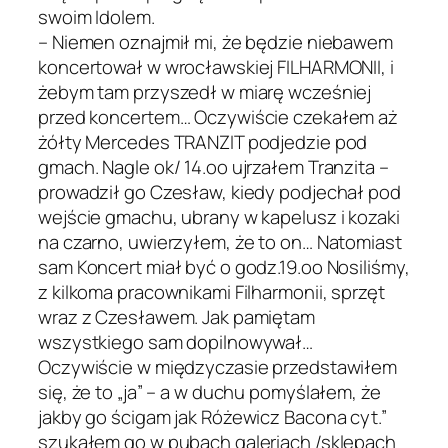
swoim Idolem.
– Niemen oznajmił mi, że będzie niebawem
koncertował w wrocławskiej FILHARMONII, i
żebym tam przyszedł w miarę wcześniej
przed koncertem… Oczywiście czekałem aż
żółty Mercedes TRANZIT podjedzie pod
gmach. Nagle ok/ 14.oo ujrzałem Tranzita –
prowadził go Czesław, kiedy podjechał pod
wejście gmachu, ubrany w kapelusz i kozaki
na czarno, uwierzyłem, że to on… Natomiast
sam Koncert miał być o godz.19.oo Nosiliśmy,
z kilkoma pracownikami Filharmonii, sprzęt
wraz z Czesławem. Jak pamiętam
wszystkiego sam dopilnowywał…
Oczywiście w międzyczasie przedstawiłem
się, że to „ja” – a w duchu pomyślałem, że
jakby go ścigam jak Różewicz Bacona cyt.”
szukałem go w pubach galeriach /sklepach