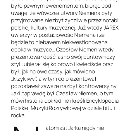
było pewnym ewenementem, biorąc pod
uwagę ,że wówczas utwory Niemena były
przyjmowane niezbyt życzliwie przez notabli
polskiej kultury muzycznej. Już wtedy JAREK
uwierzył w postaciowość Niemena i że
będzie to niebawem niekwestionowana
epoka w muzyce… Czesław Niemen wtedy
prezentował dość jasno swój buntowniczy
styl : ubierał się kolorowo i kwieciście oraz
był, jak na owe czasy, jak mówiono
„krzykliwy”, a w tym co prezentował
pozostawał zawsze nazbyt kontrowersyjny.
Jaki naprawdę był Czesław Niemen, o tym
mówi historia dokładnie i kreśli Encyklopedia
Polskiej Muzyki Rozrywkowej w dziale bitu i
rocka…
atomiast Jarka nigdy nie