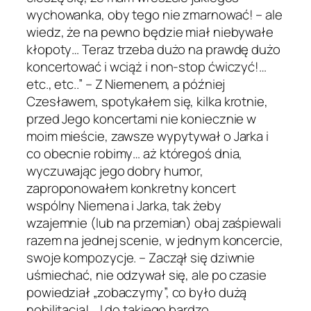
wychowanka, oby tego nie zmarnować! – ale
wiedz, że na pewno będzie miał niebywałe
kłopoty… Teraz trzeba dużo na prawdę dużo
koncertować i wciąż i non-stop ćwiczyć!…
etc., etc..” – Z Niemenem, a później
Czesławem, spotykałem się, kilka krotnie,
przed Jego koncertami nie koniecznie w
moim mieście, zawsze wypytywał o Jarka i
co obecnie robimy… aż któregoś dnia,
wyczuwając jego dobry humor,
zaproponowałem konkretny koncert
wspólny Niemena i Jarka, tak żeby
wzajemnie (lub na przemian) obaj zaśpiewali
razem na jednej scenie, w jednym koncercie,
swoje kompozycje. – Zaczął się dziwnie
uśmiechać, nie odzywał się, ale po czasie
powiedział „zobaczymy”, co było dużą
nobilitacją!… I do takiego bardzo