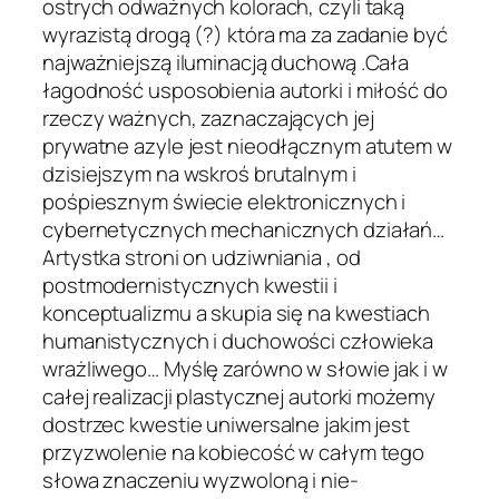
ostrych odważnych kolorach, czyli taką
wyrazistą drogą (?) która ma za zadanie być
najważniejszą iluminacją duchową .Cała
łagodność usposobienia autorki i miłość do
rzeczy ważnych, zaznaczających jej
prywatne azyle jest nieodłącznym atutem w
dzisiejszym na wskroś brutalnym i
pośpiesznym świecie elektronicznych i
cybernetycznych mechanicznych działań…
Artystka stroni on udziwniania , od
postmodernistycznych kwestii i
konceptualizmu a skupia się na kwestiach
humanistycznych i duchowości człowieka
wrażliwego… Myślę zarówno w słowie jak i w
całej realizacji plastycznej autorki możemy
dostrzec kwestie uniwersalne jakim jest
przyzwolenie na kobiecość w całym tego
słowa znaczeniu wyzwoloną i nie-