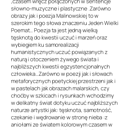
,czasem wręcz połączonych w sentencje
słowno-muzyczne i plastyczne .Zarówno
obrazy jak i poezja Malinowskiej to w
szerokim tego słowa znaczeniu Jeden Wielki
Poemat… Poezja ta jest jedną wielką
tęsknotą do kwestii uczuć i marzeń oraz
wybiegiem ku samorealizacji
humanistycznych uczuć powiązanych z
naturą i otoczeniem żywego świata i
najbliższych kwestii egzystencjonalnych
człowieka…Zarówno w poezji jak i słowach
metaforycznych poetyckiej przestrzeni jak i
w pastelach jak obrazach malarskich, czy
choćby w szkicach i rysunkach wchodzimy
w delikatny świat dotyku uczuć najbliższych
naturze artystki jak: tęsknota, samotność,
czekanie i wędrowanie w stronę nieba :z
aniołami ze światem kolorowym czasem w