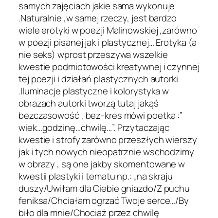
samych zajęciach jakie sama wykonuje
.Naturalnie ,w samej rzeczy, jest bardzo
wiele erotyki w poezji Malinowskiej ,zarówno
w poezji pisanej jak i plastycznej… Erotyka (a
nie seks) wprost przeszywa wszelkie
kwestie podmiotowości kreatywnej i czynnej
tej poezji i działań plastycznych autorki
.Iluminacje plastyczne i kolorystyka w
obrazach autorki tworzą tutaj jakąś
bezczasowość , bez-kres mówi poetka :”
wiek…godzinę…chwilę…”. Przytaczając
kwestie i strofy zarówno przeszłych wierszy
jak i tych nowych nieopatrznie wschodzimy
w obrazy , są one jakby skomentowane w
kwestii plastyki i tematu np.: „na skraju
duszy/Uwiłam dla Ciebie gniazdo/Z puchu
feniksa/Chciałam ogrzać Twoje serce…/By
biło dla mnie/Chociaż przez chwilę