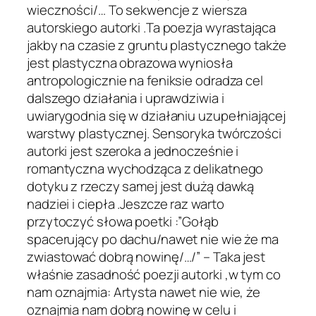
wieczności/… To sekwencje z wiersza
autorskiego autorki .Ta poezja wyrastająca
jakby na czasie z gruntu plastycznego także
jest plastyczna obrazowa wyniosła
antropologicznie na feniksie odradza cel
dalszego działania i uprawdziwia i
uwiarygodnia się w działaniu uzupełniającej
warstwy plastycznej. Sensoryka twórczości
autorki jest szeroka a jednocześnie i
romantyczna wychodząca z delikatnego
dotyku z rzeczy samej jest dużą dawką
nadziei i ciepła .Jeszcze raz warto
przytoczyć słowa poetki :”Gołąb
spacerujący po dachu/nawet nie wie że ma
zwiastować dobrą nowinę/…/” – Taka jest
właśnie zasadność poezji autorki ,w tym co
nam oznajmia: Artysta nawet nie wie, że
oznajmia nam dobrą nowinę w celu i