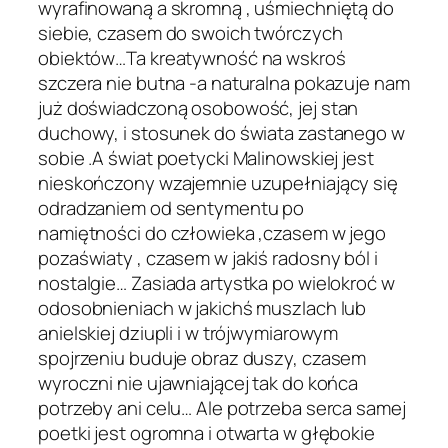
wyrafinowaną a skromną , uśmiechniętą do
siebie, czasem do swoich twórczych
obiektów…Ta kreatywność na wskroś
szczera nie butna -a naturalna pokazuje nam
już doświadczoną osobowość, jej stan
duchowy, i stosunek do świata zastanego w
sobie .A świat poetycki Malinowskiej jest
nieskończony wzajemnie uzupełniający się
odradzaniem od sentymentu po
namiętności do człowieka ,czasem w jego
pozaświaty , czasem w jakiś radosny ból i
nostalgie… Zasiada artystka po wielokroć w
odosobnieniach w jakichś muszlach lub
anielskiej dziupli i w trójwymiarowym
spojrzeniu buduje obraz duszy, czasem
wyroczni nie ujawniającej tak do końca
potrzeby ani celu… Ale potrzeba serca samej
poetki jest ogromna i otwarta w głębokie