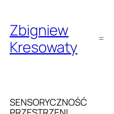
Przejdź
do
treści
Zbigniew
Kresowaty
SENSORYCZNOŚĆ
PRZESTRZENI