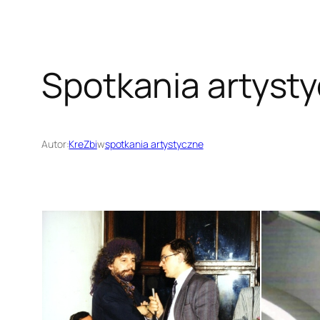
Spotkania artyst
Autor:
KreZbi
w
spotkania artystyczne