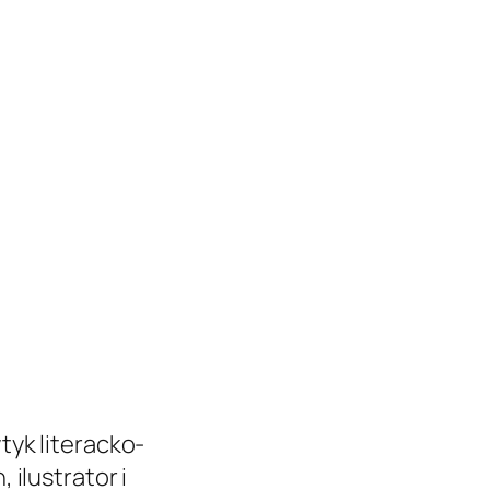
ytyk literacko-
 ilustrator i