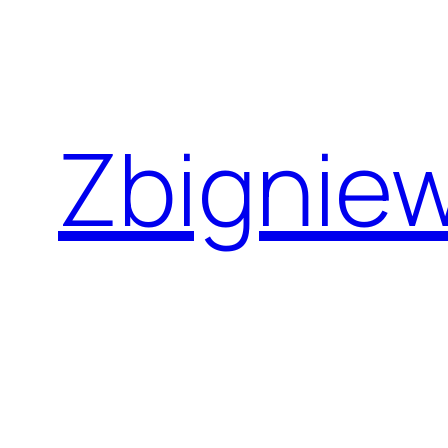
Przejdź
do
treści
Zbignie