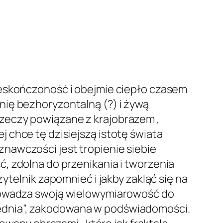
ieskończoność i obejmie ciepło czasem
nię bezhoryzontalną (?) i żywą
zeczy powiązane z krajobrazem ,
 chce tę dzisiejszą istotę świata
nawczości jest tropienie siebie
, zdolna do przenikania i tworzenia
ytelnik zapomnieć i jakby zakląć się na
prowadza swoją wielowymiarowość do
 „Jednia”, zakodowana w podświadomości.