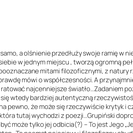
 samo, a olśnienie przedłuży swoje ramię w n
iebie w jednym miejscu , tworzą ogromną peł
oznaczane mitami filozoficznymi, z natury r
prawdę mówi o współczesności. A przynajmniej
a ratować najcenniejsze światło…Zadaniem poz
się wtedy bardziej autentyczną rzeczywistość
na pewno, że może się rzeczywiście krytyk i cz
 która tutaj wychodzi z poezji…Grupiński do
, być może tylko jej odbicia(?) – To jest Jego