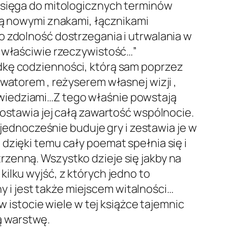
a sięga do mitologicznych terminów
są nowymi znakami, łącznikami
o zdolność dostrzegania i utrwalania w
z właściwie rzeczywistość…”
dkę codzienności, którą sam poprzez
watorem , reżyserem własnej wizji ,
wiedziami…Z tego właśnie powstają
zostawia jej całą zawartość wspólnocie.
 jednocześnie buduje gry i zestawia je w
dzięki temu cały poemat spełnia się i
zenną. Wszystko dzieje się jakby na
ilku wyjść, z których jedno to
ny i jest także miejscem witalności…
w istocie wiele w tej książce tajemnic
ą warstwę.