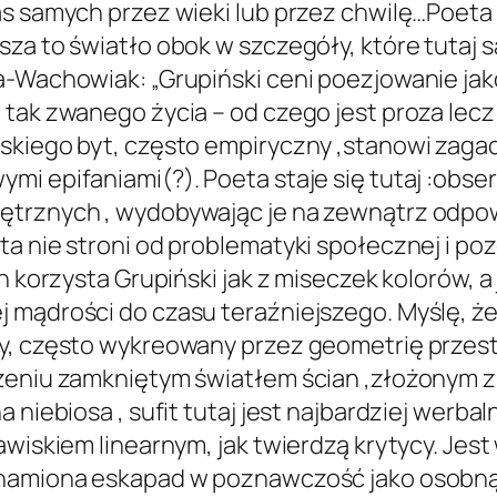
as samych przez wieki lub przez chwilę…Poet
sza to światło obok w szczegóły, które tutaj 
a-Wachowiak: „Grupiński ceni poezjowanie jak
 tak zwanego życia – od czego jest proza lec
ńskiego byt, często empiryczny ,stanowi zaga
i epifaniami(?). Poeta staje się tutaj :obser
nętrznych , wydobywając je na zewnątrz odpo
a nie stroni od problematyki społecznej i po
h korzysta Grupiński jak z miseczek kolorów, a
 mądrości do czasu teraźniejszego. Myślę, że 
y, często wykreowany przez geometrię przestr
zeniu zamkniętym światłem ścian ,złożonym z k
 niebiosa , sufit tutaj jest najbardziej werbal
wiskiem linearnym, jak twierdzą krytycy. Jest 
 znamiona eskapad w poznawczość jako osobn