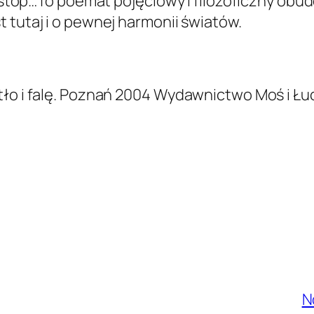
– stop…To poemat pojęciowy i filozoficzny obud
 tutaj i o pewnej harmonii światów.
ło i falę. Poznań 2004 Wydawnictwo Moś i Łucz
N