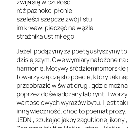
zwija się w czułość
róż paznokci płonie
szeleści szepcze zwój listu
im krwawi pieczęć na węźle
strażnika ust miłego
Jeżeli podążymy za poetą usłyszymy to
dzisiejszym. Owe wymiary nałożone na s
harmonię. Motywy śródziemnomorskie po
towarzyszą często poecie, który tak na
przeobrazić w świat drugi, gdzie możn
poprzez doświadczany labirynt. Tworzy 
wartościowych wyrazów bytu. I jest tak 
inną wieczność, choć to poemat prozy,
JEDNI, szukając jakby zagubionej ikony 