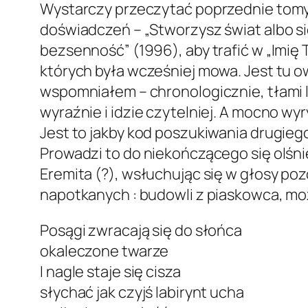
Wystarczy przeczytać poprzednie tomy 
doświadczeń – „Stworzysz świat albo sie
bezsenność” (1996), aby trafić w „Imię 
których była wcześniej mowa. Jest tu o
wspomniałem – chronologicznie, tłami li
wyraźnie i idzie czytelniej. A mocno w
Jest to jakby kod poszukiwania drugiego
Prowadzi to do niekończącego się olśni
Eremita (?), wsłuchując się w głosy poz
napotkanych : budowli z piaskowca, moz
Posągi zwracają się do słońca
okaleczone twarze
I nagle staje się cisza
słychać jak czyjś labirynt ucha