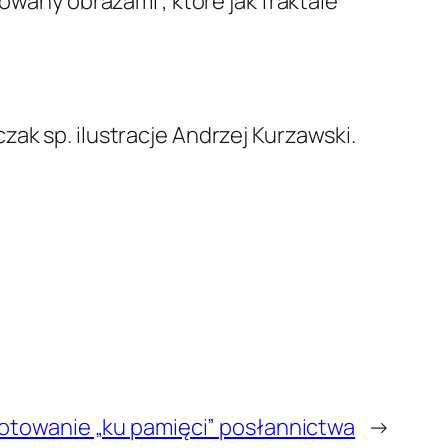
owany obrazami , które jak fraktale
ak sp. ilustracje Andrzej Kurzawski.
otowanie „ku pamięci” posłannictwa
→