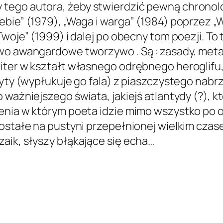
tego autora, żeby stwierdzić pewną chronolog
bie” (1979), „Waga i warga” (1984) poprzez „W
Twoje” (1999) i dalej po obecny tom poezji. To
wo awangardowe tworzywo . Są : zasady, metafo
ter w kształt własnego odrębnego heroglifu, 
yryty (wypłukuje go fala) z piaszczystego nab
 ważniejszego świata, jakiejś atlantydy (?), 
enia w którym poeta idzie mimo wszystko po o
ostałe na pustyni przepełnionej wielkim czase
aik, słyszy błąkające się echa…