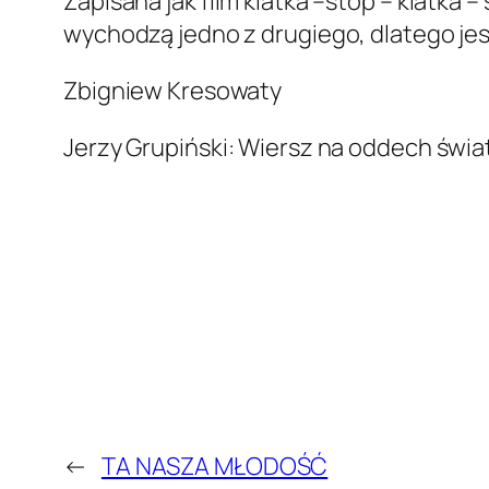
Zapisana jak film klatka –stop – klatka 
wychodzą jedno z drugiego, dlatego jest
Zbigniew Kresowaty
Jerzy Grupiński: Wiersz na oddech świat
←
TA NASZA MŁODOŚĆ