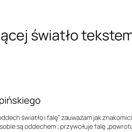
iącej światło tekste
upińskiego
 oddech światło i falę” zauważam jak znakomici
sobie są oddechem ; przywołuje falę „powrotu”