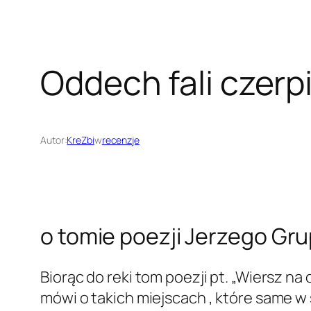
Oddech fali czerp
Autor:
KreZbi
w
recenzje
o tomie poezji Jerzego Gr
Biorąc do reki tom poezji pt. „Wiersz na
mówi o takich miejscach , które same w 