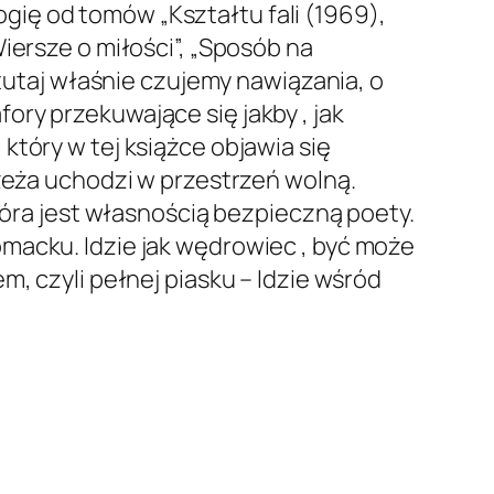
ię od tomów „Kształtu fali (1969),
iersze o miłości”, „Sposób na
 tutaj właśnie czujemy nawiązania, o
ry przekuwające się jakby , jak
który w tej książce objawia się
rzeża uchodzi w przestrzeń wolną.
która jest własnością bezpieczną poety.
macku. Idzie jak wędrowiec , być może
m, czyli pełnej piasku – Idzie wśród