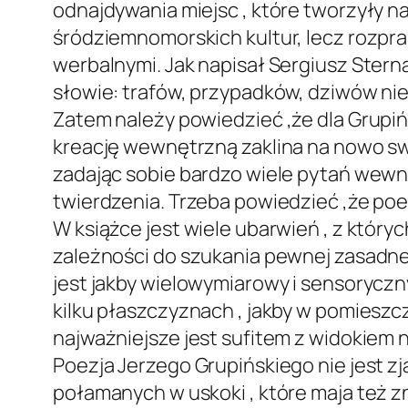
odnajdywania miejsc , które tworzyły n
śródziemnomorskich kultur, lecz rozpra
werbalnymi. Jak napisał Sergiusz Stern
słowie: trafów, przypadków, dziwów nie
Zatem należy powiedzieć ,że dla Grupi
kreację wewnętrzną zaklina na nowo swym
zadając sobie bardzo wiele pytań wew
twierdzenia. Trzeba powiedzieć ,że poet
W książce jest wiele ubarwień , z któryc
zależności do szukania pewnej zasadnej
jest jakby wielowymiarowy i sensoryczn
kilku płaszczyznach , jakby w pomieszc
najważniejsze jest sufitem z widokiem na
Poezja Jerzego Grupińskiego nie jest zja
połamanych w uskoki , które maja też