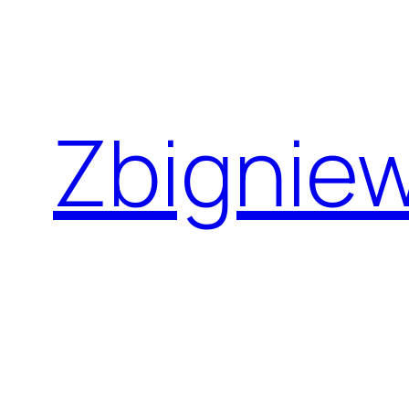
Przejdź
do
treści
Zbignie