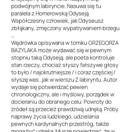
podwójnym labiryncie. Nasuwa się tu
paralela z Homerowską Odyseją.
Współczesny człowiek, jak Odyseusz
zbłąkany, zmęczony wypatrywaniem brzegu
…
Wędrówka opisywana w tomiku GRZEGORZA
BAZYLAKA może wydawać się w pewnym
stopniu taką Odyseją, ale poeta kontroluje
stan rzeczy, chociaż słyszy fałszywe głosy
to było / najokrutniejsze / i coraz częściej /
słyszę was…jak w wierszu Z labiryntu. Autor
wydaje się potwierdzać pewien
chronologiczny, ale i myślowy, porządek w
docieraniu do obranego celu. Powroty do
żródeł są przecież prawdziwą udręką. Próby
naprawy życia ludzkiego, udzielania
pewnych kardynalnych przestróg, także
mogą być udręką. Muszę powiedzieć, że w