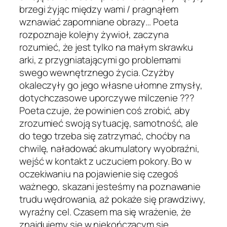
brzegi żyjąc między wami / pragnąłem
wznawiać zapomniane obrazy… Poeta
rozpoznaje kolejny żywioł, zaczyna
rozumieć, że jest tylko na małym skrawku
arki, z przygniatającymi go problemami
swego wewnętrznego życia. Czyżby
okaleczyły go jego własne ułomne zmysły,
dotychczasowe uporczywe milczenie ???
Poeta czuje, że powinien coś zrobić, aby
zrozumieć swoją sytuację, samotność, ale
do tego trzeba się zatrzymać, choćby na
chwilę, naładować akumulatory wyobraźni,
wejść w kontakt z uczuciem pokory. Bo w
oczekiwaniu na pojawienie się czegoś
ważnego, skazani jesteśmy na poznawanie
trudu wędrowania, aż pokaże się prawdziwy,
wyraźny cel. Czasem ma się wrażenie, że
znajdujemy się w niekończącym się,