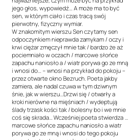
najważniejsze, czym może być na przykład
jego głos, wypowiedź… A może ma to być
sen, w którym ciało i czas tracą swój
pierwotny, fizyczny wymiar.
W znakomitym wierszu Sen czytamy sen
odpoczynkiem nieprawda zamykam / oczy i
krwi ciężar zmęczył mnie tak / bardzo że aż
pociemniało w oczach / marcowe słońce
zapachu naniosło a / wiatr porywa go ze mną
i wnosi do… – wnosi na przykład do pokoju –
przez otwarte okno Bezruch. Poeta jakby
zamiera, ale nadal czuwa w tym dziwnym
śnie, jak w wierszu…Drzwi się / otwarły a
kroki nierówne na mięśniach / wydeptują
ślady trzask kości tak / bolesny bo i we mnie
coś się skrada… Wcześniej poeta stwierdza …
marcowe słońce zapachu naniosło a wiatr
porywa go ze mną i wnosi do tego pokoju