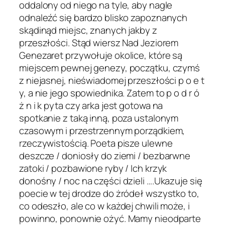
oddalony od niego na tyle, aby nagle
odnaleźć się bardzo blisko zapoznanych
skądinąd miejsc, znanych jakby z
przeszłości. Stąd wiersz Nad Jeziorem
Genezaret przywołuje okolice, które są
miejscem pewnej genezy, początku, czymś
z niejasnej, nieświadomej przeszłości p o e t
y, a nie jego spowiednika. Zatem to p o d r ó
ż n i k pyta czy arka jest gotowa na
spotkanie z taką inną, poza ustalonym
czasowym i przestrzennym porządkiem,
rzeczywistością. Poeta pisze ulewne
deszcze / doniosły do ziemi / bezbarwne
zatoki / pozbawione ryby / Ich krzyk
donośny / noc na części dzieli ….Ukazuje się
poecie w tej drodze do żródeł wszystko to,
co odeszło, ale co w każdej chwili może, i
powinno, ponownie ożyć. Mamy nieodparte