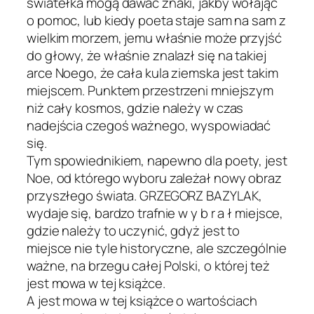
światełka mogą dawać znaki, jakby wołając
o pomoc, lub kiedy poeta staje sam na sam z
wielkim morzem, jemu właśnie może przyjść
do głowy, że właśnie znalazł się na takiej
arce Noego, że cała kula ziemska jest takim
miejscem. Punktem przestrzeni mniejszym
niż cały kosmos, gdzie należy w czas
nadejścia czegoś ważnego, wyspowiadać
się.
Tym spowiednikiem, napewno dla poety, jest
Noe, od którego wyboru zależał nowy obraz
przyszłego świata. GRZEGORZ BAZYLAK,
wydaje się, bardzo trafnie w y b r a ł miejsce,
gdzie należy to uczynić, gdyż jest to
miejsce nie tyle historyczne, ale szczególnie
ważne, na brzegu całej Polski, o której też
jest mowa w tej książce.
A jest mowa w tej książce o wartościach