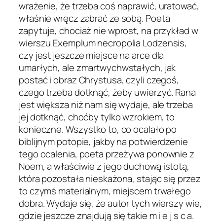
wrażenie, że trzeba coś naprawić, uratować,
właśnie wręcz zabrać ze sobą. Poeta
zapytuje, chociaż nie wprost, na przykład w
wierszu Exemplum necropolia Lodzensis,
czy jest jeszcze miejsce na arce dla
umarłych, ale zmartwychwstałych, jak
postać i obraz Chrystusa, czyli czegoś,
czego trzeba dotknąć, żeby uwierzyć. Rana
jest większa niż nam się wydaje, ale trzeba
jej dotknąć, choćby tylko wzrokiem, to
konieczne. Wszystko to, co ocalało po
biblijnym potopie, jakby na potwierdzenie
tego ocalenia, poeta przeżywa ponownie z
Noem, a właściwie z jego duchową istotą,
która pozostała nieskażona, stając się przez
to czymś materialnym, miejscem trwałego
dobra. Wydaje się, że autor tych wierszy wie,
gdzie jeszcze znajdują się takie m i e j s c a.