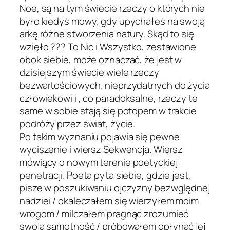
Noe, są na tym świecie rzeczy o których nie
było kiedyś mowy, gdy upychałeś na swoją
arkę różne stworzenia natury. Skąd to się
wzięło ??? To Nic i Wszystko, zestawione
obok siebie, może oznaczać, że jest w
dzisiejszym świecie wiele rzeczy
bezwartościowych, nieprzydatnych do życia
człowiekowi i , co paradoksalne, rzeczy te
same w sobie stają się potopem w trakcie
podróży przez świat, życie.
Po takim wyznaniu pojawia się pewne
wyciszenie i wiersz Sekwencja. Wiersz
mówiący o nowym terenie poetyckiej
penetracji. Poeta pyta siebie, gdzie jest,
pisze w poszukiwaniu ojczyzny bezwględnej
nadziei / okaleczałem się wierzyłem moim
wrogom / milczałem pragnąc zrozumieć
swoją samotność / próbowałem opłynąć jej