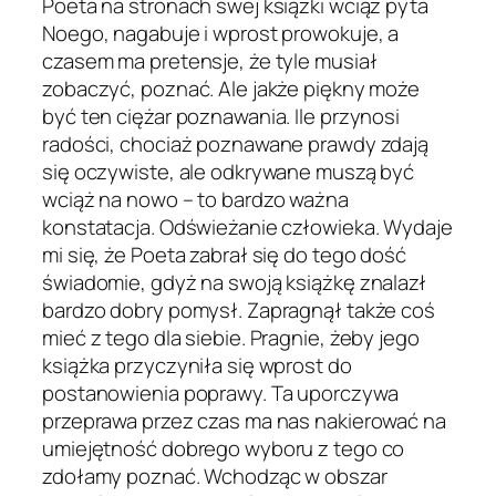
Poeta na stronach swej książki wciąż pyta
Noego, nagabuje i wprost prowokuje, a
czasem ma pretensje, że tyle musiał
zobaczyć, poznać. Ale jakże piękny może
być ten ciężar poznawania. Ile przynosi
radości, chociaż poznawane prawdy zdają
się oczywiste, ale odkrywane muszą być
wciąż na nowo – to bardzo ważna
konstatacja. Odświeżanie człowieka. Wydaje
mi się, że Poeta zabrał się do tego dość
świadomie, gdyż na swoją książkę znalazł
bardzo dobry pomysł. Zapragnął także coś
mieć z tego dla siebie. Pragnie, żeby jego
książka przyczyniła się wprost do
postanowienia poprawy. Ta uporczywa
przeprawa przez czas ma nas nakierować na
umiejętność dobrego wyboru z tego co
zdołamy poznać. Wchodząc w obszar