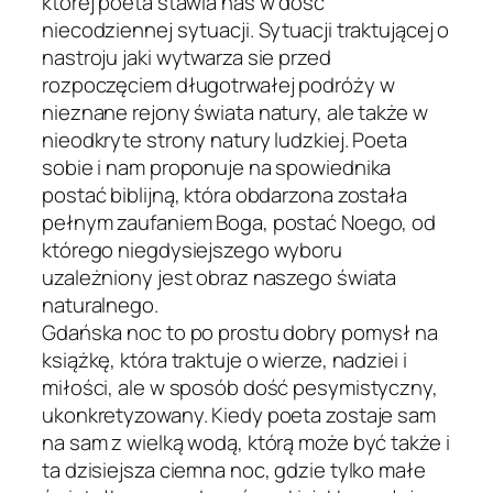
której poeta stawia nas w dość
niecodziennej sytuacji. Sytuacji traktującej o
nastroju jaki wytwarza sie przed
rozpoczęciem długotrwałej podróży w
nieznane rejony świata natury, ale także w
nieodkryte strony natury ludzkiej. Poeta
sobie i nam proponuje na spowiednika
postać biblijną, która obdarzona została
pełnym zaufaniem Boga, postać Noego, od
którego niegdysiejszego wyboru
uzależniony jest obraz naszego świata
naturalnego.
Gdańska noc to po prostu dobry pomysł na
książkę, która traktuje o wierze, nadziei i
miłości, ale w sposób dość pesymistyczny,
ukonkretyzowany. Kiedy poeta zostaje sam
na sam z wielką wodą, którą może być także i
ta dzisiejsza ciemna noc, gdzie tylko małe