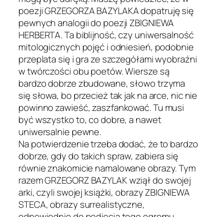
poezji GRZEGORZA BAZYLAKA dopatruję się
pewnych analogii do poezji ZBIGNIEWA
HERBERTA. Ta biblijność, czy uniwersalność
mitologicznych pojęć i odniesień, podobnie
przeplata się i gra ze szczegółami wyobraźni
w twórczości obu poetów. Wiersze są
bardzo dobrze zbudowane, słowo trzyma
się słowa, bo przecież tak jak na arce, nic nie
powinno zawieść, zaszfankować. Tu musi
być wszystko to, co dobre, a nawet
uniwersalnie pewne.
Na potwierdzenie trzeba dodać, że to bardzo
dobrze, gdy do takich spraw, zabiera się
równie znakomicie namalowane obrazy. Tym
razem GRZEGORZ BAZYLAK wziął do swojej
arki, czyli swojej książki, obrazy ZBIGNIEWA
STECA, obrazy surrealistyczne,
odpowiednie do podjęcia tego ogromu