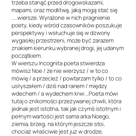
trzeba stanąć przed drogowskazami,
mapami, oraz modlitwą, jaką mogą stać się
…..wiersze. Wyrażone w nich pragnienie
poety, kiedy wśród czasowników poszukuje
perspektywy i wsłuchuje się w dzwony
wygasłej przestrzeni, może być zarazem
znakiem kierunku wybranej drogi, jej udanym
początkiem.
W wierszu Incognita poeta stwierdza
mówisz Noe / że nie wierzysz / w to co
mówię / a przecież / powtarzam tylko / to co
usłyszałem / dziś nad ranem / między
wdechem / a wydechem krwi …Poeta mówi
tutaj o znikomości przeżywanej chwili, która
jednak jest istotna, tak jak czymś istotnym i
pełnym wartości jest sama arka Noego,
ziemia, brzeg, na którym jeszcze stoi,
chociaż właściwie jest już w drodze,