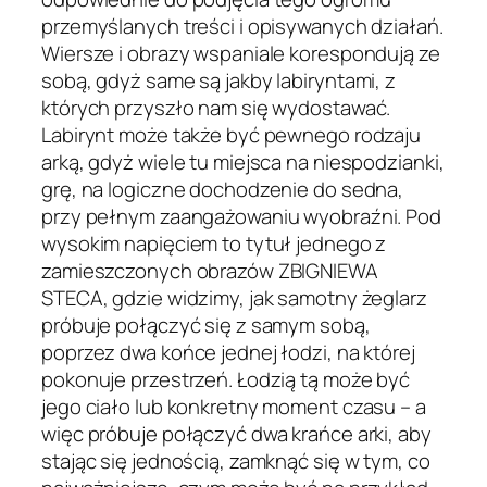
przemyślanych treści i opisywanych działań.
Wiersze i obrazy wspaniale korespondują ze
sobą, gdyż same są jakby labiryntami, z
których przyszło nam się wydostawać.
Labirynt może także być pewnego rodzaju
arką, gdyż wiele tu miejsca na niespodzianki,
grę, na logiczne dochodzenie do sedna,
przy pełnym zaangażowaniu wyobraźni. Pod
wysokim napięciem to tytuł jednego z
zamieszczonych obrazów ZBIGNIEWA
STECA, gdzie widzimy, jak samotny żeglarz
próbuje połączyć się z samym sobą,
poprzez dwa końce jednej łodzi, na której
pokonuje przestrzeń. Łodzią tą może być
jego ciało lub konkretny moment czasu – a
więc próbuje połączyć dwa krańce arki, aby
stając się jednością, zamknąć się w tym, co