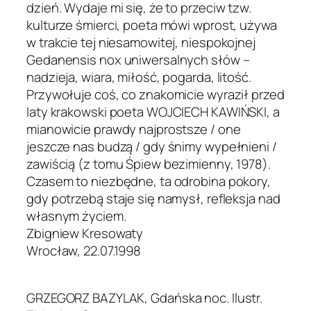
dzień. Wydaje mi się, że to przeciw tzw.
kulturze śmierci, poeta mówi wprost, używa
w trakcie tej niesamowitej, niespokojnej
Gedanensis nox uniwersalnych słów –
nadzieja, wiara, miłość, pogarda, litość.
Przywołuje coś, co znakomicie wyraził przed
laty krakowski poeta WOJCIECH KAWIŃSKI, a
mianowicie prawdy najprostsze / one
jeszcze nas budzą / gdy śnimy wypełnieni /
zawiścią (z tomu Śpiew bezimienny, 1978).
Czasem to niezbędne, ta odrobina pokory,
gdy potrzebą staje się namysł, refleksja nad
własnym życiem.
Zbigniew Kresowaty
Wrocław, 22.07.1998
GRZEGORZ BAZYLAK, Gdańska noc. Ilustr.