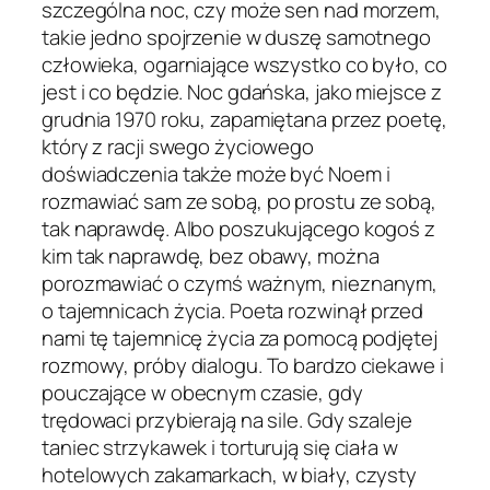
szczególna noc, czy może sen nad morzem,
takie jedno spojrzenie w duszę samotnego
człowieka, ogarniające wszystko co było, co
jest i co będzie. Noc gdańska, jako miejsce z
grudnia 1970 roku, zapamiętana przez poetę,
który z racji swego życiowego
doświadczenia także może być Noem i
rozmawiać sam ze sobą, po prostu ze sobą,
tak naprawdę. Albo poszukującego kogoś z
kim tak naprawdę, bez obawy, można
porozmawiać o czymś ważnym, nieznanym,
o tajemnicach życia. Poeta rozwinął przed
nami tę tajemnicę życia za pomocą podjętej
rozmowy, próby dialogu. To bardzo ciekawe i
pouczające w obecnym czasie, gdy
trędowaci przybierają na sile. Gdy szaleje
taniec strzykawek i torturują się ciała w
hotelowych zakamarkach, w biały, czysty