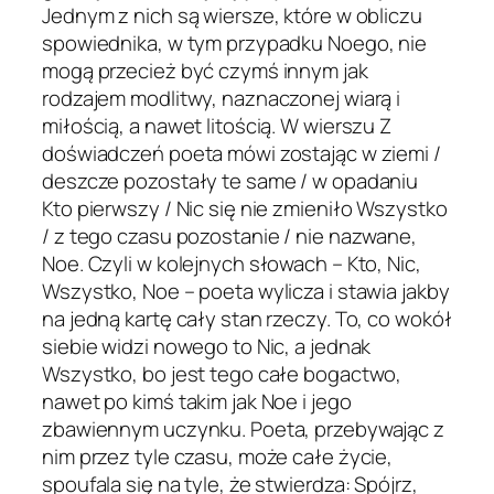
Jednym z nich są wiersze, które w obliczu
spowiednika, w tym przypadku Noego, nie
mogą przecież być czymś innym jak
rodzajem modlitwy, naznaczonej wiarą i
miłością, a nawet litością. W wierszu Z
doświadczeń poeta mówi zostając w ziemi /
deszcze pozostały te same / w opadaniu
Kto pierwszy / Nic się nie zmieniło Wszystko
/ z tego czasu pozostanie / nie nazwane,
Noe. Czyli w kolejnych słowach – Kto, Nic,
Wszystko, Noe – poeta wylicza i stawia jakby
na jedną kartę cały stan rzeczy. To, co wokół
siebie widzi nowego to Nic, a jednak
Wszystko, bo jest tego całe bogactwo,
nawet po kimś takim jak Noe i jego
zbawiennym uczynku. Poeta, przebywając z
nim przez tyle czasu, może całe życie,
spoufala się na tyle, że stwierdza: Spójrz,