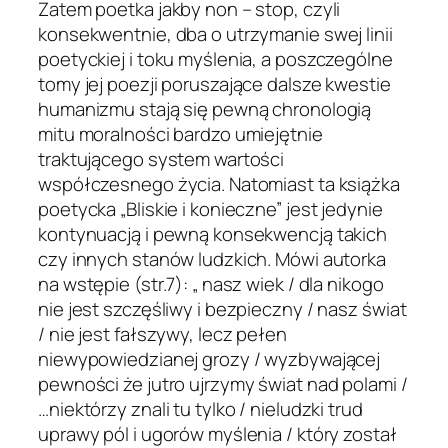
Zatem poetka jakby non – stop, czyli
konsekwentnie, dba o utrzymanie swej linii
poetyckiej i toku myślenia, a poszczególne
tomy jej poezji poruszające dalsze kwestie
humanizmu stają się pewną chronologią
mitu moralności bardzo umiejętnie
traktującego system wartości
współczesnego życia. Natomiast ta książka
poetycka „Bliskie i konieczne” jest jedynie
kontynuacją i pewną konsekwencją takich
czy innych stanów ludzkich. Mówi autorka
na wstępie (str.7): „ nasz wiek / dla nikogo
nie jest szczęśliwy i bezpieczny / nasz świat
/ nie jest fałszywy, lecz pełen
niewypowiedzianej grozy / wyzbywającej
pewności że jutro ujrzymy świat nad polami /
…niektórzy znali tu tylko / nieludzki trud
uprawy pól i ugorów myślenia / który został