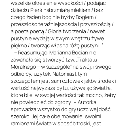
wszelkie określenie wysokości / podając
dziecku Pierś nabrzmiałą mlekiem / bez
czego żaden bóg nie byłby Bogiem /
przeszłość teraźniejszością i przyszłością /
a poeta poetą / Gloria tworzenia / nawet
pustynie wydają w swym wnętrzu żywe
piękno / tworząc własna różę pustyni…”
– Reasumując: Marianna Bocian nie
zawahała się stworzyć tzw. „Traktatu
Moralnego – w szczególe” na swój, i swego
odbiorcy, użytek. Natomiast tym
szczegółem jest sam człowiek jakby środek i
wartość najwyższa bytu, używając światła,
które bije w swojej wartości tak mocno, żeby
nie powiedzieć do zgrozy! – Autorka
sprowadza wszystko do gry uczciwej dość
szeroko. Jej całe obejmowanie, swoimi
ramionami świata w sposób troski, jest