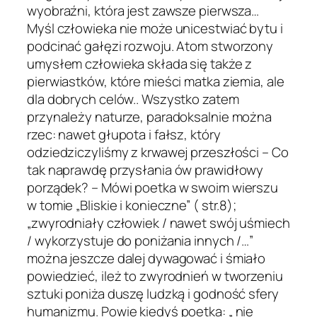
wyobraźni, która jest zawsze pierwsza…
Myśl człowieka nie może unicestwiać bytu i
podcinać gałęzi rozwoju. Atom stworzony
umysłem człowieka składa się także z
pierwiastków, które mieści matka ziemia, ale
dla dobrych celów.. Wszystko zatem
przynależy naturze, paradoksalnie można
rzec: nawet głupota i fałsz, który
odziedziczyliśmy z krwawej przeszłości – Co
tak naprawdę przysłania ów prawidłowy
porządek? – Mówi poetka w swoim wierszu
w tomie „Bliskie i konieczne” ( str.8);
„zwyrodniały człowiek / nawet swój uśmiech
/ wykorzystuje do poniżania innych /…”
można jeszcze dalej dywagować i śmiało
powiedzieć, ileż to zwyrodnień w tworzeniu
sztuki poniża duszę ludzką i godność sfery
humanizmu. Powie kiedyś poetka: „ nie