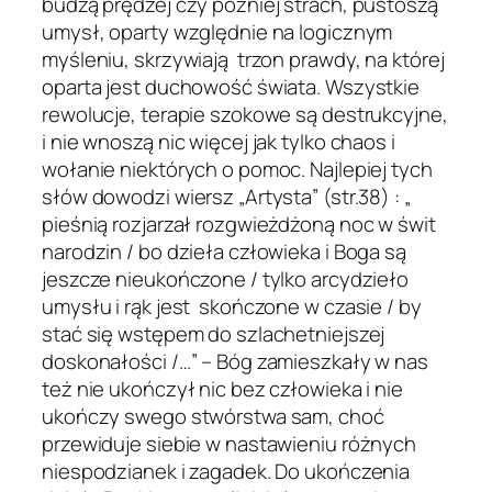
budzą prędzej czy później strach, pustoszą
umysł, oparty względnie na logicznym
myśleniu, skrzywiają trzon prawdy, na której
oparta jest duchowość świata. Wszystkie
rewolucje, terapie szokowe są destrukcyjne,
i nie wnoszą nic więcej jak tylko chaos i
wołanie niektórych o pomoc. Najlepiej tych
słów dowodzi wiersz „Artysta” (str.38) : „
pieśnią rozjarzał rozgwieżdżoną noc w świt
narodzin / bo dzieła człowieka i Boga są
jeszcze nieukończone / tylko arcydzieło
umysłu i rąk jest skończone w czasie / by
stać się wstępem do szlachetniejszej
doskonałości /…” – Bóg zamieszkały w nas
też nie ukończył nic bez człowieka i nie
ukończy swego stwórstwa sam, choć
przewiduje siebie w nastawieniu różnych
niespodzianek i zagadek. Do ukończenia