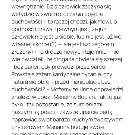
wewnętrznie. Dziś człowiek zaczyna się
wstydzić w swoim otoczeniu pojęcia
duchowości – to raczej chodzi, jak mówi, o
godność i prawa. I pewnym jest, że już
człowiek nie jest u siebie, lub nie jest już we
własnej skórze(?) – ale jest szczegółem
złożonym na drodze nowych tajemnic – nie
wie ów człek, że droga ta otwiera się szerzej
i bez barier, gdy prowadzi przez serce.
Powstaje zatem kardynalne pytanie: czy
natura się obroni przed manipulacją bez
duchowości? – Możemy te i inne odpowiedzi
znaleźć w poezji Marianny Bocian. Tak to już
było i tak pozostanie, że sumieniami
naszymi są poeci, i zawsze uparcie będą
naprawiać świat bardzo kruchym tworzywem
czyli słowem. Marianna buduje swoje
oryginalne pojęcia, prowadząc podmiot w