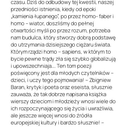
czasu. Dziś do odbudowy tej kwestii, naszej
przedniości istnienia, kiedy od epoki
„kamienia łupanego”, po przez homo- faber i
homo – wiator, doszliśmy do pełnej
otwartości myśli po przez rozum, potrzeba
nam budulca, który stworzy dobrą podstawę
do utrzymania dzisiejszego ciężaru świata.
Którym rządzi homo – sapiens, w którym to
bycie pewne trądy zła się szybko globalizują
i upowszechniaja…. Ten tom poezji
poświęcony jest dla młodych czytelników –
dzieci, i uczy tego pojmowania! – Zbigniew
Baran, krytyk i poeta oraz eseista, słusznie
zauważa, że tak dobrze napisana książka
wierszy dzieciom i młodzieży wnosi wiele do
ich rozpoczynającego się życia i uwrażliwia,
ale jeszcze więcej wnosi do źródła
europejskiej kultury i bardzo słusznie! –