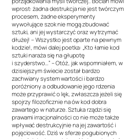
porządkowania myśli twórczej.. Bocian mówi
wprost: żadna destrukcja nie jest twórczym
procesem, żadne eksperymenty
wywołujące szok nie mogą zbudować
sztuki, ani jej wystarczyć oraz wytrzymać
dłużej! – Wszystko jest oparte na pewnym
kodzie!, mówi dalej poetka: „Kto łamie kod
sztuki naraża się na głupotę
i szyderstwo…” – Otóż, jak wspomniałem, w
dzisiejszym świecie został bardzo
zachwiany system wartości i bardzo
poróżniony a odbudowanie jego rdzenia
może przyprawić o lęk, zwłaszcza jeżeli się
spojrzy filozoficznie na ów kod dobra
zawartego w naturze. Sztuka rządzi się
prawami irracjonalności co nie może także
wpływać destrukcyjnie na jej zawartość i
pojęciowość. Dziś w sferze pogubionych