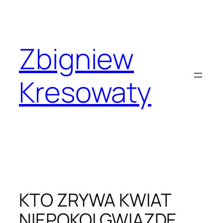
Przejdź
do
treści
Zbigniew
Kresowaty
KTO ZRYWA KWIAT
NIEPOKOI GWIAZDĘ