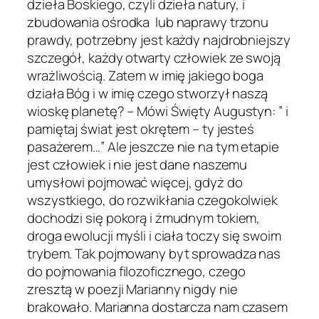
dzieła Boskiego, czyli dzieła natury, i
zbudowania ośrodka lub naprawy trzonu
prawdy, potrzebny jest każdy najdrobniejszy
szczegół, każdy otwarty człowiek ze swoją
wrażliwością. Zatem w imię jakiego boga
działa Bóg i w imię czego stworzył naszą
wioskę planetę? – Mówi Święty Augustyn: ” i
pamiętaj świat jest okrętem – ty jesteś
pasażerem…” Ale jeszcze nie na tym etapie
jest człowiek i nie jest dane naszemu
umysłowi pojmować więcej, gdyż do
wszystkiego, do rozwikłania czegokolwiek
dochodzi się pokorą i żmudnym tokiem,
droga ewolucji myśli i ciała toczy się swoim
trybem. Tak pojmowany byt sprowadza nas
do pojmowania filozoficznego, czego
zresztą w poezji Marianny nigdy nie
brakowało. Marianna dostarcza nam czasem