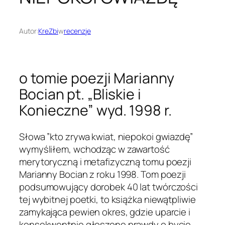
Autor:
KreZbi
w
recenzje
o tomie poezji Marianny
Bocian pt. „Bliskie i
Konieczne” wyd. 1998 r.
Słowa ”kto zrywa kwiat, niepokoi gwiazdę”
wymyśliłem, wchodząc w zawartość
merytoryczną i metafizyczną tomu poezji
Marianny Bocian z roku 1998. Tom poezji
podsumowujący dorobek 40 lat twórczości
tej wybitnej poetki, to książka niewątpliwie
zamykająca pewien okres, gdzie uparcie i
konsekwentnie głoszone prawdy o bycie