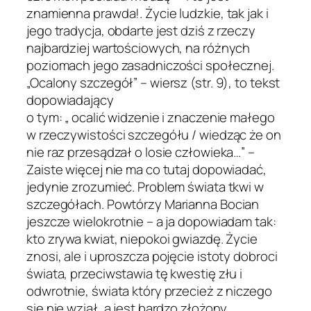
znamienna prawda!. Życie ludzkie, tak jak i
jego tradycja, obdarte jest dziś z rzeczy
najbardziej wartościowych, na różnych
poziomach jego zasadniczości społecznej.
„Ocalony szczegół” – wiersz (str. 9), to tekst
dopowiadający
o tym: „ ocalić widzenie i znaczenie małego
w rzeczywistości szczegółu / wiedząc że on
nie raz przesądzał o losie człowieka…” –
Zaiste więcej nie ma co tutaj dopowiadać,
jedynie zrozumieć. Problem świata tkwi w
szczegółach. Powtórzy Marianna Bocian
jeszcze wielokrotnie – a ja dopowiadam tak:
kto zrywa kwiat, niepokoi gwiazdę. Życie
znosi, ale i uproszcza pojęcie istoty dobroci
świata, przeciwstawia tę kwestię złu i
odwrotnie, świata który przecież z niczego
się nie wziął, a jest bardzo złożony