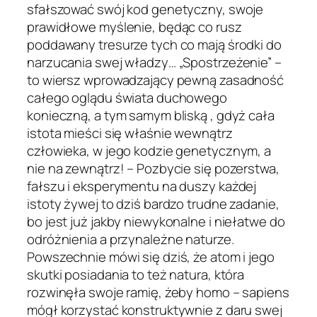
sfałszować swój kod genetyczny, swoje
prawidłowe myślenie, będąc co rusz
poddawany tresurze tych co mają środki do
narzucania swej władzy… „Spostrzeżenie” –
to wiersz wprowadzający pewną zasadność
całego oglądu świata duchowego
konieczną, a tym samym bliską , gdyż cała
istota mieści się właśnie wewnątrz
człowieka, w jego kodzie genetycznym, a
nie na zewnątrz! – Pozbycie się pozerstwa,
fałszu i eksperymentu na duszy każdej
istoty żywej to dziś bardzo trudne zadanie,
bo jest już jakby niewykonalne i niełatwe do
odróżnienia a przynależne naturze.
Powszechnie mówi się dziś, że atom i jego
skutki posiadania to też natura, która
rozwinęła swoje ramię, żeby homo – sapiens
mógł korzystać konstruktywnie z daru swej