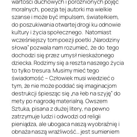
wartości duchowych i poróżnionych pojęć
moralnych, poezja tej autorki ma wielkie
szanse i może być impulsem, światełkiem,
do poszukiwania otwartej drogi ku odnowie
kultury i życia społecznego. Natomiast
wcześniejszy tom poezji poetki „Narodziny
słowa” pozwala nam rozumieć, że do tego
dochodzi się przez umysł nieskażonego
dziecka. Rodzimy się a reszta naszego życia
to tylko tresura. Musimy mieć tego
świadomość – Człowiek musi wiedzieć o
tym, że nie może poddać się imaginacjom
destrukcji śpiesząc się „na łeb na szyję” do
mety po nagrodę materialną. Owszem
Sztuka, pisana z dużej litery, na pewno
zatrzymuje ludzi i odwodzi od religii
pieniądza, ale ubogaca naszą wyobraźnię i
obnaża naszą wrażliwość… jest sumieniem