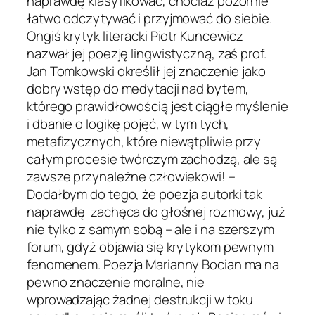
naprawdę klasyfikować, chociaż pozornie
łatwo odczytywać i przyjmować do siebie.
Ongiś krytyk literacki Piotr Kuncewicz
nazwał jej poezję lingwistyczną, zaś prof.
Jan Tomkowski określił jej znaczenie jako
dobry wstęp do medytacji nad bytem,
którego prawidłowością jest ciągłe myślenie
i dbanie o logikę pojęć, w tym tych,
metafizycznych, które niewątpliwie przy
całym procesie twórczym zachodzą, ale są
zawsze przynależne człowiekowi! –
Dodałbym do tego, że poezja autorki tak
naprawdę zachęca do głośnej rozmowy, już
nie tylko z samym sobą – ale i na szerszym
forum, gdyż objawia się krytykom pewnym
fenomenem. Poezja Marianny Bocian ma na
pewno znaczenie moralne, nie
wprowadzając żadnej destrukcji w toku