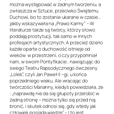
można występować w żadnym tworzeniu, a
zwłaszcza w Sztuce, przeciwko Świętemu
Duchowi, bo to zostanie ukarane w czasie…
jakby wskazywała na „Prawo Karmy” – W
literaturze także są twórcy, którzy słowo
poddają prostytucji, tak samo w innych
profesjach artystycznych. A przecież dzieło
każde oparte o duchowość istnieje od
wieków w przestrzeni, o czy przypomniał
nam, w swoim Pontyfikacie , nawiązując do
swego Teatru Rapsodycznego ówczesny
„Lolek”, czyli Jan Paweł II –gi, u końca
poprzedniego wieku. Ale wracając do
twórczości Marianny, kiedyś powiedziała, że
: „naprawdę nie da się głupoty przerobić w
żadną stronę – można tylko się przed nią
bronić, i skutek odnosi się, gdy wtedy jak
człowiek posiada wiedzę” – I to jest