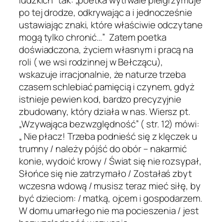
po tej drodze, odkrywając a i jednocześnie
ustawiając znaki, które właściwie odczytane
mogą tylko chronić…” Zatem poetka
doświadczona, życiem własnym i pracą na
roli ( we wsi rodzinnej w Bełczącu),
wskazuje irracjonalnie, że naturze trzeba
czasem schlebiać pamięcią i czynem, gdyż
istnieje pewien kod, bardzo precyzyjnie
zbudowany, który działa w nas. Wiersz pt.
„Wzywająca bezwzględność” ( str. 12) mówi:
„ Nie płacz! Trzeba podnieść się z klęczek u
trumny / należy pójść do obór – nakarmić
konie, wydoić krowy / Świat się nie rozsypał,
Słońce się nie zatrzymało / Zostałaś zbyt
wczesna wdową / musisz teraz mieć siłę, by
być dzieciom: / matką, ojcem i gospodarzem.
W domu umarłego nie ma pocieszenia / jest