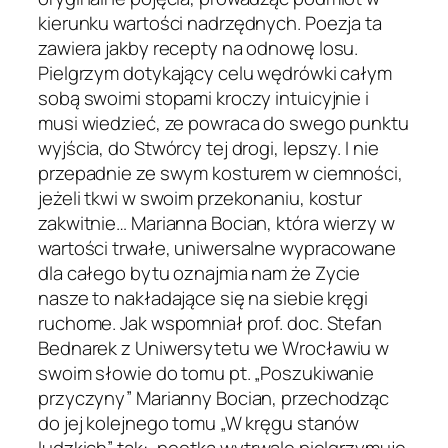
kierunku wartości nadrzędnych. Poezja ta
zawiera jakby recepty na odnowę losu.
Pielgrzym dotykający celu wędrówki całym
sobą swoimi stopami kroczy intuicyjnie i
musi wiedzieć, ze powraca do swego punktu
wyjścia, do Stwórcy tej drogi, lepszy. I nie
przepadnie ze swym kosturem w ciemności,
jeżeli tkwi w swoim przekonaniu, kostur
zakwitnie… Marianna Bocian, która wierzy w
wartości trwałe, uniwersalne wypracowane
dla całego bytu oznajmia nam że Zycie
nasze to nakładające się na siebie kręgi
ruchome. Jak wspomniał prof. doc. Stefan
Bednarek z Uniwersytetu we Wrocławiu w
swoim słowie do tomu pt. „Poszukiwanie
przyczyny” Marianny Bocian, przechodząc
do jej kolejnego tomu „W kręgu stanów
ludzkich” tak: „poetka wytrwale pielgrzymuje