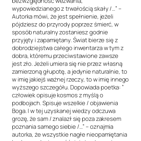
bezwzględność wezwania,
wypowiedzianego z trwałością skały /…” –
Autorka mówi, że jest spełnienie, jeżeli
pójdziesz do przyrody poprzez śmierć, w
sposób naturalny zostaniesz godnie
przyjęty i zapamiętany. Świat bierze się z
dobrodziejstwa całego inwentarza w tym z
dobra, któremu przeciwstawione zawsze
jest zło. Jeżeli umiera się nie przez własną
zamierzoną głupotę, a jedynie naturalnie, to
w imię jakiejś ważnej rzeczy, to w imię innego
wyższego szczegółu. Dopowiada poetka: ”
człowiek opisuje kosmos z myślą o
podbojach. Spisuje wszelkie / objawienia
Boga. I w tej uzyskanej wiedzy odczuwa
grozę, że sam / znalazł się poza zakresem
poznania samego siebie /…” – oznajmia
autorka, że wszystkie nagłe nieopamiętania