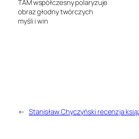
TAM współczesny polaryzuje
obraz głodny twórczych
myśli i win
←
Stanisław Chyczyński recenzja ksi