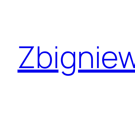
Przejdź
do
treści
Zbignie