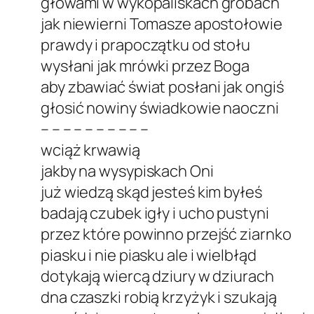
głowami w wykopaliskach grobach
jak niewierni Tomasze apostołowie
prawdy i prapoczątku od stołu
wysłani jak mrówki przez Boga
aby zbawiać świat posłani jak ongiś
głosić nowiny świadkowie naoczni
– – – – – – – – – –
wciąż krwawią
jakby na wysypiskach Oni
już wiedzą skąd jesteś kim byłeś
badają czubek igły i ucho pustyni
przez które powinno przejść ziarnko
piasku i nie piasku ale i wielbłąd
dotykają wiercą dziury w dziurach
dna czaszki robią krzyżyk i szukają