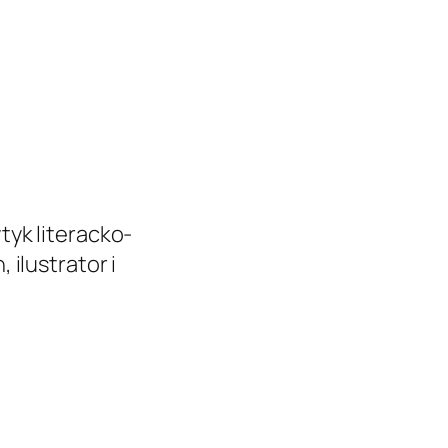
ytyk literacko-
 ilustrator i