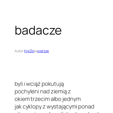
badacze
Autor:
KreZbi
w
wiersze
byli i wciąż pokutują
pochyleni nad ziemią z
okiem trzecim albo jednym
jak cyklopy z wystającymi ponad