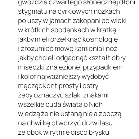
gwoździa czwartego słonecznej dłoni
stygmatu na cyrklowych nóżkach
po uszy w jamach zakopani po wieki
w krótkich spodenkach w kratkę
jakby mieli przełknąć kosmologię
i zrozumieć mowę kamienia i nóż
jakby chcieli odgadnąć kształt obły
miseczki znalezionej przypadkiem
i kolor najważniejszy wydobyć
męcząc kont prosty i ostry
żeby oznaczyć szlaki znakami
wszelkie cuda świata o Nich
wiedzą że nie ustaną nie a zboczą
na chwilkę otworzyć drzwi lasu
że obok w rytmie disco błysku