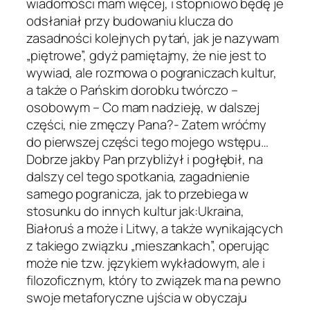
wiadomości mam więcej, i stopniowo będę je
odsłaniał przy budowaniu klucza do
zasadności kolejnych pytań, jak je nazywam
„piętrowe”, gdyż pamiętajmy, że nie jest to
wywiad, ale rozmowa o pograniczach kultur,
a także o Pańskim dorobku twórczo –
osobowym – Co mam nadzieję, w dalszej
części, nie zmęczy Pana?- Zatem wróćmy
do pierwszej części tego mojego wstępu…
Dobrze jakby Pan przybliżył i pogłębił, na
dalszy cel tego spotkania, zagadnienie
samego pogranicza, jak to przebiega w
stosunku do innych kultur jak:Ukraina,
Białoruś a może i Litwy, a także wynikających
z takiego związku „mieszankach”, operując
może nie tzw. językiem wykładowym, ale i
filozoficznym, który to związek ma na pewno
swoje metaforyczne ujścia w obyczaju