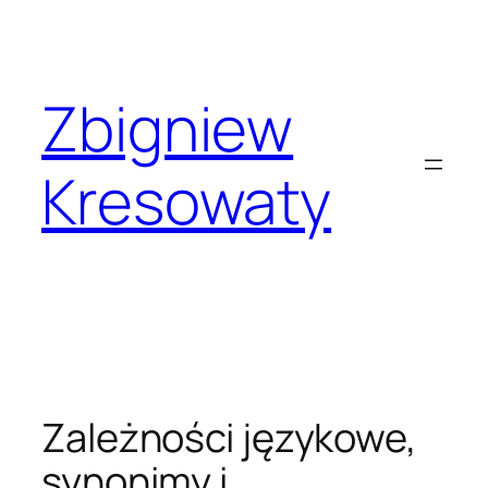
Przejdź
do
treści
Zbigniew
Kresowaty
Zależności językowe,
synonimy i