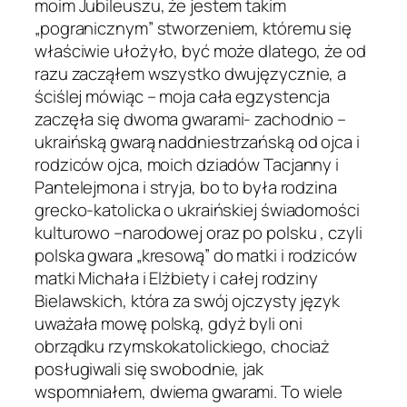
moim Jubileuszu, że jestem takim
„pogranicznym” stworzeniem, któremu się
właściwie ułożyło, być może dlatego, że od
razu zacząłem wszystko dwujęzycznie, a
ściślej mówiąc – moja cała egzystencja
zaczęła się dwoma gwarami- zachodnio –
ukraińską gwarą naddniestrzańską od ojca i
rodziców ojca, moich dziadów Tacjanny i
Pantelejmona i stryja, bo to była rodzina
grecko-katolicka o ukraińskiej świadomości
kulturowo –narodowej oraz po polsku , czyli
polska gwara „kresową” do matki i rodziców
matki Michała i Elżbiety i całej rodziny
Bielawskich, która za swój ojczysty język
uważała mowę polską, gdyż byli oni
obrządku rzymskokatolickiego, chociaż
posługiwali się swobodnie, jak
wspomniałem, dwiema gwarami. To wiele