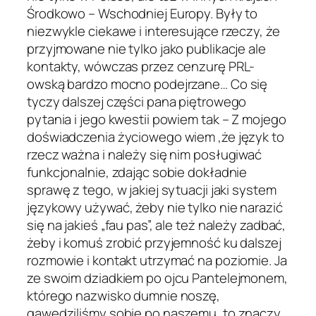
Środkowo – Wschodniej Europy. Były to
niezwykle ciekawe i interesujące rzeczy, że
przyjmowane nie tylko jako publikacje ale
kontakty, wówczas przez cenzurę PRL-
owską bardzo mocno podejrzane… Co się
tyczy dalszej części pana piętrowego
pytania i jego kwestii powiem tak – Z mojego
doświadczenia życiowego wiem ,że język to
rzecz ważna i należy się nim posługiwać
funkcjonalnie, zdając sobie dokładnie
sprawę z tego, w jakiej sytuacji jaki system
językowy używać, żeby nie tylko nie narazić
się na jakieś „fau pas”, ale też należy zadbać,
żeby i komuś zrobić przyjemność ku dalszej
rozmowie i kontakt utrzymać na poziomie. Ja
ze swoim dziadkiem po ojcu Pantelejmonem,
którego nazwisko dumnie noszę,
gawędziliśmy sobie po naszemu, to znaczy