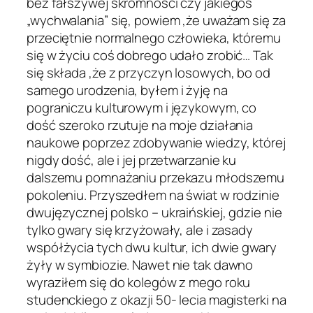
bez fałszywej skromności czy jakiegoś
„wychwalania” się, powiem ,że uważam się za
przeciętnie normalnego człowieka, któremu
się w życiu coś dobrego udało zrobić… Tak
się składa ,że z przyczyn losowych, bo od
samego urodzenia, byłem i żyję na
pograniczu kulturowym i językowym, co
dość szeroko rzutuje na moje działania
naukowe poprzez zdobywanie wiedzy, której
nigdy dość, ale i jej przetwarzanie ku
dalszemu pomnażaniu przekazu młodszemu
pokoleniu. Przyszedłem na świat w rodzinie
dwujęzycznej polsko – ukraińskiej, gdzie nie
tylko gwary się krzyżowały, ale i zasady
współżycia tych dwu kultur, ich dwie gwary
żyły w symbiozie. Nawet nie tak dawno
wyraziłem się do kolegów z mego roku
studenckiego z okazji 50- lecia magisterki na