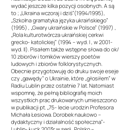
wydać jeszcze kilka pozycji osobnych. A są
to ; „Ukraina wczoraj i dziś”(1994/1995),
„Szkolna gramatyka języka ukraińskiego”
(1995) , „Gwary ukraińskie w Polsce” (1997) ,
„Rola kulturotwórcza ukraińskiej cerkwi
grecko- katolickiej” (1994 – wyd. I , w 2001-
wyd. II). Pisałem także wstępne słowa do ok/
10 zbiorów i tomików wierszy poetów
ludowych i zbiorów folklorystycznych.
Obecnie przygotowuję do druku swoje eseje
czy „gawędy” o Ukrainie, które „głosiłem” w
Radiu Lublin przez ostatnie 7 lat. Natomiast
wspomnę, że pełną bibliografię moich
wszystkich prac drukowanych umieszczono
w publikacji pt. „75- lecie urodzin Profesora
Michała Łesiowa. Dorobek naukowo –
dydaktyczny i działalność społeczna”-
Lublin- Łuck 2003r w serii „Polsko –