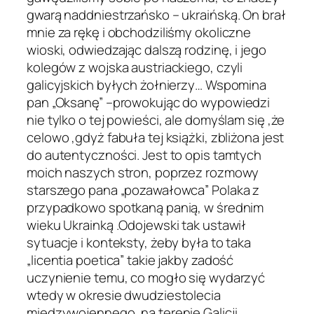
gwarą naddniestrzańsko – ukraińską. On brał
mnie za rękę i obchodziliśmy okoliczne
wioski, odwiedzając dalszą rodzinę, i jego
kolegów z wojska austriackiego, czyli
galicyjskich byłych żołnierzy… Wspomina
pan „Oksanę” –prowokując do wypowiedzi
nie tylko o tej powieści, ale domyślam się ,że
celowo ,gdyż fabuła tej książki, zbliżona jest
do autentyczności. Jest to opis tamtych
moich naszych stron, poprzez rozmowy
starszego pana „pozawałowca” Polaka z
przypadkowo spotkaną panią, w średnim
wieku Ukrainką .Odojewski tak ustawił
sytuacje i konteksty, żeby była to taka
„licentia poetica” takie jakby zadość
uczynienie temu, co mogło się wydarzyć
wtedy w okresie dwudziestolecia
międzywojennego, na terenie Galicji