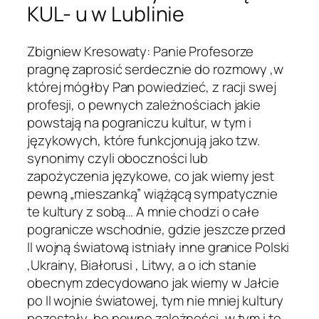
KUL- u w Lublinie
Zbigniew Kresowaty: Panie Profesorze
pragnę zaprosić serdecznie do rozmowy ,w
której mógłby Pan powiedzieć, z racji swej
profesji, o pewnych zależnościach jakie
powstają na pograniczu kultur, w tym i
językowych, które funkcjonują jako tzw.
synonimy czyli oboczności lub
zapożyczenia językowe, co jak wiemy jest
pewną „mieszanką” wiążącą sympatycznie
te kultury z sobą… A mnie chodzi o całe
pogranicze wschodnie, gdzie jeszcze przed
II wojną światową istniały inne granice Polski
,Ukrainy, Białorusi , Litwy, a o ich stanie
obecnym zdecydowano jak wiemy w Jałcie
po II wojnie światowej, tym nie mniej kultury
pozostały, bo pewne zależności, w tym i te