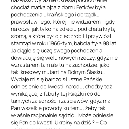
chociaż matka ojca z domu Fetków była
pochodzenia ukraińskiego i obrządku
prawosławnego, której nie widziałem nigdy
na oczy, jak tylko na zdjęciu pod chatą krytą
słomą, a które był ojciec zrobił i przywiózł
stamtąd w roku 1966-tym, babcia żyła 98 lat.
Ja ciągle się uczę swego pochodzenia i
dowiaduję się wielu nowych rzeczy, gdyż nie
wzrastałem tam ale tu na zachodzie, jako
taki kresowy mutant na Dolnym Śląsku…
Wydaje mi się bardzo słuszne Pańskie
odniesienie do kwestii narodu, choćby też
wynikającej z fabuły tej książki i co do
tamtych zależności i zaśpiewów, gdyż ma
Pan wszelkie powody ku temu, żeby tak
właśnie racjonalnie sądzić… Może odniesie
się Pan do kwestii Ukrainy na dziś ? – Co