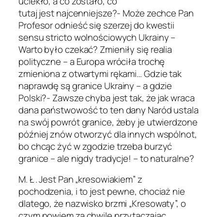
uciekło, a co zostało, co
tutaj jest najcenniejsze?- Może zechce Pan
Profesor odnieść się szerzej do kwestii
sensu stricto wolnościowych Ukrainy –
Warto było czekać? Zmieniły się realia
polityczne – a Europa wróciła trochę
zmieniona z otwartymi rękami… Gdzie tak
naprawdę są granice Ukrainy – a gdzie
Polski?- Zawsze chyba jest tak, że jak wraca
dana państwowość to ten dany Naród ustala
na swój powrót granice, żeby je utwierdzone
później znów otworzyć dla innych wspólnot,
bo chcąc żyć w zgodzie trzeba burzyć
granice – ale nigdy tradycje! – to naturalne?
M. Ł . Jest Pan „kresowiakiem” z
pochodzenia, i to jest pewne, chociaż nie
dlatego, że nazwisko brzmi „Kresowaty”, o
czym powiem za chwilę przytaczając