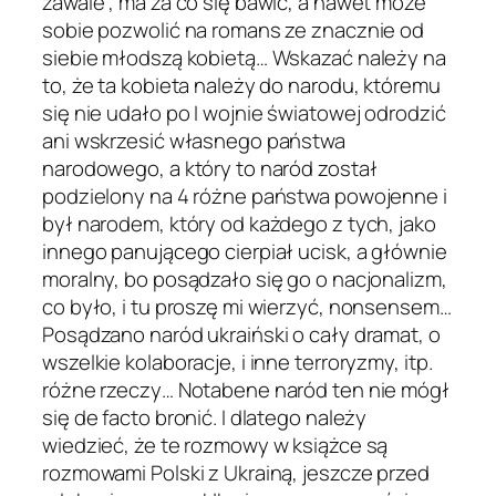
zawale , ma za co się bawić, a nawet może
sobie pozwolić na romans ze znacznie od
siebie młodszą kobietą… Wskazać należy na
to, że ta kobieta należy do narodu, któremu
się nie udało po I wojnie światowej odrodzić
ani wskrzesić własnego państwa
narodowego, a który to naród został
podzielony na 4 różne państwa powojenne i
był narodem, który od każdego z tych, jako
innego panującego cierpiał ucisk, a głównie
moralny, bo posądzało się go o nacjonalizm,
co było, i tu proszę mi wierzyć, nonsensem…
Posądzano naród ukraiński o cały dramat, o
wszelkie kolaboracje, i inne terroryzmy, itp.
różne rzeczy… Notabene naród ten nie mógł
się de facto bronić. I dlatego należy
wiedzieć, że te rozmowy w książce są
rozmowami Polski z Ukrainą, jeszcze przed