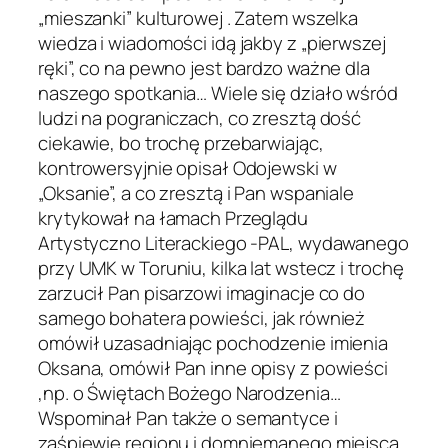
„mieszanki” kulturowej . Zatem wszelka
wiedza i wiadomości idą jakby z „pierwszej
ręki”, co na pewno jest bardzo ważne dla
naszego spotkania… Wiele się działo wśród
ludzi na pograniczach, co zresztą dość
ciekawie, bo trochę przebarwiając,
kontrowersyjnie opisał Odojewski w
„Oksanie”, a co zresztą i Pan wspaniale
krytykował na łamach Przeglądu
Artystyczno Literackiego -PAL, wydawanego
przy UMK w Toruniu, kilka lat wstecz i trochę
zarzucił Pan pisarzowi imaginacje co do
samego bohatera powieści, jak również
omówił uzasadniając pochodzenie imienia
Oksana, omówił Pan inne opisy z powieści
,np. o Świętach Bożego Narodzenia…
Wspominał Pan także o semantyce i
zaśpiewie regionu i domniemanego miejsca