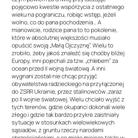
pojęciowo kwestie współżycia z ostatniego
wieku na pograniczu, robiąc wstęp, jeżeli
wolno, co do pana pochodzenia… A
mianowicie, rodzice pana to to pokolenie,
które w absolutnej większości musiało
opuścić swoją „Małą Ojczyznę”. Wielu to
zrobiło, żeby jakoś znaleźć się choćby bliżej
Europy, inni pojechali za tzw. „chlebem” za
ocean przed II wojną światową .A inni
wygnani zostali nie chcąc przyjąć
obywatelstwa radzieckiego na przyłączonej
do ZSRR Ukrainie, przez stalinowców ,zaraz
po II wojnie światowej. Wielu chciało wyjść z
tych terenów, gdzie okupanci dokonali wiele
złego i gdzie tak bardzo przykre zaistniały
sytuacje w stosunkach wielowiekowych
sąsiadów, z gruntu rzeczy narodami
chrześcijańskimi, a co miało miejsce także w