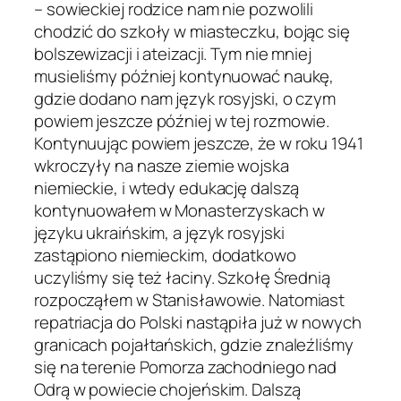
– sowieckiej rodzice nam nie pozwolili
chodzić do szkoły w miasteczku, bojąc się
bolszewizacji i ateizacji. Tym nie mniej
musieliśmy później kontynuować naukę,
gdzie dodano nam język rosyjski, o czym
powiem jeszcze później w tej rozmowie.
Kontynuując powiem jeszcze, że w roku 1941
wkroczyły na nasze ziemie wojska
niemieckie, i wtedy edukację dalszą
kontynuowałem w Monasterzyskach w
języku ukraińskim, a język rosyjski
zastąpiono niemieckim, dodatkowo
uczyliśmy się też łaciny. Szkołę Średnią
rozpocząłem w Stanisławowie. Natomiast
repatriacja do Polski nastąpiła już w nowych
granicach pojałtańskich, gdzie znaleźliśmy
się na terenie Pomorza zachodniego nad
Odrą w powiecie chojeńskim. Dalszą