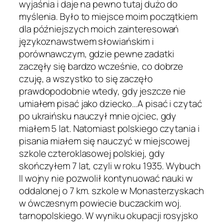
wyjaśnia i daje na pewno tutaj dużo do
myślenia. Było to miejsce moim początkiem
dla późniejszych moich zainteresowań
językoznawstwem słowiańskim i
porównawczym, gdzie pewne zadatki
zaczęły się bardzo wcześnie, co dobrze
czuję, a wszystko to się zaczęło
prawdopodobnie wtedy, gdy jeszcze nie
umiałem pisać jako dziecko…A pisać i czytać
po ukraińsku nauczył mnie ojciec, gdy
miałem 5 lat. Natomiast polskiego czytania i
pisania miałem się nauczyć w miejscowej
szkole czteroklasowej polskiej, gdy
skończyłem 7 lat, czyli w roku 1935. Wybuch
II wojny nie pozwolił kontynuować nauki w
oddalonej o 7 km. szkole w Monasterzyskach
w ówczesnym powiecie buczackim woj.
tarnopolskiego. W wyniku okupacji rosyjsko