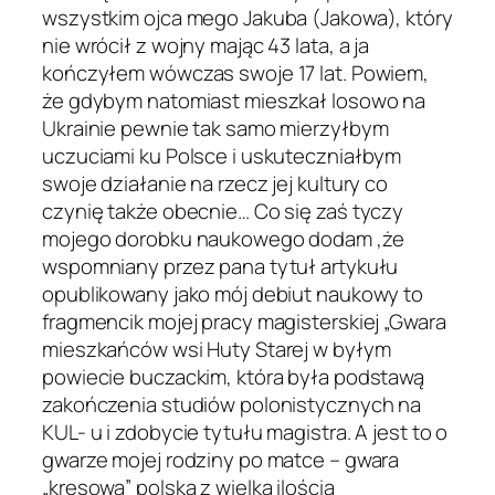
wszystkim ojca mego Jakuba (Jakowa), który
nie wrócił z wojny mając 43 lata, a ja
kończyłem wówczas swoje 17 lat. Powiem,
że gdybym natomiast mieszkał losowo na
Ukrainie pewnie tak samo mierzyłbym
uczuciami ku Polsce i uskuteczniałbym
swoje działanie na rzecz jej kultury co
czynię także obecnie… Co się zaś tyczy
mojego dorobku naukowego dodam ,że
wspomniany przez pana tytuł artykułu
opublikowany jako mój debiut naukowy to
fragmencik mojej pracy magisterskiej „Gwara
mieszkańców wsi Huty Starej w byłym
powiecie buczackim, która była podstawą
zakończenia studiów polonistycznych na
KUL- u i zdobycie tytułu magistra. A jest to o
gwarze mojej rodziny po matce – gwara
„kresowa” polska z wielką ilością