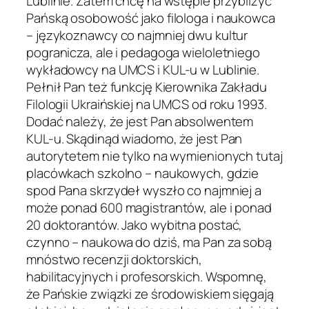
Lublinie. Zatem chcę na wstępie przybliżyć
Pańską osobowość jako filologa i naukowca
– językoznawcy co najmniej dwu kultur
pogranicza, ale i pedagoga wieloletniego
wykładowcy na UMCS i KUL-u w Lublinie.
Pełnił Pan też funkcję Kierownika Zakładu
Filologii Ukraińskiej na UMCS od roku 1993.
Dodać należy, że jest Pan absolwentem
KUL-u. Skądinąd wiadomo, że jest Pan
autorytetem nie tylko na wymienionych tutaj
placówkach szkolno – naukowych, gdzie
spod Pana skrzydeł wyszło co najmniej a
może ponad 600 magistrantów, ale i ponad
20 doktorantów. Jako wybitna postać,
czynno – naukowa do dziś, ma Pan za sobą
mnóstwo recenzji doktorskich,
habilitacyjnych i profesorskich. Wspomnę,
że Pańskie związki ze środowiskiem sięgają