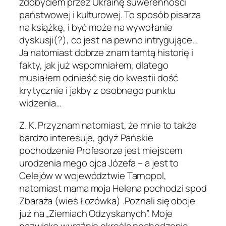
zdobyciem przez Ukrainę suwerenności
państwowej i kulturowej. To sposób pisarza
na książkę, i być może na wywołanie
dyskusji(?), co jest na pewno intrygujące…
Ja natomiast dobrze znam tamtą historię i
fakty, jak już wspomniałem, dlatego
musiałem odnieść się do kwestii dość
krytycznie i jakby z osobnego punktu
widzenia…
Z. K. Przyznam natomiast, że mnie to także
bardzo interesuje, gdyż Pańskie
pochodzenie Profesorze jest miejscem
urodzenia mego ojca Józefa – a jest to
Celejów w województwie Tarnopol,
natomiast mama moja Helena pochodzi spod
Zbaraża (wieś Łozówka) .Poznali się oboje
już na „Ziemiach Odzyskanych”. Moje
nazwisko wyraźnie określa pochodzenie,