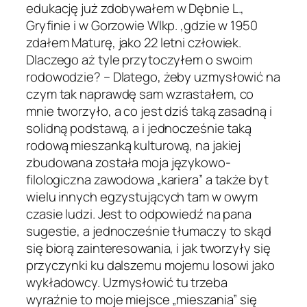
edukację już zdobywałem w Dębnie L.,
Gryfinie i w Gorzowie Wlkp. ,gdzie w 1950
zdałem Maturę, jako 22 letni człowiek.
Dlaczego aż tyle przytoczyłem o swoim
rodowodzie? – Dlatego, żeby uzmysłowić na
czym tak naprawdę sam wzrastałem, co
mnie tworzyło, a co jest dziś taką zasadną i
solidną podstawą, a i jednocześnie taką
rodową mieszanką kulturową, na jakiej
zbudowana została moja językowo-
filologiczna zawodowa „kariera” a także byt
wielu innych egzystujących tam w owym
czasie ludzi. Jest to odpowiedź na pana
sugestie, a jednocześnie tłumaczy to skąd
się biorą zainteresowania, i jak tworzyły się
przyczynki ku dalszemu mojemu losowi jako
wykładowcy. Uzmysłowić tu trzeba
wyraźnie to moje miejsce „mieszania” się