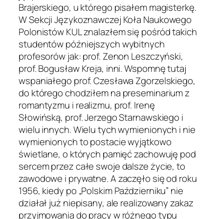
Brajerskiego, u którego pisałem magisterkę.
W Sekcji Językoznawczej Koła Naukowego
Polonistów KUL znalazłem się pośród takich
studentów późniejszych wybitnych
profesorów jak: prof. Zenon Leszczyński,
prof. Bogusław Kreja, inni. Wspomnę tutaj
wspaniałego prof. Czesława Zgorzelskiego,
do którego chodziłem na preseminarium z
romantyzmu i realizmu, prof. Irenę
Słowińską, prof. Jerzego Starnawskiego i
wielu innych. Wielu tych wymienionych i nie
wymienionych to postacie wyjątkowo
świetlane, o których pamięć zachowuję pod
sercem przez całe swoje dalsze życie, to
zawodowe i prywatne. A zaczęło się od roku
1956, kiedy po „Polskim Październiku” nie
działał już niepisany, ale realizowany zakaz
przyjmowania do pracy w różnego typu