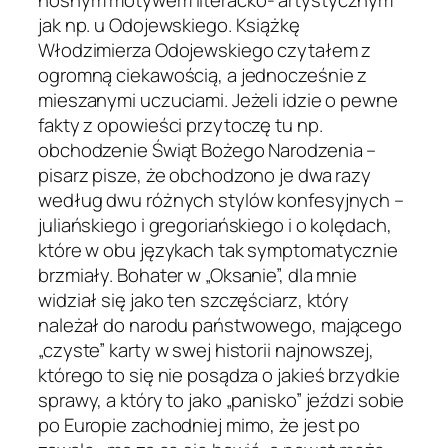
nośnym motywem literacko- artystycznym
jak np. u Odojewskiego. Książkę
Włodzimierza Odojewskiego czytałem z
ogromną ciekawością, a jednocześnie z
mieszanymi uczuciami. Jeżeli idzie o pewne
fakty z opowieści przytoczę tu np.
obchodzenie Świąt Bożego Narodzenia –
pisarz pisze, że obchodzono je dwa razy
według dwu różnych stylów konfesyjnych –
juliańskiego i gregoriańskiego i o kolędach,
które w obu językach tak symptomatycznie
brzmiały. Bohater w „Oksanie”, dla mnie
widział się jako ten szczęściarz, który
należał do narodu państwowego, mającego
„czyste” karty w swej historii najnowszej,
którego to się nie posądza o jakieś brzydkie
sprawy, a który to jako „panisko” jeździ sobie
po Europie zachodniej mimo, że jest po