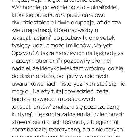
Wschodniej po wojnie polsko – ukraińskiej,
która się przedłużała przez całe owo
dwudziestolecie i dwie okupacje, aż do tzw.
wielu repatriacji, które nazwałbym
„ekspatriacjami”, bo pozbawiły one setek
tysięcy ludzi, a może i milionów „Małych
Ojczyzn”. A także naraziły ich na tęsknoty za
„naszymi stronami” i pozbawiły płonnej
nadziei, że kiedykolwiek tam wrócimy, co się
do dziś nie stało, bo i przy wiadomych
uwarunkowaniach historycznych stać się nie
mogło… Należy tutaj powiedzieć, że ta
bardziej oświecona część owych
„ekspatriantów” znalazła się poza „żelazną
kurtyną”, i tęsknota za krajem lat dziecinnych
stawała się dla nich tęsknotą z biegiem lat
coraz bardziej teoretyczną, a dla niektórych