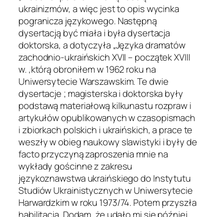
ukrainizmów, a więc jest to opis wycinka
pogranicza językowego. Następną
dysertacją być miała i była dysertacja
doktorska, a dotyczyła „Języka dramatów
zachodnio-ukraińskich XVII – początek XVIII
w. ,którą obroniłem w 1962 roku na
Uniwersytecie Warszawskim. Te dwie
dysertacje ; magisterska i doktorska były
podstawą materiałową kilkunastu rozpraw i
artykułów opublikowanych w czasopismach
i zbiorkach polskich i ukraińskich, a prace te
weszły w obieg naukowy slawistyki i były de
facto przyczyną zaproszenia mnie na
wykłady gościnne z zakresu
językoznawstwa ukraińskiego do Instytutu
Studiów Ukrainistycznych w Uniwersytecie
Harwardzkim w roku 1973/74. Potem przyszła
habilitacja. Dodam, że udało mi się później