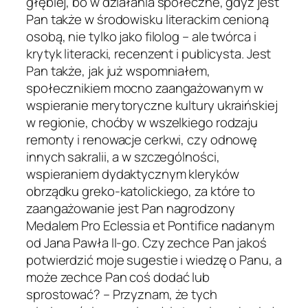
głębiej, bo w działania społeczne, gdyż jest
Pan także w środowisku literackim cenioną
osobą, nie tylko jako filolog – ale twórca i
krytyk literacki, recenzent i publicysta. Jest
Pan także, jak już wspomniałem,
społecznikiem mocno zaangażowanym w
wspieranie merytoryczne kultury ukraińskiej
w regionie, choćby w wszelkiego rodzaju
remonty i renowacje cerkwi, czy odnowę
innych sakralii, a w szczególności,
wspieraniem dydaktycznym kleryków
obrządku greko-katolickiego, za które to
zaangażowanie jest Pan nagrodzony
Medalem Pro Eclessia et Pontifice nadanym
od Jana Pawła II-go. Czy zechce Pan jakoś
potwierdzić moje sugestie i wiedzę o Panu, a
może zechce Pan coś dodać lub
sprostować? – Przyznam, że tych