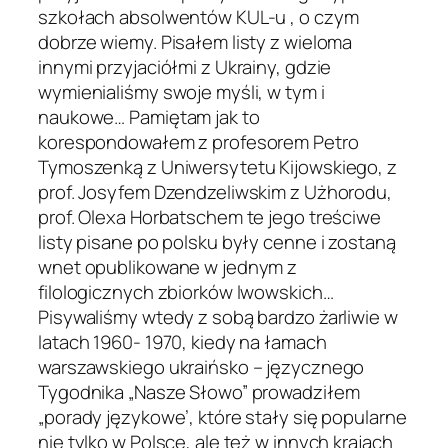
szkołach absolwentów KUL-u , o czym
dobrze wiemy. Pisałem listy z wieloma
innymi przyjaciółmi z Ukrainy, gdzie
wymienialiśmy swoje myśli, w tym i
naukowe… Pamiętam jak to
korespondowałem z profesorem Petro
Tymoszenką z Uniwersytetu Kijowskiego, z
prof. Josyfem Dzendzeliwskim z Użhorodu,
prof. Olexa Horbatschem te jego treściwe
listy pisane po polsku były cenne i zostaną
wnet opublikowane w jednym z
filologicznych zbiorków lwowskich…
Pisywaliśmy wtedy z sobą bardzo żarliwie w
latach 1960- 1970, kiedy na łamach
warszawskiego ukraińsko – języcznego
Tygodnika „Nasze Słowo” prowadziłem
„porady językowe’, które stały się popularne
nie tylko w Polsce, ale też w innych krajach