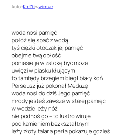
Autor:
KreZbi
w
wiersze
woda nosi pamięć
połóż się spać z wodą
tyś ciężki otoczak jej pamięć
obejmie twą obłość
poniesie ja w zatokę być może
uwięzi w piasku kłującym
to tamtędy brzegiem biegł biały koń
Perseusz już pokonał Meduzę
woda nosi do dziś Jego pamięć
młody jesteś zawsze w starej pamięci
w wodzie leży nóż
nie podnoś go – to lustro wiruje
pod kamieniem bezkształtnym
leży złoty talar a perła pokazuje gdzieś