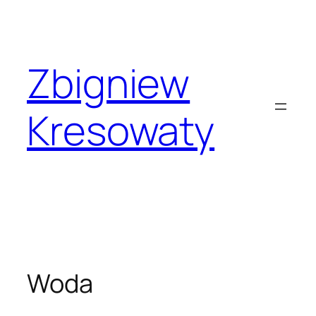
Przejdź
do
treści
Zbigniew
Kresowaty
Woda