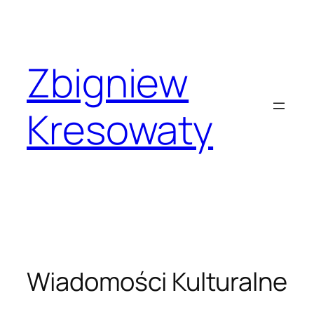
Przejdź
do
treści
Zbigniew
Kresowaty
Wiadomości Kulturalne