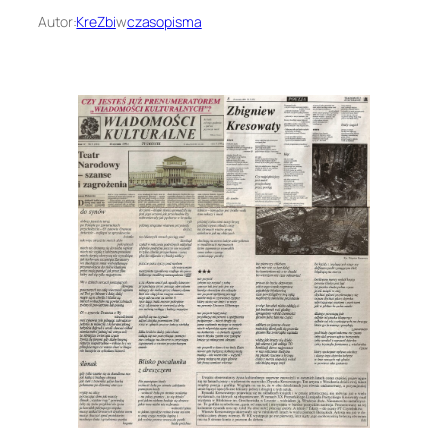
Autor:
KreZbi
w
czasopisma