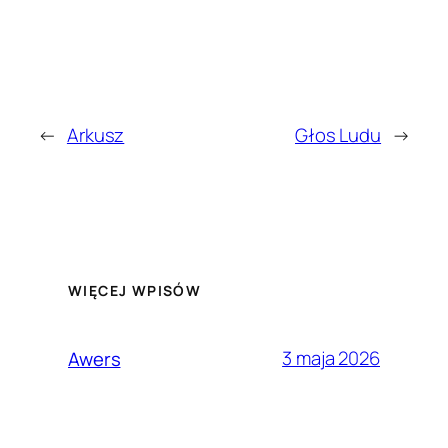
←
Arkusz
Głos Ludu
→
WIĘCEJ WPISÓW
3 maja 2026
Awers