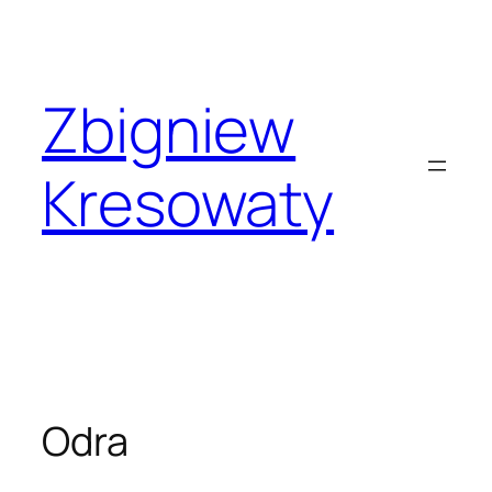
Przejdź
do
treści
Zbigniew
Kresowaty
Odra