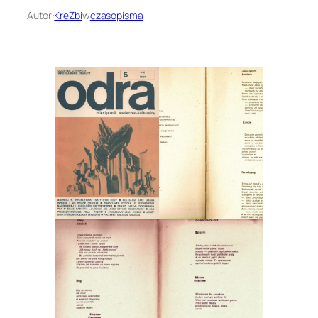
Autor:
KreZbi
w
czasopisma