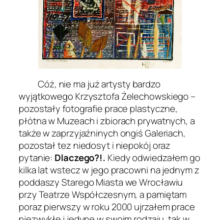
Cóż, nie ma już artysty bardzo
wyjątkowego Krzysztofa Żelechowskiego –
pozostały fotografie prace plastyczne,
płótna w Muzeach i zbiorach prywatnych, a
także w zaprzyjaźninych ongiś Galeriach,
pozostał tez niedosyt i niepokój oraz
pytanie:
Dlaczego?!.
Kiedy odwiedzałem go
kilka lat wstecz w jego pracowni na jednym z
poddaszy Starego Miasta we Wrocławiu
przy Teatrze Współczesnym, a pamiętam
poraz pierwszy w roku 2000 ujrzałem prace
niezwykłe i jedyne w swoim rodzaju, tak w