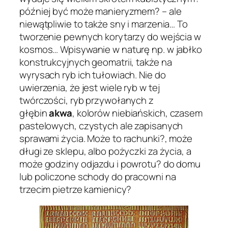
później być może manieryzmem? – ale
niewątpliwie to także sny i marzenia… To
tworzenie pewnych korytarzy do wejścia w
kosmos… Wpisywanie w naturę np. w jabłko
konstrukcyjnych geomatrii, także na
wyrysach ryb ich tułowiach. Nie do
uwierzenia, że jest wiele ryb w tej
twórczości, ryb przywołanych z
głębin
akwa
, kolorów niebiańskich, czasem
pastelowych, czystych ale zapisanych
sprawami życia. Może to rachunki?, może
długi ze sklepu, albo pożyczki za życia, a
może godziny odjazdu i powrotu? do domu
lub policzone schody do pracowni na
trzecim pietrze kamienicy?