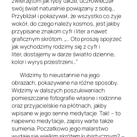
zwierzętom jak ryby także, uczłowieczał
swój świat naturalnie powiązany z sobą…
Przybliżał i pokazywał, że wszystko co żyje
wokół, do czego należy kosmos, jest jakby
przypisane znakom cyfr i liter a nawet
graficznym skrótom.
„… Oto proszę spojrzeć
jak wychodzimy rodzimy się z cyfr i
liter,
dostajemy w darze światło dzienne,
kolor i wyrys przestrzeni…”
Widzimy to nieustannie na jego
obrazach, pokazywane na różne sposoby.
Widzimy w dalszych poszukiwaniach
pomieszczane fotografie własne i rodzinne
oraz przyjacielskie na płótnach, jakby
wpisane w jego senne medytacje. Tak! – to
napewno medytacje, zapisy warte także
sumienia. Poczatkowo jego malarstwo
wydaje się wielkim skrótem kubistycznym? –