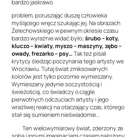
bardzo jaskrawo
problem, poruszając duszę człowieka
myślącego wręcz szukając jej. Na obrazach
Żelechowskiego w pewnym okresie czasu
bardzo wyraźnie widać było;
śrubo – koty,
kluczo – kwiaty, myszo – maszyny, zębo –
owady, frezarko – psy…
Tak też pisali
krytycy śledząc poczynania tego artysty we
Wrocławiu. Tutaj świat zmiksowanych
kolorów jest tylko pozornie wymieszany.
Wymieszany jedynie soczystością i
świeżością, co świadczy o ciągle
pierwotnych odczuciach artysty i jego
wrażliwej reakcji na otaczający czas, którego
stał się sumieniem nieświadomie…
Ten wielowymiarowy świat, zderzony ze
sobą i innymi imaginacjami czasem nałożony