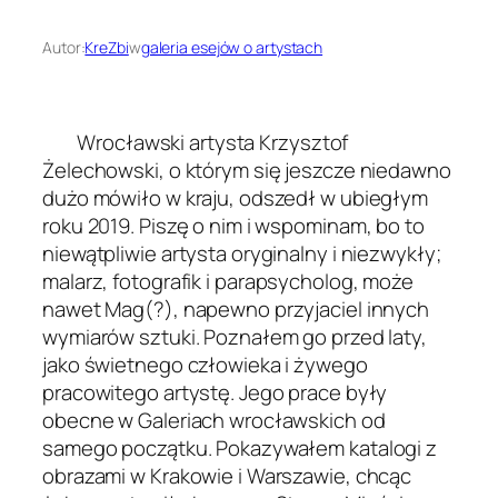
Autor:
KreZbi
w
galeria esejów o artystach
Wrocławski artysta Krzysztof
Żelechowski, o którym się jeszcze niedawno
dużo mówiło w kraju, odszedł w ubiegłym
roku 2019. Piszę o nim i wspominam, bo to
niewątpliwie artysta oryginalny i niezwykły;
malarz, fotografik i
parapsycholog,
może
nawet Mag(?), napewno przyjaciel innych
wymiarów sztuki. Poznałem go przed laty,
jako świetnego człowieka i żywego
pracowitego artystę. Jego prace były
obecne w Galeriach wrocławskich od
samego początku. Pokazywałem katalogi z
obrazami w Krakowie i Warszawie, chcąc