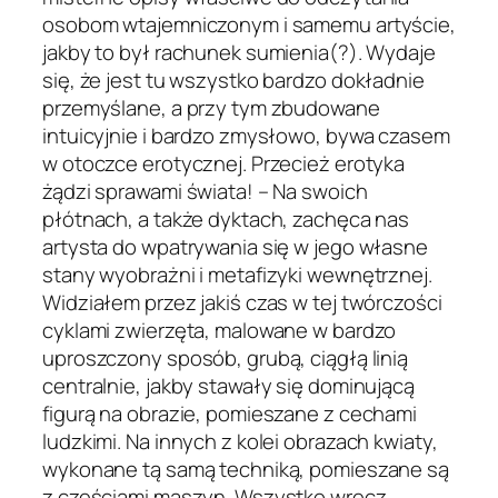
osobom wtajemniczonym i samemu artyście,
jakby to był rachunek sumienia(?). Wydaje
się, że jest tu wszystko bardzo dokładnie
przemyślane, a przy tym zbudowane
intuicyjnie i bardzo zmysłowo, bywa czasem
w otoczce erotycznej. Przecież erotyka
żądzi sprawami świata! – Na swoich
płótnach, a także dyktach, zachęca nas
artysta do wpatrywania się w jego własne
stany wyobrażni i metafizyki wewnętrznej.
Widziałem przez jakiś czas w tej twórczości
cyklami zwierzęta, malowane w bardzo
uproszczony sposób, grubą, ciągłą linią
centralnie, jakby stawały się dominującą
figurą na obrazie, pomieszane z cechami
ludzkimi. Na innych z kolei obrazach kwiaty,
wykonane tą samą techniką, pomieszane są
z częściami maszyn. Wszystko wręcz