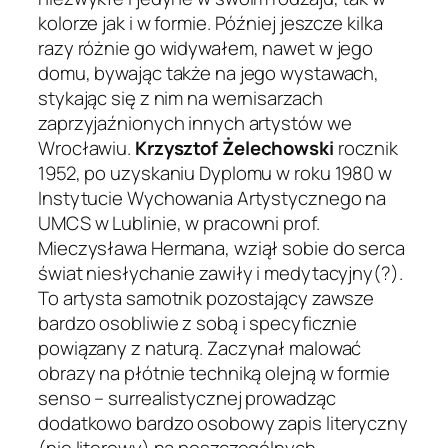
kolorze jak i w formie. Później jeszcze kilka
razy różnie go widywałem, nawet w jego
domu, bywając także na jego wystawach,
stykając się z nim na wernisarzach
zaprzyjaźnionych innych artystów we
Wrocławiu.
Krzysztof Żelechowski
rocznik
1952, po uzyskaniu Dyplomu w roku 1980 w
Instytucie Wychowania Artystycznego na
UMCS w Lublinie, w pracowni prof.
Mieczysława Hermana, wziął sobie do serca
świat niesłychanie zawiły i medytacyjny(?).
To artysta samotnik pozostający zawsze
bardzo osobliwie z sobą i specyficznie
powiązany z naturą. Zaczynał malować
obrazy na płótnie techniką olejną w formie
senso – surrealistycznej prowadząc
dodatkowo bardzo osobowy zapis literyczny
(nie literowy) na poszczególnych