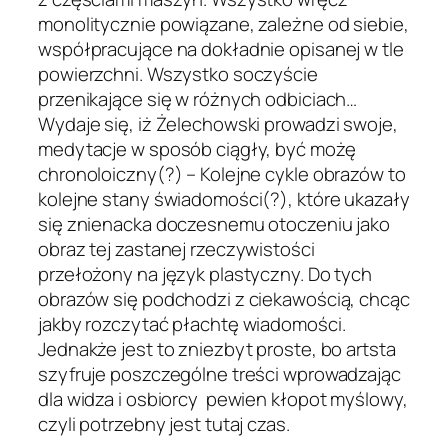
monolitycznie powiązane, zależne od siebie,
współpracujące na dokładnie opisanej w tle
powierzchni. Wszystko soczyście
przenikające się w różnych odbiciach…
Wydaje się, iż Żelechowski prowadzi swoje,
medytacje w sposób ciągły, być możę
chronoloiczny(?) – Kolejne cykle obrazów to
kolejne stany świadomości(?), które ukazały
się znienacka doczesnemu otoczeniu jako
obraz tej zastanej rzeczywistości
przełożony na język plastyczny. Do tych
obrazów się podchodzi z ciekawością, chcąc
jakby rozczytać płachtę wiadomości.
Jednakże jest to zniezbyt proste, bo artsta
szyfruje poszczególne treści wprowadzając
dla widza i osbiorcy pewien kłopot myślowy,
czyli potrzebny jest tutaj czas.