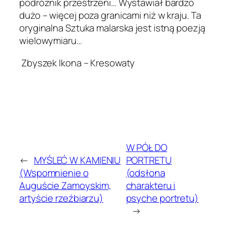
podróżnik przestrzeni… Wystawiał bardzo
dużo – więcej poza granicami niż w kraju. Ta
oryginalna Sztuka malarska jest istną poezją
wielowymiaru…
Zbyszek Ikona – Kresowaty
W PÓŁ DO
←
MYŚLEĆ W KAMIENIU
PORTRETU
(Wspomnienie o
(odsłona
Auguście Zamoyskim,
charakteru i
artyście rzeźbiarzu)
psyche portretu)
→