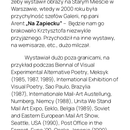
żeby wystawił obrazy na Starym Mieście w
Warszawie, wtedy w 2000 roku była
przychylność szefów Galerii, np.pani
Arent
„Na Zapiecku”
– Będzie nam go
brakowało Krztysztofa niezwykle
przyjaznego. Przychodził na inne wystawy,
na wernisarze, etc., dużo milczał.
Wystawiał dużo poza granicami, na
przykład podczas
Biennal of Visual
Experimental Alternative Poetry
, Meksyk
(1985, 1987, 1989),
International Exhibition of
Visual Poetry
, Sao Paulo, Brazylia
(1987),
Internationale Mail-Art Austellung
,
Nurnberg, Niemcy (1988),
Unita We Stand
Mail Art Expo
, Eeklo, Belgia (1989),
Soviet
and Eastern European Mail Art Show
,
Seattle, USA (1990),
Post Office in the