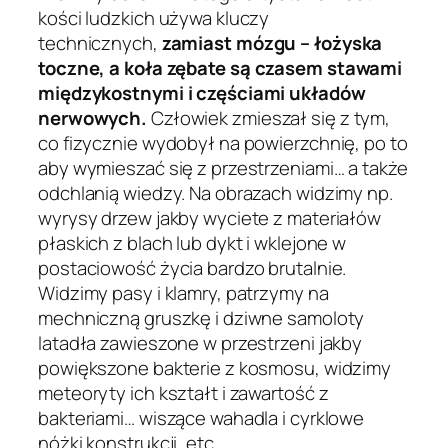
kości ludzkich używa kluczy
technicznych,
zamiast mózgu – łożyska
toczne,
a koła zębate są
czasem stawami
międzykostnymi i częściami
układów
nerwowych.
Człowiek zmieszał się z tym,
co fizycznie wydobył na powierzchnię, po to
aby wymieszać się z przestrzeniami… a także
odchlanią wiedzy. Na obrazach widzimy np.
wyrysy drzew jakby wyciete z materiałów
płaskich z blach lub dykt i wklejone w
postaciowość życia bardzo brutalnie.
Widzimy pasy i klamry, patrzymy na
mechniczną gruszkę i dziwne samoloty
latadła zawieszone w przestrzeni jakby
powiększone bakterie z kosmosu, widzimy
meteoryty ich kształt i zawartość z
bakteriami… wiszące wahadla i cyrklowe
nóżki konstrukcji, etc.