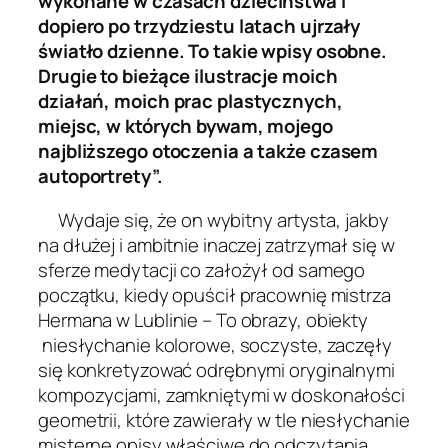
wykonane w czasach dzieciństwa i
dopiero po trzydziestu latach ujrzały
światło dzienne. To takie wpisy osobne.
Drugie to bieżące ilustracje moich
działań, moich prac plastycznych,
miejsc, w których bywam, mojego
najbliższego otoczenia a także czasem
autoportrety”.
Wydaje się, że on wybitny artysta, jakby
na dłużej i ambitnie inaczej zatrzymał się w
sferze medytacji co założył od samego
początku, kiedy opuścił pracownię mistrza
Hermana w Lublinie – To obrazy, obiekty
niesłychanie kolorowe, soczyste, zaczęły
się konkretyzować odrębnymi oryginalnymi
kompozycjami, zamkniętymi w doskonałości
geometrii, które zawierały w tle niesłychanie
misterne opisy właściwe do odczytania