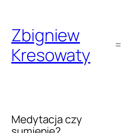
Przejdź
do
treści
Zbigniew
Kresowaty
Medytacja czy
sumienie?