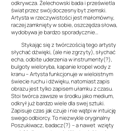
odkrywcza. Żelechowski bada i prześwietla
świat przez swój doczesny byt ziemski.
Artysta w rzeczywistości jest małomówny,
raczej zamknięty w sobie, oszczędza słowa,
wydobywa je bardzo sporadycznie…
Stykając się z twórczością tego artysty
słychać dźwięki, (ale nie zgrzyty), słychać
echa, odbite uderzenia w instrumenty(?),
bulgoty wieloryba, kapanie kropel wody z
kranu – Artysta funkcjonuje w wieloistnym
świecie ruchu i dźwięku, natomiast zapis
obrazu jest tylko zapisem ułamku z czasu.
Stoi twórca zawsze w środku jako medium,
odkrył już bardzo wiele dla swej sztuki.
Zapisuje czas jak czuje i nie wątpi w intuicję
swego odbiorcy. To niezwykle oryginalny
Poszukiwacz, badacz(?) – a nawet wzięty