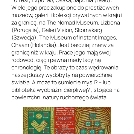
Forrest, Expo ’90
, Osaka, Japonia (1990).
Wiele jego prac zakupiono do prestiżowych
muzeów, galerii i kolekcji prywatnych w kraju i
za granicą, na
The Nomad Museum
, Lizbona
(Porugalia),
Galeri Vision
, Skomakarg
(Szwecja),
The Museum of Instant Images
,
Chaam (Holandia). Jest bardziej znany za
granicą niż w kraju. Prace jego mają swój
rodowód, ciąg i pewną medytacyjną
chronologię. Te obrazy to czas wędrowania
naszej duszy wydobyty na powierzchnię
światła. A może to sumienie myśli? – lub
biblioteka wyobraźni cierpliwej? , stojąca na
powierzchni natury ruchomego świata…