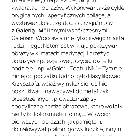
kwadratach obrazów. Wykonywał także cykle
oryginalnych i specyficznych collage, a
wystawiał dość często… Zaprzyjaźniony
z
Galerią „M”
i innymi współczesnymi
Galeriami Wrocławia i nie tylko swego miasta
rodzinnego. Natomiast w kraju pokazywał
obrazy w klimatach medytacji i przeżyć,
pokazywał poezję swego życia, rozterki i
nadzieje… np. w Galerii „Teatru NN” – Tym nie
mniej od poczatku tudno było klasyfikować
Krzysztofa, wciąż wymykał się, usilnie
poszukiwał… nawiązywał do metafizyk
przestrzennych, prowadził zapisy
specyficzne bardzo obrazowe, które wołały
nie tylko kolorami ale i formą…. W swoich
pierwszych obrazach, jak pamiętam,
domalowywał ptakom głowy ludzkie, innym