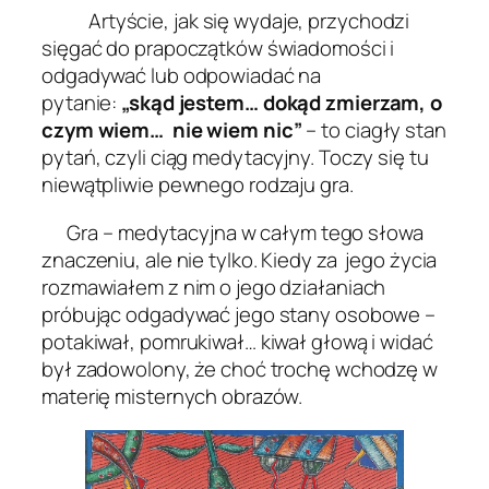
Artyście, jak się wydaje, przychodzi
sięgać do prapoczątków świadomości i
odgadywać lub odpowiadać na
pytanie:
„skąd jestem… dokąd zmierzam, o
czym wiem… nie wiem nic”
– to ciagły stan
pytań, czyli ciąg medytacyjny. Toczy się tu
niewątpliwie pewnego rodzaju gra.
Gra – medytacyjna w całym tego słowa
znaczeniu, ale nie tylko. Kiedy za jego życia
rozmawiałem z nim o jego działaniach
próbując odgadywać jego stany osobowe –
potakiwał, pomrukiwał… kiwał głową i widać
był zadowolony, że choć trochę wchodzę w
materię misternych obrazów.