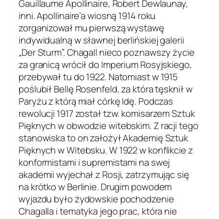
Gauillaume Apollinaire, Robert Dewlaunay,
inni. Apollinaire’a wiosną 1914 roku
zorganizował mu pierwszą wystawę
indywidualną w sławnej berlińskiej galerii
„Der Sturm”. Chagall nieco poznawszy życie
za granicą wrócił do Imperium Rosyjskiego,
przebywał tu do 1922. Natomiast w 1915
poślubił Bellę Rosenfeld, za która tęsknił w
Paryżu z którą miał córkę Idę. Podczas
rewolucji 1917 został tzw. komisarzem Sztuk
Pięknych w obwodzie witebskim. Z racji tego
stanowiska to on założył Akademię Sztuk
Pięknych w Witebsku. W 1922 w konflikcie z
konformistami i supremistami na swej
akademii wyjechał z Rosji, zatrzymując się
na krótko w Berlinie. Drugim powodem
wyjazdu było żydowskie pochodzenie
Chagalla i tematyka jego prac, która nie