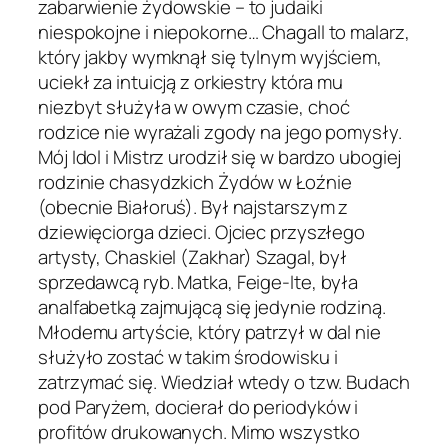
zabarwienie żydowskie – to judaiki
niespokojne i niepokorne… Chagall to malarz,
który jakby wymknął się tylnym wyjściem,
uciekł za intuicją z orkiestry która mu
niezbyt służyła w owym czasie, choć
rodzice nie wyrażali zgody na jego pomysły.
Mój Idol i Mistrz urodził się w bardzo ubogiej
rodzinie chasydzkich Żydów w Łoźnie
(obecnie Białoruś). Był najstarszym z
dziewięciorga dzieci. Ojciec przyszłego
artysty, Chaskiel (Zakhar) Szagal, był
sprzedawcą ryb. Matka, Feige-Ite, była
analfabetką zajmującą się jedynie rodziną.
Młodemu artyście, który patrzył w dal nie
służyło zostać w takim środowisku i
zatrzymać się. Wiedział wtedy o tzw. Budach
pod Paryżem, docierał do periodyków i
profitów drukowanych. Mimo wszystko