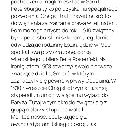
pochodzenia mogli mieszkać w Sankt
Petersburgu tylko po uzyskaniu specjalnego
pozwolenia. Chagall trafił nawet na krótko
do więzienia za złamanie prawa w tej materii.
Pomimo tego artysta do roku 1910 związany
był z petersburskimi szkołami, regularnie
odwiedzając rodzinny Łozin, gdzie w 1909
spotkał swą przyszłą żonę, córkę
witebskiego jubilera Bellę Rosenfeld. Na
ironię latem 1908 stworzył swoje pierwsze
znaczące dzieło,
Śmierć
, w którym
zaznaczyły się pewne wpływy Geuguina. W
1910 r. wreszcie Chagall otrzymał szansę –
stypendium umożliwiające mu wyjazd do
Paryża. Tutaj w tym okresie związał się z
grupą malarzy skupioną wokół
Montparnasse, spotykając się z
awangardystami takiego pokroju jak