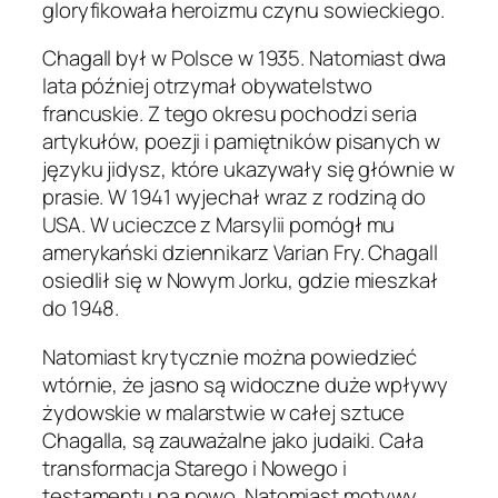
gloryfikowała heroizmu czynu sowieckiego.
Chagall był w Polsce w 1935. Natomiast dwa
lata później otrzymał obywatelstwo
francuskie. Z tego okresu pochodzi seria
artykułów, poezji i pamiętników pisanych w
języku jidysz, które ukazywały się głównie w
prasie. W 1941 wyjechał wraz z rodziną do
USA. W ucieczce z Marsylii pomógł mu
amerykański dziennikarz Varian Fry. Chagall
osiedlił się w Nowym Jorku, gdzie mieszkał
do 1948.
Natomiast krytycznie można powiedzieć
wtórnie, że jasno są widoczne duże wpływy
żydowskie w malarstwie w całej sztuce
Chagalla, są zauważalne jako judaiki. Cała
transformacja Starego i Nowego i
testamentu na nowo. Natomiast motywy