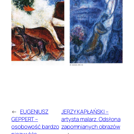
←
EUGENIUSZ
JERZY KAPŁAŃSKI –
GEPPERT –
artysta malarz. Odsłona
osobowość bardzo
zapomnianych obrazów