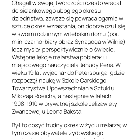
Chagall w swojej twórczości często wracał
do sielankowego ubogiego okresu
dzieciństwa, zawsze się powraca ogarnia w
sztuce okres wzrastania, on dobrze czuł się
w swoim rodzinnym witebskim domu (por.
m.in. czarno-biały obraz
Synagoga w Wilnie
)
lecz myślał perspektywicznie o świecie.
Wstępne lekcje malarstwa pobierał u
miejscowego nauczyciela Jehudy Pena. W
wieku 19 lat wyjechał do Petersburga, gdzie
rozpoczął naukę w Szkole Carskiego
Towarzystwa Upowszechniania Sztuki u
Mikołaja Roeicha, a następnie w latach
1908-1910 w prywatnej szkole Jelizawiety
Zwancewej u Leona Baksta.
Był to dosyć trudny okres w życiu malarza; w
tym czasie obywatele żydowskiego