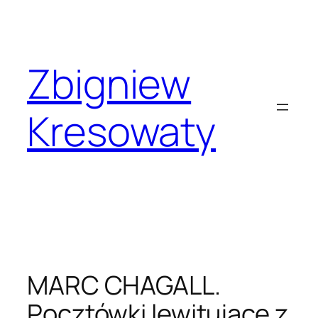
Przejdź
do
treści
Zbigniew
Kresowaty
MARC CHAGALL.
Pocztówki lewitujące z