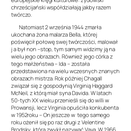
chrześcijański współdziałają jakby razem
twórczo.
Natomiast 2 września 1944 zmarła
ukochana żona malarza Bella, której
poświęcił połowę swej twórczości, malował
j a był non –stop, tym samym widzimy ją na
wielu jego obrazach. Również jego córka z
tego małżeństwa – Ida – została
przedstawiona na wielu wczesnych znanych
obrazach mistrza. Rok później Chagall
związał się z gospodynią Virginią Haggard
McNeil, z którą miał syna Davida. W latach
50-tych XX wieku przenieśli się do willi w
Prowansji, lecz Virginia opuściła konkubenta
w 1952roku – On jeszcze w tego samego
roku ożenił się po raz drugi z Velentine
Brodsky, którą zwykł nazywać Vava. W 1966