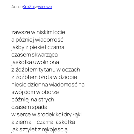
Autor:
KreZbi
w
wiersze
zawsze w niskim locie
a później wiadomość
jakby z piekieł czarna
czasem skwarząca
jaskółka uwolniona
z źdźbłem tytanu w oczach
z źdźbłem błota w dziobie
niesie dzienna wiadomość na
swój dom w oborze
później na strych
czasem spada
w serce w środek kołdry łąki
a ziemia – czarna jaskółka
jak sztylet z rękojeścią