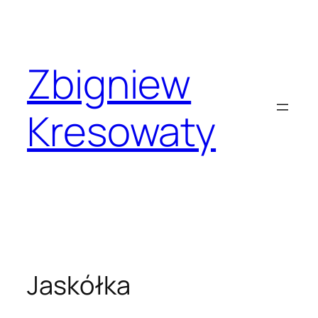
Przejdź
do
treści
Zbigniew
Kresowaty
Jaskółka