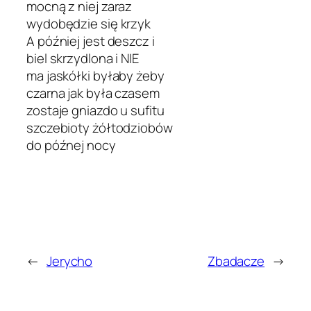
mocną z niej zaraz
wydobędzie się krzyk
A później jest deszcz i
biel skrzydlona i NIE
ma jaskółki byłaby żeby
czarna jak była czasem
zostaje gniazdo u sufitu
szczebioty żółtodziobów
do późnej nocy
←
Jerycho
Zbadacze
→