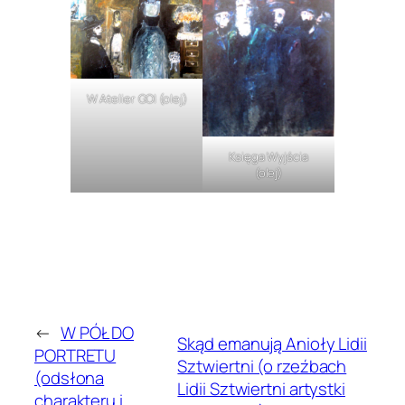
W Atelier GOI (olej)
Księga Wyjścia
(olej)
←
W PÓŁ DO
Skąd emanują Anioły Lidii
PORTRETU
Sztwiertni (o rzeźbach
(odsłona
Lidii Sztwiertni artystki
charakteru i