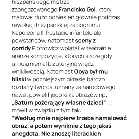
hiszpańskiego mistrza
zaangażowanego
Francisko
Goi
, który
malował dużo odniesień głownie podczas
rewolucji hiszpańskiej za pogromu
Napoleona II. Postacie infantek, ale i
powstańców, natomiast
sceny z
corridy
Piotrowicz wplatał w teatralnie
aranże kompozycje, których szczegóły
ujmują niemal biżuteryjną wręcz
wnikliwością. Natomiast
Goya był mu
bliski
w późniejszym okresie bardzo
rozdarty twórca, uznany za narodowego,
nawet powielił jego kilka obrazów np
.
„Saturn pożerający własne dzieci”
…
mówił w związku z tym tak:
“Według mnie najpierw trzeba namalować
obraz, a potem wyniknie z tego jakaś
anegdota. Nie znoszę literackich