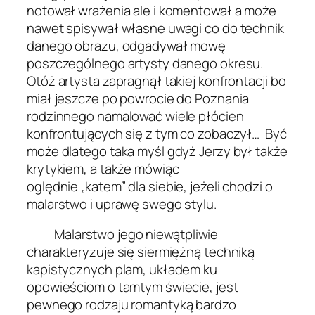
notował wrażenia ale i komentował a może
nawet spisywał własne uwagi co do technik
danego obrazu, odgadywał mowę
poszczególnego artysty danego okresu.
Otóż artysta zapragnął takiej konfrontacji bo
miał jeszcze po powrocie do Poznania
rodzinnego namalować wiele płócien
konfrontujących się z tym co zobaczył… Być
może dlatego taka myśl gdyż Jerzy był także
krytykiem, a także mówiąc
oględnie
„katem”
dla siebie, jeżeli chodzi o
malarstwo i uprawę swego stylu.
Malarstwo jego niewątpliwie
charakteryzuje się siermiężną techniką
kapistycznych plam, układem ku
opowieściom o tamtym świecie, jest
pewnego rodzaju romantyką bardzo