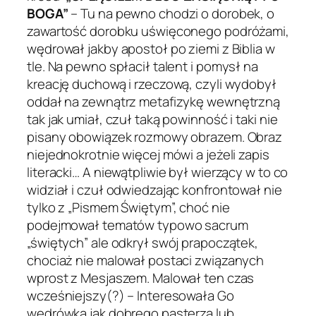
BOGA”
– Tu na pewno chodzi o dorobek, o
zawartość dorobku uświęconego podróżami,
wędrował jakby apostoł po ziemi z Biblia w
tle. Na pewno spłacił talent i pomysł na
kreację duchową i rzeczową, czyli wydobył
oddał na zewnątrz metafizykę wewnętrzną
tak jak umiał, czuł taką powinność i taki nie
pisany obowiązek rozmowy obrazem. Obraz
niejednokrotnie więcej mówi a jeżeli zapis
literacki… A niewątpliwie był wierzący w to co
widział i czuł odwiedzając konfrontował nie
tylko z „Pismem Świętym”, choć nie
podejmował tematów typowo sacrum
„świętych” ale odkrył swój prapoczątek,
chociaż nie malował postaci związanych
wprost z Mesjaszem. Malował ten czas
wcześniejszy(?) – Interesowała Go
wędrówka jak dobrego pasterza lub