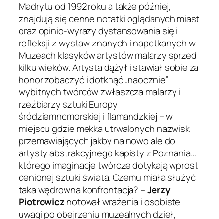
Madrytu od 1992 roku a także później,
znajdują się cenne notatki oglądanych miast
oraz opinio-wyrazy dystansowania się i
refleksji z wystaw znanych i napotkanych w
Muzeach klasyków artystów malarzy sprzed
kilku wieków. Artysta dążył i stawiał sobie za
honor zobaczyć i dotknąć „naocznie”
wybitnych twórców zwłaszcza malarzy i
rzeźbiarzy sztuki Europy
śródziemnomorskiej i flamandzkiej – w
miejscu gdzie mekka utrwalonych nazwisk
przemawiających jakby na nowo ale do
artysty abstrakcyjnego kapisty z Poznania…
którego imaginacje twórcze dotykają wprost
cenionej sztuki świata. Czemu miała służyć
taka wędrowna konfrontacja? –
Jerzy
Piotrowicz
notował wrażenia i osobiste
uwagi po obejrzeniu muzealnych dzieł,