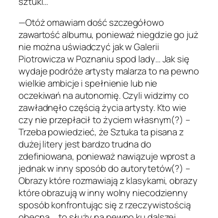
sztuki…
—Otóż omawiam dość szczegółowo
zawartość albumu, ponieważ niegdzie go już
nie można uświadczyć jak w Galerii
Piotrowicza w Poznaniu spod lady… Jak się
wydaje podróże artysty malarza to na pewno
wielkie ambicje i spełnienie lub nie
oczekiwań na autonomię. Czyli widzimy co
zawładnęło częścią życia artysty. Kto wie
czy nie przepłacił to życiem własnym(?) –
Trzeba powiedzieć, że Sztuka ta pisana z
dużej litery jest bardzo trudna do
zdefiniowana, ponieważ nawiązuje wprost a
jednak w inny sposób do autorytetów(?) –
Obrazy które rozmawiają z klasykami, obrazy
które obrazują w inny wolny niecodzienny
sposób konfrontując się z rzeczywistością
obecną… to służy na pewno ku dalszej