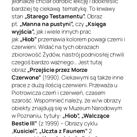
jednakże chciał odrobić lekcję i dookreślić
bardziej tę ciekawą tematykę. To krwawy
stan
„Starego Testamentu”.
Obraz
pt.
„Manna na pustyni”,
czy
„Księga
wyjścia”,
jak i wiele innych prac
jak
„Hiob”
przemawia kolorem powagi czerni i
czerwieni. Widać na tych obrazach
zbiorowość Żydów, nastrój podniosłej chwili
czegoś bardzo ważnego… Jest tutaj
obraz
„Przejście przez Morze
Czerwone”
(1990). Ciekawymi są także inne
prace z dużą ilością czerwieni. Przeważa u
Piotrowicza czerń i czerwień, czasem
szarość. Wspomnieć należy, że w/w obrazy
obiekty znajdują się w Muzeum Narodowym
w Poznaniu, tytuły:
„Hiob”, „Walczące
Bestie III”
(z 1999) – Obrazy cyklu
„
Kusiciel”,
„Uczta z Faunem”
2