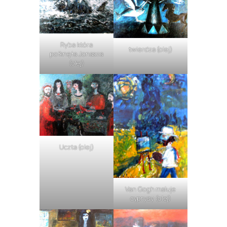
Ryba która
twierdza (olej)
połknęła Jonasza
(olej)
Uczta (olej)
Van Gogh maluje
cyprysy (olej)