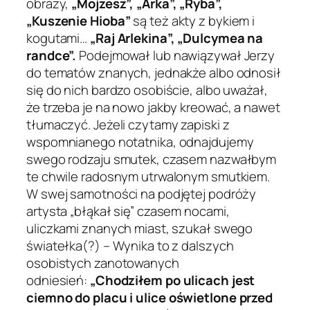
obrazy,
„Mojżesz”, „Arka”, „Ryba”,
„Kuszenie Hioba”
są też akty z bykiem i
kogutami…
„Raj Arlekina”, „Dulcymea na
randce”.
Podejmował lub nawiązywał Jerzy
do tematów znanych, jednakże albo odnosił
się do nich bardzo osobiście, albo uważał,
że trzeba je na nowo jakby kreować, a nawet
tłumaczyć. Jeżeli czytamy zapiski z
wspomnianego notatnika, odnajdujemy
swego rodzaju smutek, czasem nazwałbym
te chwile radosnym utrwalonym smutkiem.
W swej samotności na podjętej podróży
artysta „błąkał się” czasem nocami,
uliczkami znanych miast, szukał swego
światełka(?) – Wynika to z dalszych
osobistych zanotowanych
odniesień:
„Chodziłem po ulicach jest
ciemno do placu i
ulice oświetlone przed