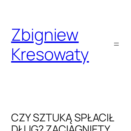
Przejdź
do
treści
Zbigniew
Kresowaty
CZY SZTUKĄ SPŁACIŁ
DŁUG? ZACIĄGNIĘTY