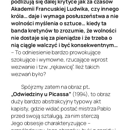
podlizują się dalej krytyce jak za
czasów
Akademii Francuskiej Ludwika, czy innego
króla… daje i wymaga posłuszeństwa a nie
wolności myślenia o sztuce… kiedy ta
banda kretynów to zrozumie, że wolności
nie dostaje się za pieniądze i że trzeba o
nią ciągle walczyć i być konsekwentnym…
– To odniesienie bardzo prowokujące
szokujące i wymowne, rzucające wprost
wezwanie i tzw. „rękawicę”. Ileż takich
wezwań było?
Spójrzmy zatem na obraz pt
.
„Odwiedziny u Picassa”
(1994), to obraz
duży bardzo abstrakcyjny typowy akt
kapisty, gdzie widać postać mistrza
Pablo
przed swoją sztalugą, za nim sterczą
Jego
obsesje charakteryzujące –