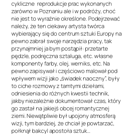
cykliczne reprodukcje prac wykonanych
zarówno w Poznaniu ale i w podróży, choć
nie jest to wyraźnie określone. Podejrzewać
należy, że ten ciekawy artysta twórca
wybierający się do centrum sztuki Europy na
pewno zabrał swoje narzędzia pracy, tak
przynajmniej ja bym postąpił: przetarte
pędzle, podręczna sztaluga, etc. własne
komponenty farby, olej, werniks, etc. Na
pewno zapisywał i częściowo malował pod
wpływem wizji jako „świadek naoczny”, były
to ciche rozmowy z tamtymi dziełami,
odniesienia do różnych kwestii technik,
jakby niezależnie dokumentował czas, który
go zastał na jakiejś obcej romantycznej
ziemi. Niewątpliwie był upojony atmosferą
wizji, tym bardziej, że chciał je powtarzać,
połknął bakcyl apostoła sztuk…