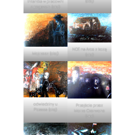
(olej)
Infantka w pracowni
z pegazem (olej)
NOE na Arce z kozą
Mojrzesz (olej)
(olej)
odwiedziny u
Przejście przez
Picassa (olej)
Morze Czerwone
(olej)