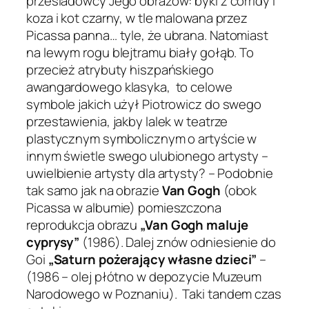
prześladowcy Jego obrazów: byki z corridy i
koza i kot czarny, w tle malowana przez
Picassa panna…
tyle, że ubrana. Natomiast
na lewym rogu blejtramu biały gołąb. To
przecież atrybuty hiszpańskiego
awangardowego klasyka, to celowe
symbole jakich użył Piotrowicz do swego
przestawienia, jakby lalek w teatrze
plastycznym symbolicznym o artyście w
innym świetle swego ulubionego artysty –
uwielbienie artysty dla artysty? – Podobnie
tak samo jak na obrazie
Van Gogh
(obok
Picassa w albumie) pomieszczona
reprodukcja obrazu
„Van Gogh maluje
cyprysy”
(1986). Dalej znów odniesienie do
Goi
„Saturn
pożerający własne dzieci”
–
(1986 – olej płótno w depozycie Muzeum
Narodowego w Poznaniu). Taki tandem czas