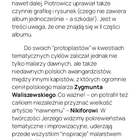
nawet dalej. Piotrowicz uprawiał także
czynnie grafikę i rysunek (czego nie zawiera
album jednocześnie – a szkoda!). Jest w
treści uwaga, że one znajdą się w II części
albumu.
Do swoich “protoplastów” w kwestiach
tematycznych cyklów zaliczał jednak nie
tylko malarzy dawnych, ale także
niedawnych polskich awangardzistów,
między innymi kapistów, z których ogromnie
cenił polskiego malarza
Zygmunta
Waliszewskiego
. Co ważne! – on potrafił też
całkiem niezależnie przyznać wielkość
artyście “naiwnemu” –
Nikiforowi
. W
twórczości Jerzego widzimy pokrewieństwa
tematyczne i improwizacyjne, uderzają
przede wszystkim “inspiracje” malarstwem