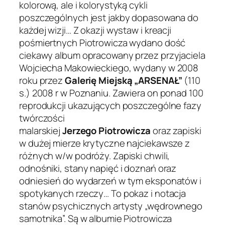
kolorową, ale i kolorystyką cykli
poszczególnych jest jakby dopasowana do
każdej wizji… Z okazji wystaw i kreacji
pośmiertnych Piotrowicza wydano dość
ciekawy album opracowany przez przyjaciela
Wojciecha Makowieckiego, wydany w 2008
roku przez
Galerię Miejską
„ARSENAŁ”
(110
s.) 2008 r w Poznaniu. Zawiera on ponad 100
reprodukcji ukazujących poszczególne fazy
twórczości
malarskiej
Jerzego
Piotrowicza
oraz zapiski
w dużej mierze krytyczne najciekawsze z
różnych w/w podróży. Zapiski chwili,
odnośniki, stany napięć i doznań oraz
odniesień do wydarzeń w tym eksponatów i
spotykanych rzeczy… To pokaz i notacja
stanów psychicznych artysty „wędrownego
samotnika”. Są w albumie Piotrowicza