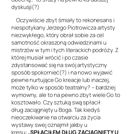
dyskusji(?)
Oczywiście zbyt śmiały to rekonesans i
niespotykany Jerzego Piotrowicza artysty
niezwykłego, który obrał sobie za cel
samotność okraszoną odwiedzinami u
mistrzów w tym i tych literackich podróży. Z
której musiał wrócić i po czasie
zdystansować się na swój artystyczny
sposób spokornieć(?) i na nowo wyjawić
pewne nurtujące Go kreacje lub inaczej,
może tylko w sposób teatralny? – bardziej
wymowny, ale to na pewno zbyt wiele Go to
kosztowało.
Czy sztuką swą spłacił
dług
zaciągnięty u Boga.
Tak kiedyś
nieoczekiwanie na otwarciu za życia
wystawy swej oznajmił jakby u
kresu:
„SPŁĄCIŁEM DŁUG
ZACIĄGNIĘTY U