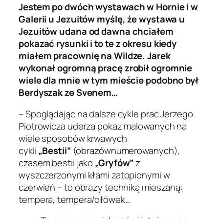
Jestem po dwóch wystawach w Hornie i w
Galerii u Jezuitów myślę, że wystawa u
Jezuitów udana od dawna chciałem
pokazać rysunki i to te z okresu kiedy
miałem pracownię na Wildze. Jarek
wykonał ogromną pracę zrobił ogromnie
wiele dla mnie w tym mieście podobno był
Berdyszak ze Svenem…
– Spoglądając na dalsze cykle prac Jerzego
Piotrowicza uderza pokaz malowanych na
wiele sposobów krwawych
cykli
„Bestii”
(obrazównumerowanych),
czasem bestii jako
„Gryfów”
z
wyszczerzonymi kłami zatopionymi w
czerwień – to obrazy techniką mieszaną:
tempera, tempera/ołówek…