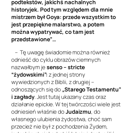
podtekstów, jakichś nachalnych
historyjek. Pod tym względem dla mnie
mistrzem był Goya: przede wszystkim to
jest przepiękne malarstwo, a potem
można wypatrywać, co tam jest
przedstawione”…
– Tę uwagę świadomie można również
odnieść do cyklu obrazów ciemnych
nazwałbym je
senso – stricte
“żydowskimi”:
z jednej strony
wywiedzionych z Biblii, z drugiej –
odnoszących się do
„Starego
Testamentu”
i zagłady
. Jest tutaj ukazany czas oraz
działanie epickie. W tej twórczości wiele jest
odniesień właśnie do
Judaizmu
, do
własnego ulubienia żydostwa, choć sam
przecież nie był z pochodzenia Żydem,