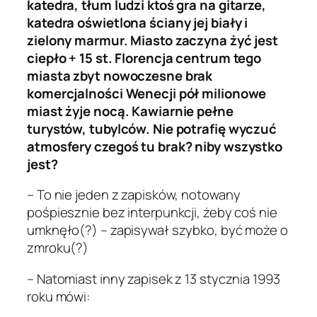
katedra, tłum ludzi ktoś gra na gitarze,
katedra oświetlona ściany jej biały i
zielony marmur. Miasto zaczyna żyć jest
ciepło + 15 st. Florencja centrum tego
miasta zbyt nowoczesne brak
komercjalności Wenecji pół milionowe
miast żyje nocą. Kawiarnie pełne
turystów, tubylców. Nie potrafię wyczuć
atmosfery czegoś tu brak? niby wszystko
jest?
– To nie jeden z zapisków, notowany
pośpiesznie bez interpunkcji, żeby coś nie
umknęło(?) – zapisywał szybko, być może o
zmroku(?)
– Natomiast inny zapisek z 13 stycznia 1993
roku mówi: