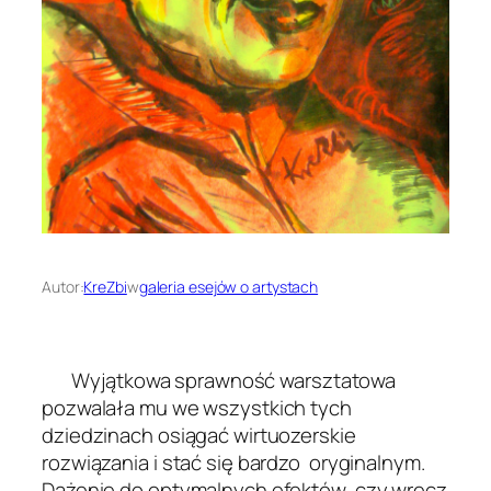
Autor:
KreZbi
w
galeria esejów o artystach
Wyjątkowa sprawność warsztatowa
pozwalała mu we wszystkich tych
dziedzinach osiągać wirtuozerskie
rozwiązania i stać się bardzo oryginalnym.
Dążenie do optymalnych efektów, czy wręcz