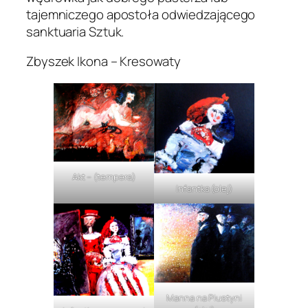
tajemniczego apostoła odwiedzającego
sanktuaria Sztuk.
Zbyszek Ikona – Kresowaty
Akt – (tempera)
Infantka (olej)
Manna na Piustyni