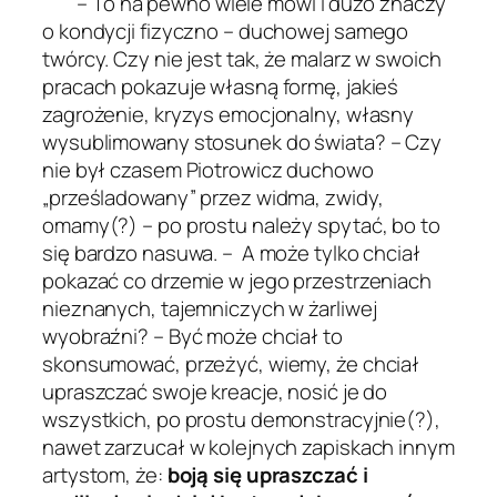
– To na pewno wiele mówi i dużo znaczy
o kondycji fizyczno – duchowej samego
twórcy. Czy nie jest tak, że malarz w swoich
pracach pokazuje własną formę, jakieś
zagrożenie, kryzys emocjonalny, własny
wysublimowany stosunek do świata? – Czy
nie był czasem Piotrowicz duchowo
„prześladowany” przez widma, zwidy,
omamy(?) – po prostu należy spytać, bo to
się bardzo nasuwa. – A może tylko chciał
pokazać co drzemie w jego przestrzeniach
nieznanych, tajemniczych w żarliwej
wyobraźni? – Być może chciał to
skonsumować, przeżyć, wiemy, że chciał
upraszczać swoje kreacje, nosić je do
wszystkich, po prostu demonstracyjnie(?),
nawet zarzucał w kolejnych zapiskach innym
artystom, że:
boją się upraszczać i