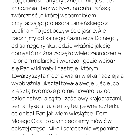
pojęciowości artystycznej co nie jest bez
znaczenia i bez wpływu na całą Pańską
twórczość ,o której wspomniałem
przytaczając profesora Lameńskiego z
Lublina – To jest oczywiście jasne. Ale
zacznijmy od samego Kazimierza Dolnego ,
od samego rynku , gdzie właśnie jak się
domyślić można zaczęło wiele: zauroczenie
rejonem malarsko i twórczo , gdzie wpisał
się Pan w klimaty i nastroje ,którym
towarzyszyła mocna wiara i wielka nadzieja a
wyobraźnia ukształtowała swoje ujście ,co
zresztą być może promieniowało już od
dzieciństwa, a są to : zaśpiewy krajobrazami,
semantyka snu, ale i są też pewne rozterki,
co opisał Pan jak wiem w książce „Dom
Mojego Ojca” o czym będziemy mówić w
dalszej części. Miło i serdecznie wspomina