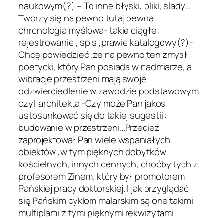
naukowym(?) – To inne błyski, bliki, ślady…
Tworzy się na pewno tutaj pewna
chronologia myślowa- takie ciągłe:
rejestrowanie , spis ,prawie katalogowy(?)-
Chcę powiedzieć ,że na pewno ten zmysł
poetycki, który Pan posiada w nadmiarze, a
wibracje przestrzeni mają swoje
odzwierciedlenie w zawodzie podstawowym
czyli architekta -Czy może Pan jakoś
ustosunkować się do takiej sugestii :
budowanie w przestrzeni…Przecież
zaprojektował Pan wiele wspaniałych
obiektów ,w tym pięknych dobytków
kościelnych, innych cennych, choćby tych z
profesorem Zinem, który był promotorem
Pańskiej pracy doktorskiej. I jak przyglądać
się Pańskim cyklom malarskim są one takimi
multiplami z tymi pięknymi rekwizytami