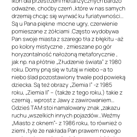
ikon dla przestrzeni metafizycznych bardzo
odważne, choćby czerń ,które w nas samych
drzemią chcąc się wyrwać ku furiatywności…
Są u Pana piękne :mocne ugry, czerwienie
pomieszane z żółciami .Często wydobywa
Pan swoje miasta z szarego tła z błękitu -aż
po kolory mistyczne , zmieszane po gór
horyzontalność nałożoną metaforycznie ,
jak np. na płótnie „Złudzenie świata” z 1980
roku. Domy pną się w tutaj w niebo –a to
niebo ślad pozostawiony trwale pod powieką
dziecka. Są też obrazy „Ziemia I” -z 1985
roku, „Ziemia II” – (także z tego roku,) takie z
czernią , wprost z Jawy z zawirowaniem…
Gdzieś TAM stoi namalowany znak „zakazu
ruchu „wszelkich innych pojazdów…Weźmy
„Miasto z oknem”- z 1986 roku, to również o
ziemi ,tyle że nakłada Pan prawem nowego