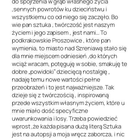
do spojrzenia w głąb własnego życia
,sennych powrotów ku dzieciństwu i
wszystkiemu co od niego się zaczęło. Bo
wie pan sztuka , twórczość jest naszym
życiem i jego zapisem , jest nami… To
podkrakowskie Proszowice , które pan
wymienia, to miasto nad Szreniawą stało się
dla mnie miejscem odniesień ,do których
wciąż wracam, potęguję w sobie, smakuję te
dobre „powidoki” dziecięcą nostalgię ,
nadaję temu nowe wartości pełne
przeobrażeń i to jest najważniejsze. Tak
dzieje się z twórczością , inspirowaną
przede wszystkim własnym życiem, które u
mnie miało dość specyficzne
uwarunkowania i losy. Trzeba powiedzieć
wprost ,że każda pisana dużą literą Sztuka
jest na autopsji a moja wręcz zaborcza, i nic