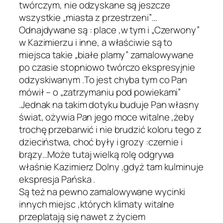
twórczym, nie odzyskane są jeszcze
wszystkie „miasta z przestrzeni”…
Odnajdywane są : place ,w tym i „Czerwony”
w Kazimierzu i inne, a właściwie są to
miejsca takie „białe plamy” zamalowywane
po czasie stopniowo twórczo ekspresyjnie
odzyskiwanym .To jest chyba tym co Pan
mówił – o „zatrzymaniu pod powiekami”
.Jednak na takim dotyku buduje Pan własny
świat, ożywia Pan jego moce witalne ,żeby
trochę przebarwić i nie brudzić koloru tego z
dzieciństwa, choć były i grozy :czernie i
brązy…Może tutaj wielką rolę odgrywa
właśnie Kazimierz Dolny ,gdyż tam kulminuje
ekspresja Pańska .
Są też na pewno zamalowywane wycinki
innych miejsc ,których klimaty witalne
przeplatają się nawet z życiem