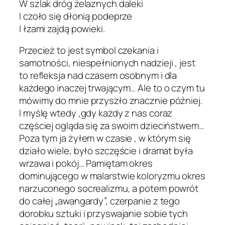
W szlak dróg żelaznych daleki
I czoło się dłonią podeprze
I łzami zajdą powieki.
Przecież to jest symbol czekania i
samotności, niespełnionych nadzieji , jest
to refleksja nad czasem osobnym i dla
każdego inaczej trwającym… Ale to o czym tu
mówimy do mnie przyszło znacznie później.
I myślę wtedy ,gdy każdy z nas coraz
częściej ogląda się za swoim dzieciństwem…
Poza tym ja żyłem w czasie , w którym się
działo wiele, było szczęście i dramat była
wrzawa i pokój… Pamiętam okres
dominującego w malarstwie koloryzmu okres
narzuconego socrealizmu, a potem powrót
do całej „awangardy”, czerpanie z tego
dorobku sztuki i przyswajanie sobie tych