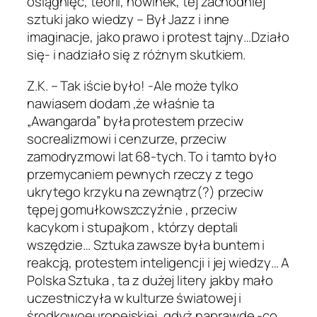
osiągnięć, teorii, nowinek, tej zachodniej
sztuki jako wiedzy – Był Jazz i inne
imaginacje, jako prawo i protest tajny…Działo
się- i nadziało się z różnym skutkiem.
Z.K. – Tak iście było! -Ale może tylko
nawiasem dodam ,że właśnie ta
„Awangarda” była protestem przeciw
socrealizmowi i cenzurze, przeciw
zamodryzmowi lat 68-tych. To i tamto było
przemycaniem pewnych rzeczy z tego
ukrytego krzyku na zewnątrz(?) przeciw
tępej gomułkowszczyźnie , przeciw
kacykom i stupajkom , którzy deptali
wszędzie… Sztuka zawsze była buntem i
reakcją, protestem inteligencji i jej wiedzy… A
Polska Sztuka , ta z dużej litery jakby mało
uczestniczyła w kulturze światowej i
środkowoeuropejskiej ,gdyż naprawdę -co