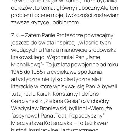
że w obrazie tak jak w ikonie , może być kilka
obrazów ,to temat główny i uboczny.Ale ten
problem i ocenę mojej twórczości zostawiam
zawsze krytyce , odbiorcom…
Z.K. – Zatem Panie Profesorze powracajmy
jeszcze do świata inspiracji ,właśnie tych
wiodących u Pana a mianowicie środowiska
krakowskiego. Wspomniał Pan „Jamę
Michalikową”- To juz lata powojenne od roku
1945 do 1955 i arcyciekawe spotkania
artystyczne nie tylko plastyczne ale i
literackie w które wpisywał się Pan. A bywali
tutaj : Jalu Kurek, Konstanty Ildefons
Gałczyński z „Zielona Gęsią” czy choćby
Władysław Broniewski, byli inni -Wiem ,że
fascynował Pana „Teatr Rapsodyczny”
Mieczysława Kotlarczyka – To też kawał
historii inspiracyjnej i artystycznego