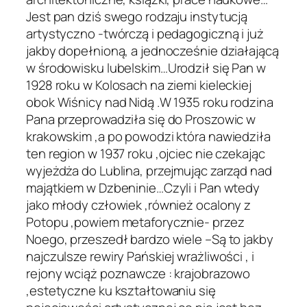
Jest pan dziś swego rodzaju instytucją
artystyczno -twórczą i pedagogiczną i już
jakby dopełnioną, a jednocześnie działającą
w środowisku lubelskim…Urodził się Pan w
1928 roku w Kolosach na ziemi kieleckiej
obok Wiśnicy nad Nidą .W 1935 roku rodzina
Pana przeprowadziła się do Proszowic w
krakowskim ,a po powodzi która nawiedziła
ten region w 1937 roku ,ojciec nie czekając
wyjeżdża do Lublina, przejmując zarząd nad
majątkiem w Dzbeninie…Czyli i Pan wtedy
jako młody człowiek ,również ocalony z
Potopu ,powiem metaforycznie- przez
Noego, przeszedł bardzo wiele –Są to jakby
najczulsze rewiry Pańskiej wrażliwości , i
rejony wciąż poznawcze : krajobrazowo
,estetyczne ku kształtowaniu się