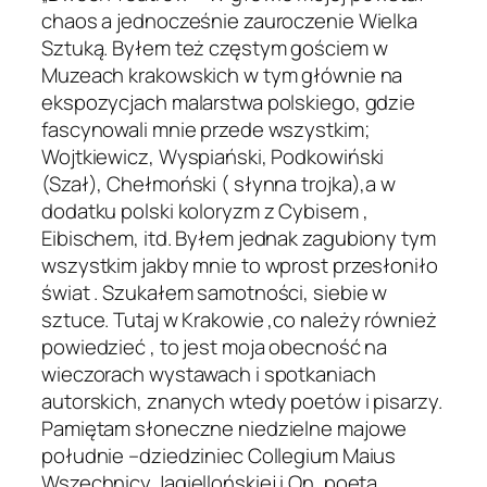
chaos a jednocześnie zauroczenie Wielka
Sztuką. Byłem też częstym gościem w
Muzeach krakowskich w tym głównie na
ekspozycjach malarstwa polskiego, gdzie
fascynowali mnie przede wszystkim;
Wojtkiewicz, Wyspiański, Podkowiński
(Szał), Chełmoński ( słynna trojka),a w
dodatku polski koloryzm z Cybisem ,
Eibischem, itd. Byłem jednak zagubiony tym
wszystkim jakby mnie to wprost przesłoniło
świat . Szukałem samotności, siebie w
sztuce. Tutaj w Krakowie ,co należy również
powiedzieć , to jest moja obecność na
wieczorach wystawach i spotkaniach
autorskich, znanych wtedy poetów i pisarzy.
Pamiętam słoneczne niedzielne majowe
południe –dziedziniec Collegium Maius
Wszechnicy Jagiellońskiej i On, poeta