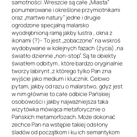
samotności .Wreszcie są całe „Miasta”
ponumerowane i określone przymiotnikami
oraz „martwe natury” jedne i drugie
ogrodzone specjalną malarsko
wyodrębnioną ramą jakby lustra , okna z
ikonami (?)- To jest „zobaczone” na wskroś
wydobywane w kolejnych fazach (życia) ,na
światło dzienne „non-stop”. Są te obiekty
światłem odbitym , które bardzo oryginalnie
tworzy labirynt ,z którego tylko Pan zna
wyjście jako medium i klucznik. Celowo
pytam, jakby od razu o malarstwo, gdyż jest
w nim głównie to całe odbicie Pańskiej
osobowości i jakby najważniejsza taka
wizytówka mówiąca metaforycznie o
Pańskich metamorfozach. Może dokonać
zechce Pan na wstępie takiej odsłony
śladów od początkom i ku ich semantykom