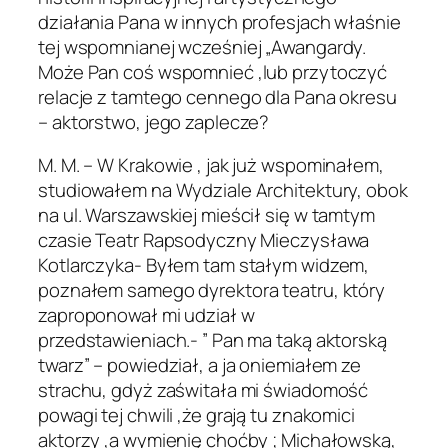
działania Pana w innych profesjach właśnie
tej wspomnianej wcześniej „Awangardy.
Może Pan coś wspomnieć ,lub przytoczyć
relacje z tamtego cennego dla Pana okresu
– aktorstwo, jego zaplecze?
M. M. – W Krakowie , jak już wspominałem,
studiowałem na Wydziale Architektury, obok
na ul. Warszawskiej mieścił się w tamtym
czasie Teatr Rapsodyczny Mieczysława
Kotlarczyka- Byłem tam stałym widzem,
poznałem samego dyrektora teatru, który
zaproponował mi udział w
przedstawieniach.- ” Pan ma taką aktorską
twarz” – powiedział, a ja oniemiałem ze
strachu, gdyż zaświtała mi świadomość
powagi tej chwili ,że grają tu znakomici
aktorzy ,a wymienię choćby ; Michałowską,