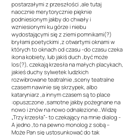
postarzałymi z przeszłości ,ale tutaj
naocznie merytorycznie pięknie
podniesionym jakby do chwały i
wzniesionymi ku górze i niebu
wydostającymi się z ziemi pomnikami(?)
bryłami poetyckimi ,z otwartymi oknami w
których to oknach od czasu -do czasu czeka
ikona kobiety, lub jakiś duch ,być może
los(?), czekają krzesła na małych placykach,
jakieś duchy sylwetek ludzkich
rozwibrowane teatralnie ,sceny teatralne
czasem nawinie się skrzypek, albo
kataryniarz ,a innym czasem są to place
:opuszczone ,samotne jakby pożegnane na
nowo i znów na nowo odnalezione…Widzę
„Trzy krzesła”- to czekający na mnie dialog -
A jedno ,to na pewno monolog z sobą –
Może Pan się ustosunkować do tak