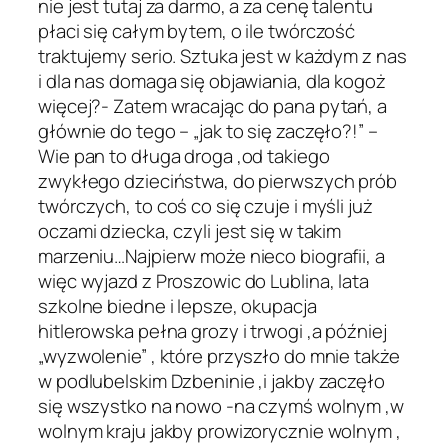
nie jest tutaj za darmo, a za cenę talentu
płaci się całym bytem, o ile twórczość
traktujemy serio. Sztuka jest w każdym z nas
i dla nas domaga się objawiania, dla kogoż
więcej?- Zatem wracając do pana pytań, a
głównie do tego – „jak to się zaczęło?!” –
Wie pan to długa droga ,od takiego
zwykłego dzieciństwa, do pierwszych prób
twórczych, to coś co się czuje i myśli już
oczami dziecka, czyli jest się w takim
marzeniu…Najpierw może nieco biografii, a
więc wyjazd z Proszowic do Lublina, lata
szkolne biedne i lepsze, okupacja
hitlerowska pełna grozy i trwogi ,a później
„wyzwolenie” , które przyszło do mnie także
w podlubelskim Dzbeninie ,i jakby zaczęło
się wszystko na nowo -na czymś wolnym ,w
wolnym kraju jakby prowizorycznie wolnym ,