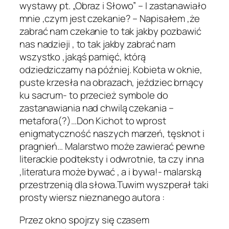
wystawy pt. „Obraz i Słowo” – I zastanawiało
mnie ,czym jest czekanie? – Napisałem ,że
zabrać nam czekanie to tak jakby pozbawić
nas nadzieji , to tak jakby zabrać nam
wszystko ,jakąś pamięć, którą
odziedziczamy na później. Kobieta w oknie,
puste krzesła na obrazach, jeździec brnący
ku sacrum- to przecież symbole do
zastanawiania nad chwilą czekania –
metafora(?)…Don Kichot to wprost
enigmatyczność naszych marzeń, tęsknot i
pragnień… Malarstwo może zawierać pewne
literackie podteksty i odwrotnie, ta czy inna
,literatura może bywać , a i bywa!- malarską
przestrzenią dla słowa.Tuwim wyszperał taki
prosty wiersz nieznanego autora :
Przez okno spojrzy się czasem