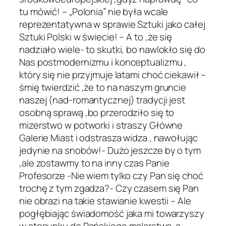
tu mówić! – „Polonia” nie była wcale
reprezentatywna w sprawie Sztuki jako całej
Sztuki Polski w świecie! – A to ,że się
nadziało wiele- to skutki, bo nawlokło się do
Nas postmodernizmu i konceptualizmu ,
który się nie przyjmuje latami choć ciekawił –
śmię twierdzić ,że to na naszym gruncie
naszej (nad-romantycznej) tradycji jest
osobną sprawą ,bo przerodziło się to
mizerstwo w potworki i straszy Główne
Galerie Miast i odstrasza widza , nawołując
jedynie na snobów!- Dużo jeszcze by o tym
,ale zostawmy to na inny czas Panie
Profesorze -Nie wiem tylko czy Pan się choć
trochę z tym zgadza?- Czy czasem się Pan
nie obrazi na takie stawianie kwestii – Ale
pogłębiając świadomość jaka mi towarzyszy
w stosunku do Pańskiego malarstwa ,a