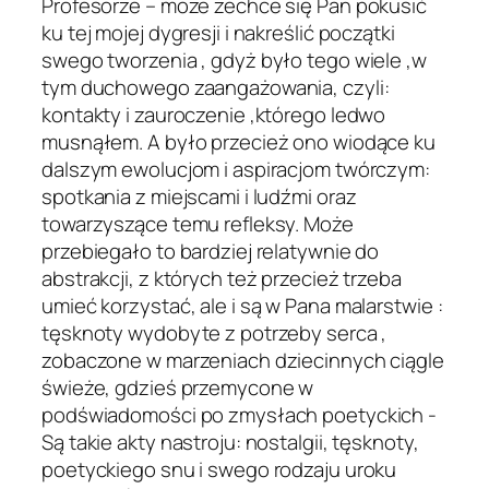
Profesorze – może zechce się Pan pokusić
ku tej mojej dygresji i nakreślić początki
swego tworzenia , gdyż było tego wiele ,w
tym duchowego zaangażowania, czyli:
kontakty i zauroczenie ,którego ledwo
musnąłem. A było przecież ono wiodące ku
dalszym ewolucjom i aspiracjom twórczym:
spotkania z miejscami i ludźmi oraz
towarzyszące temu refleksy. Może
przebiegało to bardziej relatywnie do
abstrakcji, z których też przecież trzeba
umieć korzystać, ale i są w Pana malarstwie :
tęsknoty wydobyte z potrzeby serca ,
zobaczone w marzeniach dziecinnych ciągle
świeże, gdzieś przemycone w
podświadomości po zmysłach poetyckich -
Są takie akty nastroju: nostalgii, tęsknoty,
poetyckiego snu i swego rodzaju uroku