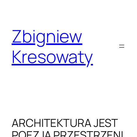
Przejdź
do
treści
Zbigniew
Kresowaty
ARCHITEKTURA JEST
POEZJĄ PRZESTRZENI