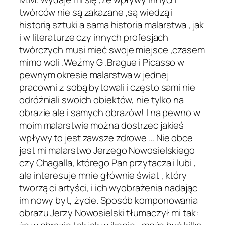
twórców nie są zakazane ,są wiedzą i
historią sztuki a sama historia malarstwa , jak
i w literaturze czy innych profesjach
twórczych musi mieć swoje miejsce ,czasem
mimo woli .Weźmy G .Brague i Picasso w
pewnym okresie malarstwa w jednej
pracowni z sobą bytowali i często sami nie
odróżniali swoich obiektów, nie tylko na
obrazie ale i samych obrazów! I na pewno w
moim malarstwie można dostrzec jakieś
wpływy to jest zawsze zdrowe … Nie obce
jest mi malarstwo Jerzego Nowosielskiego
czy Chagalla, którego Pan przytacza i lubi ,
ale interesuje mnie głównie świat , który
tworzą ci artyści, i ich wyobrażenia nadając
im nowy byt, życie. Sposób komponowania
obrazu Jerzy Nowosielski tłumaczył mi tak: