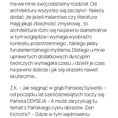
ma we mnie swój oddzielny rozdział. Od
architektury wszystko się zaczęło!- Należy
dodać ,że jeżeli malarstwo czy literatura
mają jakąś zbieżność zmysłową , to
architektura różni się na pewno diametralnie
w tym względzie i wymaga wyobraźni
konkretu przestrzennego , takiego jakby
fundamentalnego myślenia. Dlatego u mnie
uprawa tych dodatkowych dyscyplin
twórczych wymagała czasu ,i dzielił je czas
na pewno dobrze i jak się okazało nawet
skutecznie…
Z.K. – Jak sięgnąć w głąb Pańskiej Sylwetki –
od początku lat sześćdziesiątych toczy się
Pańska ODYSEJA – A może zaryzykuję tu
temat z Pańskiego cyklu obrazów ;Don
Kichot’e? – Gdzie w tym wędrowaniu