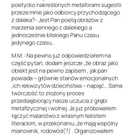
poetycko nakreślonych metaforami sugestii
przeze mnie jako odbiorcy przychodzącego
z daleka?- Jest Pan poetą obrazów z
marzenia sennego z dalekiego a
jednocześnie bliskiego Panu czasu
jedynego czasu…
M.M. : Na pewno już odpowiedziałem na
część pytań, dodam jeszcze ,że obraz jako
obiekt jest na pewno zapisem , jak pan
powiada – głównie stanów emocjonalnych
,ich rekwizytów dzieciństwa – napięć… Sama
twórczość to złożony proces
przedsiębiorący nasze uczucia z głębi
metafizycznej i wolnej. Ja juz próbowałem
łączyć malarstwo z własnym tekstem
literackim, w przekonaniu ,że mają wspólny
mianownik, rodowód(?) . Organizowałem