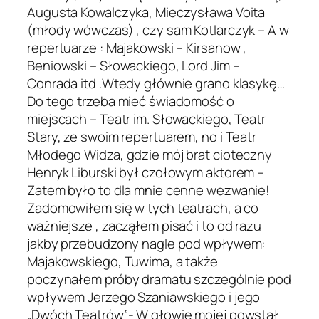
Augusta Kowalczyka, Mieczysława Voita
(młody wówczas) , czy sam Kotlarczyk – A w
repertuarze : Majakowski – Kirsanow ,
Beniowski – Słowackiego, Lord Jim –
Conrada itd .Wtedy głównie grano klasykę…
Do tego trzeba mieć świadomość o
miejscach – Teatr im. Słowackiego, Teatr
Stary, ze swoim repertuarem, no i Teatr
Młodego Widza, gdzie mój brat cioteczny
Henryk Liburski był czołowym aktorem –
Zatem było to dla mnie cenne wezwanie!
Zadomowiłem się w tych teatrach, a co
ważniejsze , zacząłem pisać i to od razu
jakby przebudzony nagle pod wpływem:
Majakowskiego, Tuwima, a także
poczynałem próby dramatu szczególnie pod
wpływem Jerzego Szaniawskiego i jego
„Dwóch Teatrów”- W głowie mojej powstał