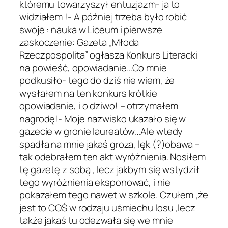
któremu towarzyszył entuzjazm- ja to
widziałem !- A później trzeba było robić
swoje : nauka w Liceum i pierwsze
zaskoczenie: Gazeta „Młoda
Rzeczpospolita” ogłasza Konkurs Literacki
na powieść, opowiadanie…Co mnie
podkusiło- tego do dziś nie wiem, że
wysłałem na ten konkurs krótkie
opowiadanie, i o dziwo! – otrzymałem
nagrodę!- Moje nazwisko ukazało się w
gazecie w gronie laureatów…Ale wtedy
spadła na mnie jakaś groza, lęk (?)obawa –
tak odebrałem ten akt wyróżnienia. Nosiłem
tę gazetę z sobą , lecz jakbym się wstydził
tego wyróżnienia eksponować, i nie
pokazałem tego nawet w szkole. Czułem ,że
jest to COŚ w rodzaju uśmiechu losu ,lecz
także jakaś tu odezwała się we mnie