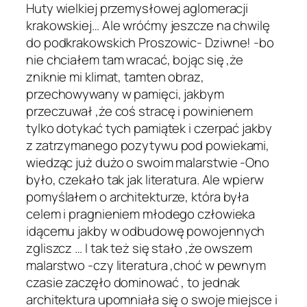
Huty wielkiej przemysłowej aglomeracji
krakowskiej… Ale wróćmy jeszcze na chwilę
do podkrakowskich Proszowic- Dziwne! -bo
nie chciałem tam wracać, bojąc się ,że
zniknie mi klimat, tamten obraz,
przechowywany w pamięci, jakbym
przeczuwał ,że coś stracę i powinienem
tylko dotykać tych pamiątek i czerpać jakby
z zatrzymanego pozytywu pod powiekami,
wiedząc już dużo o swoim malarstwie -Ono
było, czekało tak jak literatura. Ale wpierw
pomyślałem o architekturze, która była
celem i pragnieniem młodego człowieka
idącemu jakby w odbudowę powojennych
zgliszcz … I tak też się stało ,że owszem
malarstwo -czy literatura ,choć w pewnym
czasie zaczęło dominować , to jednak
architektura upomniała się o swoje miejsce i