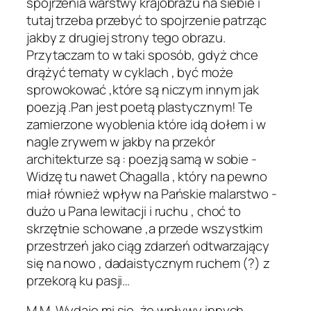
spojrzenia warstwy krajobrazu na siebie i
tutaj trzeba przebyć to spojrzenie patrząc
jakby z drugiej strony tego obrazu.
Przytaczam to w taki sposób, gdyż chce
drążyć tematy w cyklach , być może
sprowokować ,które są niczym innym jak
poezją .Pan jest poetą plastycznym! Te
zamierzone wyoblenia które idą dołem i w
nagle zrywem w jakby na przekór
architekturze są : poezją samą w sobie -
Widzę tu nawet Chagalla , który na pewno
miał również wpływ na Pańskie malarstwo -
dużo u Pana lewitacji i ruchu , choć to
skrzętnie schowane ,a przede wszystkim
przestrzeń jako ciąg zdarzeń odtwarzający
się na nowo , dadaistycznym ruchem (?) z
przekorą ku pasji…
M.M. Wydaje mi się ,że wpływy innych