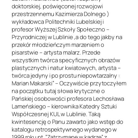
doktorskiej, poświęconej rozwojowi
przestrzennemu Kazimierza Dolnego )
wykładowca Politechniki Lubelskiej i
profesor Wyższej Szkoły Społeczno –
Przyrodniczej w Lublinie ,a do tego jakby na
przekór młodzieńczym marzeniem o
pisarstwie – artysta malarz. Przede
wszystkim twórca specyficznych obrazów
plastycznych i natur kwiatowych, artysta –
twórca jedyny i po prostu niepowtarzalny :
Marian Makarski” – Oczywiście przytoczyłem
na początku tutaj słowa krytyczne o
Pańskiej osobowości profesora Lechosława
Lameńskiego – kierownika Katedry Sztuki
Współczesnej KUL w Lublinie. Taką
kwintesencję o Panu zawarto jako wstęp do
katalogu retrospektywnego wydanego w
1999 roku pt .”Zatrzymane w kadrze” z