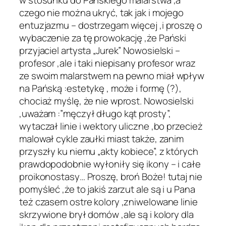
czego nie można ukryć, tak jak i mojego
entuzjazmu – dostrzegam więcej ,i proszę o
wybaczenie za tę prowokację ,że Pański
przyjaciel artysta „Jurek” Nowosielski –
profesor ,ale i taki niepisany profesor wraz
ze swoim malarstwem na pewno miał wpływ
na Pańską :estetykę , może i formę (?),
chociaż myślę, że nie wprost. Nowosielski
,uważam :”męczył długo kąt prosty”,
wytaczał linie i wektory uliczne ,bo przecież
malował cykle zaułki miast także, zanim
przyszły ku niemu „akty kobiece”, z których
prawdopodobnie wyłoniły się ikony – i całe
proikonostasy… Proszę, broń Boże! tutaj nie
pomyśleć ,że to jakiś zarzut ale są i u Pana
też czasem ostre kolory ,zniwelowane linie
skrzywione brył domów ,ale są i kolory dla